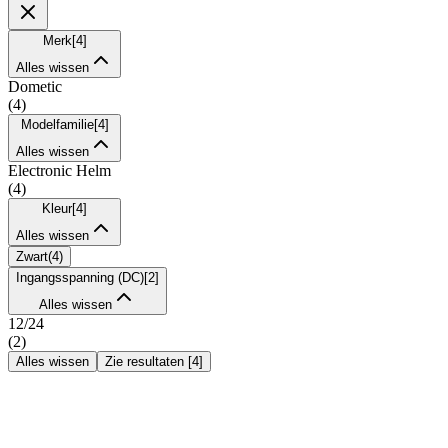
Merk
[
4
]
Alles wissen
Dometic
(
4
)
Modelfamilie
[
4
]
Alles wissen
Electronic Helm
(
4
)
Kleur
[
4
]
Alles wissen
Zwart
(
4
)
Ingangsspanning (DC)
[
2
]
Alles wissen
12/24
(
2
)
Alles wissen
Zie resultaten
[
4
]