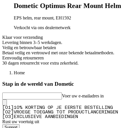
Dometic Optimus Rear Mount Helm
EPS helm, rear mount, EH1592
Verkocht via ons dealernetwerk
Klaar voor verzending
Levering binnen 3–5 werkdagen.
Veilig en betrouwbaar betalen
Betaal veilig en vertrouwd met onze bekende betaalmethoden.
Eenvoudig retourneren
30 dagen retourrecht voor extra zekerheid.
Home
Stap in de wereld van Dometic
Voer uw e-mailadres in
[
0
1
]
10% KORTING OP JE EERSTE BESTELLING
[
0
2
]
VROEGE TOEGANG TOT PRODUCTLANCERINGEN
[
0
3
]
EXCLUSIEVE AANBIEDINGEN
Rust uw voertuig uit
Support