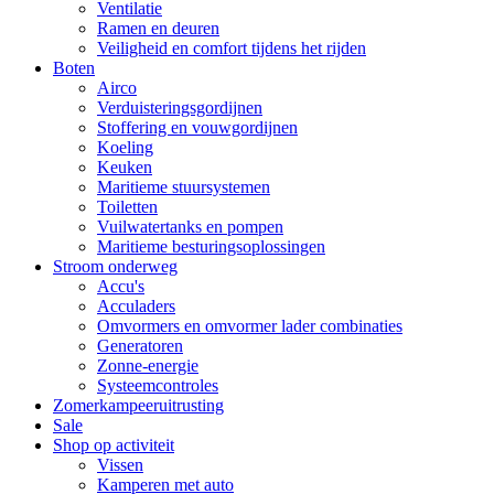
Ventilatie
Ramen en deuren
Veiligheid en comfort tijdens het rijden
Boten
Airco
Verduisteringsgordijnen
Stoffering en vouwgordijnen
Koeling
Keuken
Maritieme stuursystemen
Toiletten
Vuilwatertanks en pompen
Maritieme besturingsoplossingen
Stroom onderweg
Accu's
Acculaders
Omvormers en omvormer lader combinaties
Generatoren
Zonne-energie
Systeemcontroles
Zomerkampeeruitrusting
Sale
Shop op activiteit
Vissen
Kamperen met auto