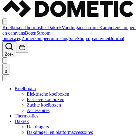
Koelboxen
Thermosfles
Dakrek
Voertuigaccessoires
Kamperen
Camper
en caravans
Boten
Stroom
onderweg
Zomerkampeeruitrusting
Sale
Shop op activiteit
Journal
Zoek
0
Koelboxen
Elektrische koelboxen
Passieve koelboxen
Zachte koelboxen
Accessoires
Thermosfles
Dakrek
Dakdragers
Dakdrager- en platformaccessoires