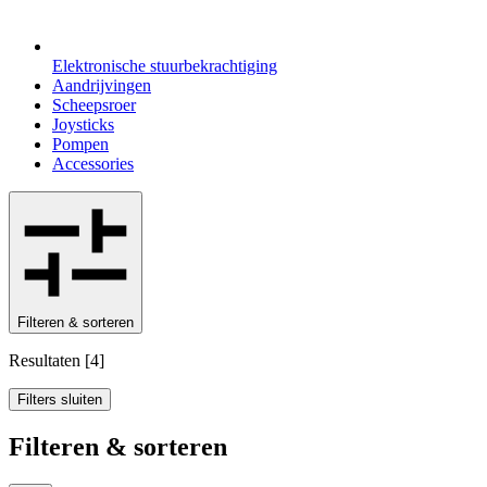
Elektronische stuurbekrachtiging
Aandrijvingen
Scheepsroer
Joysticks
Pompen
Accessories
Filteren & sorteren
Resultaten
[
4
]
Filters sluiten
Filteren & sorteren