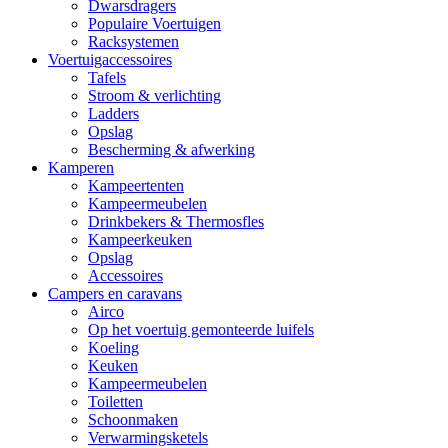
Dwarsdragers
Populaire Voertuigen
Racksystemen
Voertuigaccessoires
Tafels
Stroom & verlichting
Ladders
Opslag
Bescherming & afwerking
Kamperen
Kampeertenten
Kampeermeubelen
Drinkbekers & Thermosfles
Kampeerkeuken
Opslag
Accessoires
Campers en caravans
Airco
Op het voertuig gemonteerde luifels
Koeling
Keuken
Kampeermeubelen
Toiletten
Schoonmaken
Verwarmingsketels