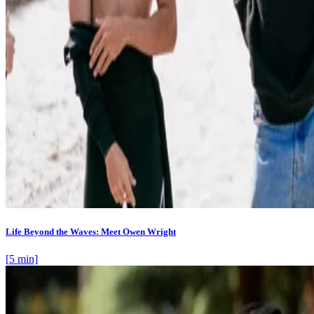
Life Beyond the Waves: Meet Owen Wright
[
5
min]