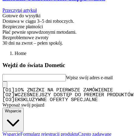
Przeczytaj artykuł
Gotowe do wysyłki
Dostawa w ciągu 3–5 dni roboczych.
Bezpieczne płatności
Płać pewnie sprawdzonymi metodami.
Bezproblemowe zwroty
30 dni na zwrot – pełen spokój.
Home
Wejdź do świata Dometic
Wpisz swój adres e-mail
[
0
1
]
10% ZNIŻKI NA PIERWSZE ZAMÓWIENIE
[
0
2
]
WCZEŚNIEJSZY DOSTĘP DO PREMIER PRODUKTÓW
[
0
3
]
EKSKLUZYWNE OFERTY SPECJALNE
Wyposaż swój pojazd
Wsparcie
Wsparcie
Formularz rejestracji produktu
Często zadawane