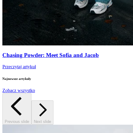
Chasing Powder: Meet Sofia and Jacob
Przeczytaj artykuł
Najnowsze artykuły
Zobacz wszystko
Previous slide
Next slide