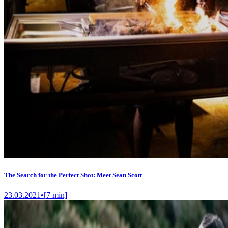
The Search for the Perfect Shot: Meet Sean Scott
23.03.2021
•
[
7
min]