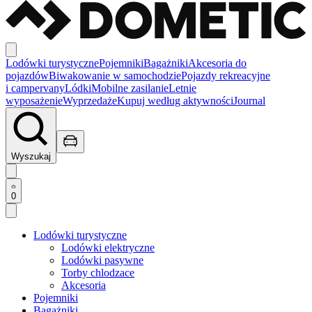
Lodówki turystyczne
Pojemniki
Bagażniki
Akcesoria do
pojazdów
Biwakowanie w samochodzie
Pojazdy rekreacyjne
i campervany
Lódki
Mobilne zasilanie
Letnie
wyposażenie
Wyprzedaże
Kupuj według aktywności
Journal
Wyszukaj
0
Lodówki turystyczne
Lodówki elektryczne
Lodówki pasywne
Torby chlodzace
Akcesoria
Pojemniki
Bagażniki