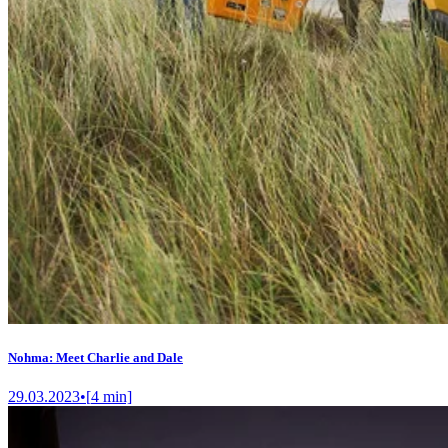
Nohma: Meet Charlie and Dale
29.03.2023
•
[
4
min]