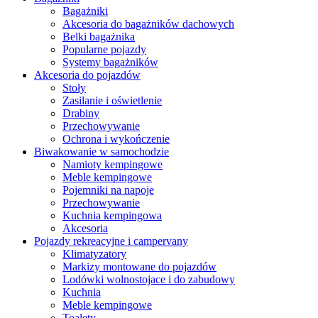
Bagażniki
Akcesoria do bagażników dachowych
Belki bagażnika
Popularne pojazdy
Systemy bagażników
Akcesoria do pojazdów
Stoły
Zasilanie i oświetlenie
Drabiny
Przechowywanie
Ochrona i wykończenie
Biwakowanie w samochodzie
Namioty kempingowe
Meble kempingowe
Pojemniki na napoje
Przechowywanie
Kuchnia kempingowa
Akcesoria
Pojazdy rekreacyjne i campervany
Klimatyzatory
Markizy montowane do pojazdów
Lodówki wolnostojace i do zabudowy
Kuchnia
Meble kempingowe
Toalety