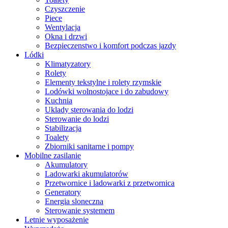
Czyszczenie
Piece
Wentylacja
Okna i drzwi
Bezpieczenstwo i komfort podczas jazdy
Lódki
Klimatyzatory
Rolety
Elementy tekstylne i rolety rzymskie
Lodówki wolnostojace i do zabudowy
Kuchnia
Uklady sterowania do lodzi
Sterowanie do lodzi
Stabilizacja
Toalety
Zbiorniki sanitarne i pompy
Mobilne zasilanie
Akumulatory
Ladowarki akumulatorów
Przetwornice i ladowarki z przetwornica
Generatory
Energia sloneczna
Sterowanie systemem
Letnie wyposażenie