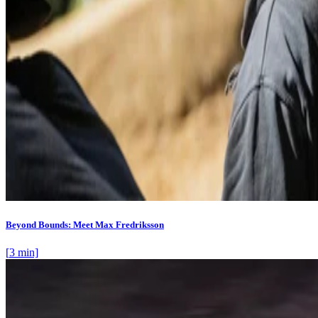
Beyond Bounds: Meet Max Fredriksson
[
3
min]