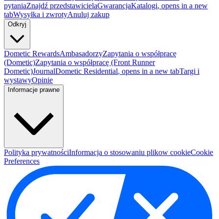
pytania
Znajdź przedstawiciela
Gwarancja
Katalogi
, opens in a new
tab
Wysyłka i zwroty
Anuluj zakup
Odkryj
Dometic Rewards
Ambasadorzy
Zapytania o współpracę
(Dometic)
Zapytania o współpracę (Front Runner
Dometic)
Journal
Dometic Residential
, opens in a new tab
Targi i
wystawy
Opinie
Informacje prawne
Polityka prywatności
Informacja o stosowaniu plikow cookie
Cookie
Preferences