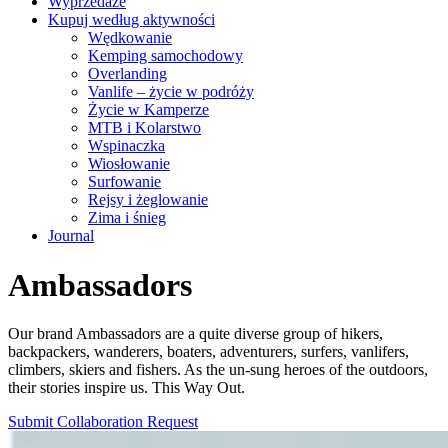
Wyprzedaże
Kupuj według aktywności
Wędkowanie
Kemping samochodowy
Overlanding
Vanlife – życie w podróży
Życie w Kamperze
MTB i Kolarstwo
Wspinaczka
Wiosłowanie
Surfowanie
Rejsy i żeglowanie
Zima i śnieg
Journal
Ambassadors
Our brand Ambassadors are a quite diverse group of hikers,
backpackers, wanderers, boaters, adventurers, surfers, vanlifers,
climbers, skiers and fishers. As the un-sung heroes of the outdoors,
their stories inspire us. This Way Out.
Submit Collaboration Request