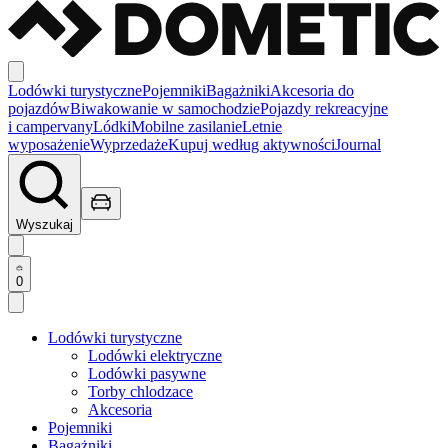
Lodówki turystyczne
Pojemniki
Bagażniki
Akcesoria do
pojazdów
Biwakowanie w samochodzie
Pojazdy rekreacyjne
i campervany
Lódki
Mobilne zasilanie
Letnie
wyposażenie
Wyprzedaże
Kupuj według aktywności
Journal
Wyszukaj
0
Lodówki turystyczne
Lodówki elektryczne
Lodówki pasywne
Torby chlodzace
Akcesoria
Pojemniki
Bagażniki