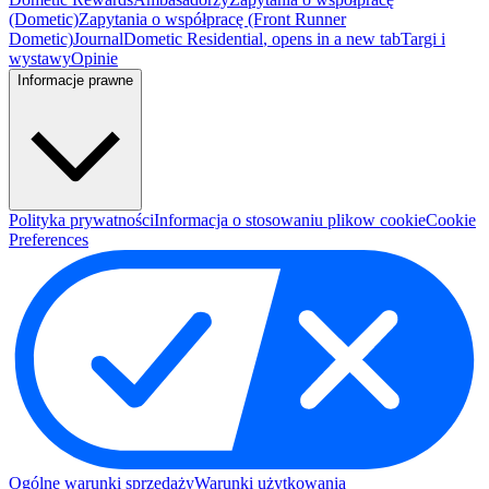
(Dometic)
Zapytania o współpracę (Front Runner
Dometic)
Journal
Dometic Residential
, opens in a new tab
Targi i
wystawy
Opinie
Informacje prawne
Polityka prywatności
Informacja o stosowaniu plikow cookie
Cookie
Preferences
Ogólne warunki sprzedaży
Warunki użytkowania