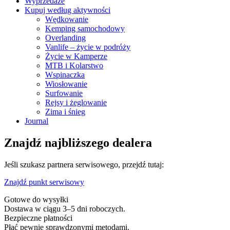
Wyprzedaże
Kupuj według aktywności
Wędkowanie
Kemping samochodowy
Overlanding
Vanlife – życie w podróży
Życie w Kamperze
MTB i Kolarstwo
Wspinaczka
Wiosłowanie
Surfowanie
Rejsy i żeglowanie
Zima i śnieg
Journal
Znajdź najbliższego dealera
Jeśli szukasz partnera serwisowego, przejdź tutaj:
Znajdź punkt serwisowy
Gotowe do wysyłki
Dostawa w ciągu 3–5 dni roboczych.
Bezpieczne płatności
Płać pewnie sprawdzonymi metodami.