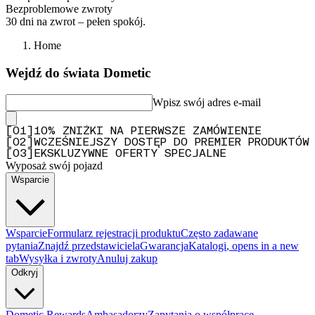
Bezproblemowe zwroty
30 dni na zwrot – pełen spokój.
Home
Wejdź do świata Dometic
Wpisz swój adres e-mail
[
0
1
]
10% ZNIŻKI NA PIERWSZE ZAMÓWIENIE
[
0
2
]
WCZEŚNIEJSZY DOSTĘP DO PREMIER PRODUKTÓW
[
0
3
]
EKSKLUZYWNE OFERTY SPECJALNE
Wyposaż swój pojazd
Wsparcie
Wsparcie
Formularz rejestracji produktu
Często zadawane
pytania
Znajdź przedstawiciela
Gwarancja
Katalogi
, opens in a new
tab
Wysyłka i zwroty
Anuluj zakup
Odkryj
Dometic Rewards
Ambasadorzy
Zapytania o współpracę