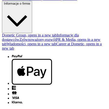
Informacje o firmie
Dometic Group
, opens in a new tab
Informacje dla
dostawców
Zrównoważony-rozwój
PR & Media
, opens in a new
tab
Wiadomości
, opens in a new tab
Career at Dometic
, opens in a
new tab