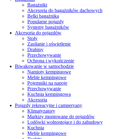
Bagażniki
Akcesoria do bagażników dachowych
Belki bagażnika
Popularne pojazdy
Systemy bagażników
Akcesoria do pojazdów
Stoły
Zasilanie i oświetlenie
Drabiny
Przechowywanie
Ochrona i wykończenie
Biwakowanie w samochodzie
Namioty kempingowe
Meble kempingowe
Pojemniki na napoje
Przechowywanie
Kuchnia kempingowa
Akcesoria
Pojazdy rekreacyjne i campervany
Klimatyzatory
Markizy montowane do pojazdów
Lodówki wolnostojace i do zabudowy
Kuchnia
Meble kempingowe
Toalety