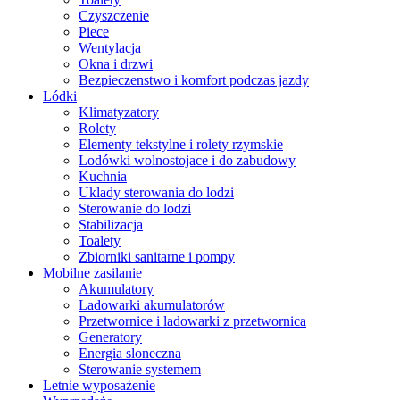
Czyszczenie
Piece
Wentylacja
Okna i drzwi
Bezpieczenstwo i komfort podczas jazdy
Lódki
Klimatyzatory
Rolety
Elementy tekstylne i rolety rzymskie
Lodówki wolnostojace i do zabudowy
Kuchnia
Uklady sterowania do lodzi
Sterowanie do lodzi
Stabilizacja
Toalety
Zbiorniki sanitarne i pompy
Mobilne zasilanie
Akumulatory
Ladowarki akumulatorów
Przetwornice i ladowarki z przetwornica
Generatory
Energia sloneczna
Sterowanie systemem
Letnie wyposażenie