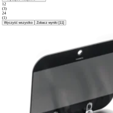
12
(
3
)
24
(
1
)
Wyczyść wszystko
Zobacz wyniki
[
11
]