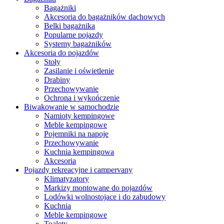
Bagażniki
Akcesoria do bagażników dachowych
Belki bagażnika
Popularne pojazdy
Systemy bagażników
Akcesoria do pojazdów
Stoły
Zasilanie i oświetlenie
Drabiny
Przechowywanie
Ochrona i wykończenie
Biwakowanie w samochodzie
Namioty kempingowe
Meble kempingowe
Pojemniki na napoje
Przechowywanie
Kuchnia kempingowa
Akcesoria
Pojazdy rekreacyjne i campervany
Klimatyzatory
Markizy montowane do pojazdów
Lodówki wolnostojace i do zabudowy
Kuchnia
Meble kempingowe
Toalety