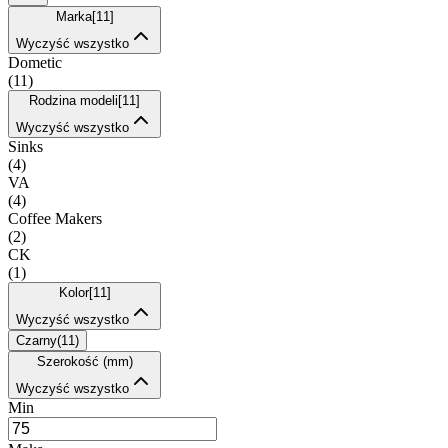
Marka
[
11
]
Wyczyść wszystko
Dometic
(
11
)
Rodzina modeli
[
11
]
Wyczyść wszystko
Sinks
(
4
)
VA
(
4
)
Coffee Makers
(
2
)
CK
(
1
)
Kolor
[
11
]
Wyczyść wszystko
Czarny
(
11
)
Szerokość (mm)
Wyczyść wszystko
Min