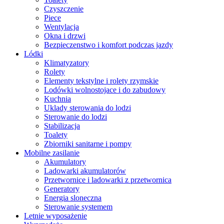
Czyszczenie
Piece
Wentylacja
Okna i drzwi
Bezpieczenstwo i komfort podczas jazdy
Lódki
Klimatyzatory
Rolety
Elementy tekstylne i rolety rzymskie
Lodówki wolnostojace i do zabudowy
Kuchnia
Uklady sterowania do lodzi
Sterowanie do lodzi
Stabilizacja
Toalety
Zbiorniki sanitarne i pompy
Mobilne zasilanie
Akumulatory
Ladowarki akumulatorów
Przetwornice i ladowarki z przetwornica
Generatory
Energia sloneczna
Sterowanie systemem
Letnie wyposażenie