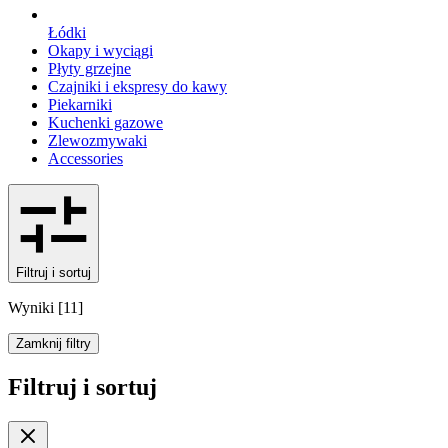
Łódki
Okapy i wyciągi
Płyty grzejne
Czajniki i ekspresy do kawy
Piekarniki
Kuchenki gazowe
Zlewozmywaki
Accessories
Filtruj i sortuj
Wyniki
[
11
]
Zamknij filtry
Filtruj i sortuj