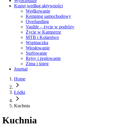
Wyprzedaże
Kupuj według aktywności
Wędkowanie
Kemping samochodowy
Overlanding
Vanlife – życie w podróży
Życie w Kamperze
MTB i Kolarstwo
Wspinaczka
Wiosłowanie
Surfowanie
Rejsy i żeglowanie
Zima i śnieg
Journal
Home
Łódki
Kuchnia
Kuchnia