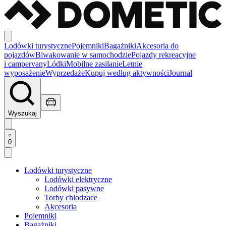
Lodówki turystyczne
Pojemniki
Bagażniki
Akcesoria do
pojazdów
Biwakowanie w samochodzie
Pojazdy rekreacyjne
i campervany
Lódki
Mobilne zasilanie
Letnie
wyposażenie
Wyprzedaże
Kupuj według aktywności
Journal
Wyszukaj
0
Lodówki turystyczne
Lodówki elektryczne
Lodówki pasywne
Torby chlodzace
Akcesoria
Pojemniki
Bagażniki