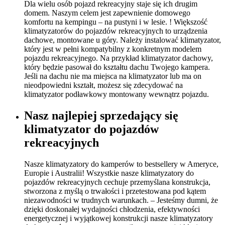
Dla wielu osób pojazd rekreacyjny staje się ich drugim
domem. Naszym celem jest zapewnienie domowego
komfortu na kempingu – na pustyni i w lesie. ! Większość
klimatyzatorów do pojazdów rekreacyjnych to urządzenia
dachowe, montowane u góry. Należy instalować klimatyzator,
który jest w pełni kompatybilny z konkretnym modelem
pojazdu rekreacyjnego. Na przykład klimatyzator dachowy,
który będzie pasował do kształtu dachu Twojego kampera.
Jeśli na dachu nie ma miejsca na klimatyzator lub ma on
nieodpowiedni kształt, możesz się zdecydować na
klimatyzator podławkowy montowany wewnątrz pojazdu.
Nasz najlepiej sprzedający się
klimatyzator do pojazdów
rekreacyjnych
Nasze klimatyzatory do kamperów to bestsellery w Ameryce,
Europie i Australii! Wszystkie nasze klimatyzatory do
pojazdów rekreacyjnych cechuje przemyślana konstrukcja,
stworzona z myślą o trwałości i przetestowana pod kątem
niezawodności w trudnych warunkach. – Jesteśmy dumni, że
dzięki doskonałej wydajności chłodzenia, efektywności
energetycznej i wyjątkowej konstrukcji nasze klimatyzatory