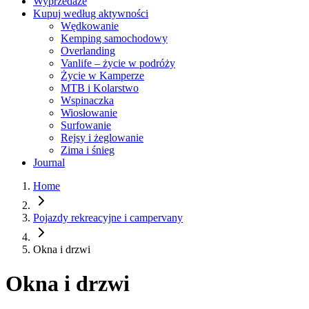
Wyprzedaże
Kupuj według aktywności
Wędkowanie
Kemping samochodowy
Overlanding
Vanlife – życie w podróży
Życie w Kamperze
MTB i Kolarstwo
Wspinaczka
Wiosłowanie
Surfowanie
Rejsy i żeglowanie
Zima i śnieg
Journal
Home
Pojazdy rekreacyjne i campervany
Okna i drzwi
Okna i drzwi