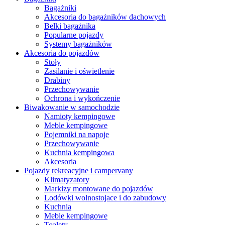
Bagażniki
Akcesoria do bagażników dachowych
Belki bagażnika
Popularne pojazdy
Systemy bagażników
Akcesoria do pojazdów
Stoły
Zasilanie i oświetlenie
Drabiny
Przechowywanie
Ochrona i wykończenie
Biwakowanie w samochodzie
Namioty kempingowe
Meble kempingowe
Pojemniki na napoje
Przechowywanie
Kuchnia kempingowa
Akcesoria
Pojazdy rekreacyjne i campervany
Klimatyzatory
Markizy montowane do pojazdów
Lodówki wolnostojace i do zabudowy
Kuchnia
Meble kempingowe
Toalety