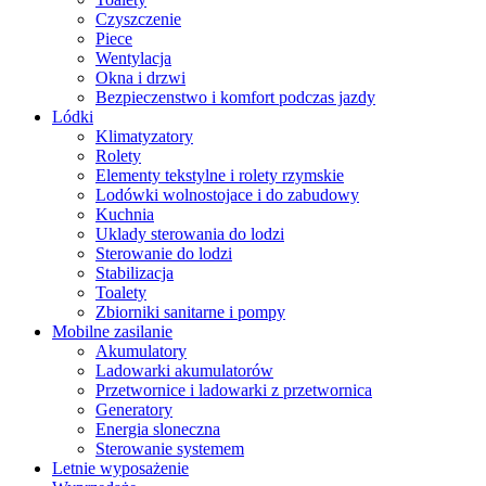
Czyszczenie
Piece
Wentylacja
Okna i drzwi
Bezpieczenstwo i komfort podczas jazdy
Lódki
Klimatyzatory
Rolety
Elementy tekstylne i rolety rzymskie
Lodówki wolnostojace i do zabudowy
Kuchnia
Uklady sterowania do lodzi
Sterowanie do lodzi
Stabilizacja
Toalety
Zbiorniki sanitarne i pompy
Mobilne zasilanie
Akumulatory
Ladowarki akumulatorów
Przetwornice i ladowarki z przetwornica
Generatory
Energia sloneczna
Sterowanie systemem
Letnie wyposażenie