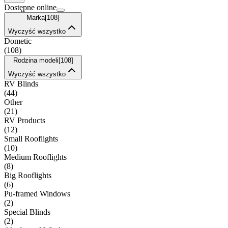
Dostępne online
Marka
[
108
]
Wyczyść wszystko
Dometic
(
108
)
Rodzina modeli
[
108
]
Wyczyść wszystko
RV Blinds
(
44
)
Other
(
21
)
RV Products
(
12
)
Small Rooflights
(
10
)
Medium Rooflights
(
8
)
Big Rooflights
(
6
)
Pu-framed Windows
(
2
)
Special Blinds
(
2
)