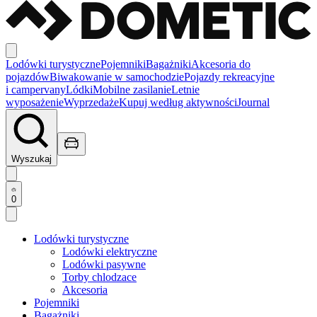
Lodówki turystyczne
Pojemniki
Bagażniki
Akcesoria do
pojazdów
Biwakowanie w samochodzie
Pojazdy rekreacyjne
i campervany
Lódki
Mobilne zasilanie
Letnie
wyposażenie
Wyprzedaże
Kupuj według aktywności
Journal
Wyszukaj
0
Lodówki turystyczne
Lodówki elektryczne
Lodówki pasywne
Torby chlodzace
Akcesoria
Pojemniki
Bagażniki