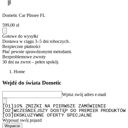
Dometic Car Plissee FL
599,00 zł
Gotowe do wysyłki
Dostawa w ciągu 3–5 dni roboczych.
Bezpieczne płatności
Płać pewnie sprawdzonymi metodami.
Bezproblemowe zwroty
30 dni na zwrot – pełen spokój.
Home
Wejdź do świata Dometic
Wpisz swój adres e-mail
[
0
1
]
10% ZNIŻKI NA PIERWSZE ZAMÓWIENIE
[
0
2
]
WCZEŚNIEJSZY DOSTĘP DO PREMIER PRODUKTÓW
[
0
3
]
EKSKLUZYWNE OFERTY SPECJALNE
Wyposaż swój pojazd
Wsparcie