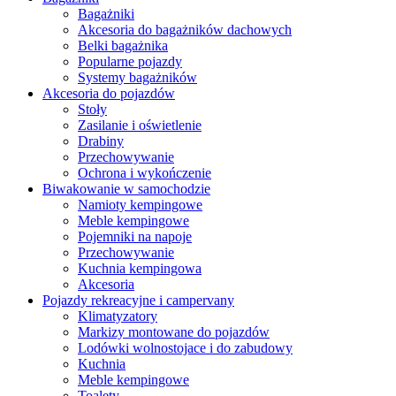
Bagażniki
Akcesoria do bagażników dachowych
Belki bagażnika
Popularne pojazdy
Systemy bagażników
Akcesoria do pojazdów
Stoły
Zasilanie i oświetlenie
Drabiny
Przechowywanie
Ochrona i wykończenie
Biwakowanie w samochodzie
Namioty kempingowe
Meble kempingowe
Pojemniki na napoje
Przechowywanie
Kuchnia kempingowa
Akcesoria
Pojazdy rekreacyjne i campervany
Klimatyzatory
Markizy montowane do pojazdów
Lodówki wolnostojace i do zabudowy
Kuchnia
Meble kempingowe
Toalety