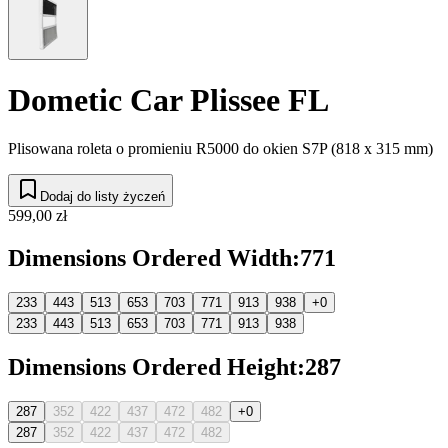
Dometic Car Plissee FL
Plisowana roleta o promieniu R5000 do okien S7P (818 x 315 mm)
Dodaj do listy życzeń
599,00 zł
Dimensions Ordered Width
:
771
233
443
513
653
703
771
913
938
+0
233
443
513
653
703
771
913
938
Dimensions Ordered Height
:
287
287
352
422
437
472
482
+0
287
352
422
437
472
482