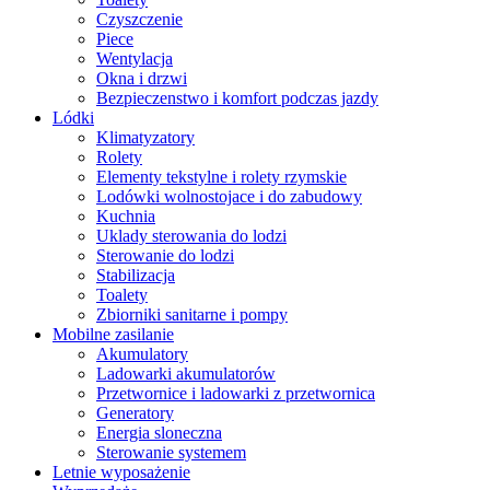
Czyszczenie
Piece
Wentylacja
Okna i drzwi
Bezpieczenstwo i komfort podczas jazdy
Lódki
Klimatyzatory
Rolety
Elementy tekstylne i rolety rzymskie
Lodówki wolnostojace i do zabudowy
Kuchnia
Uklady sterowania do lodzi
Sterowanie do lodzi
Stabilizacja
Toalety
Zbiorniki sanitarne i pompy
Mobilne zasilanie
Akumulatory
Ladowarki akumulatorów
Przetwornice i ladowarki z przetwornica
Generatory
Energia sloneczna
Sterowanie systemem
Letnie wyposażenie