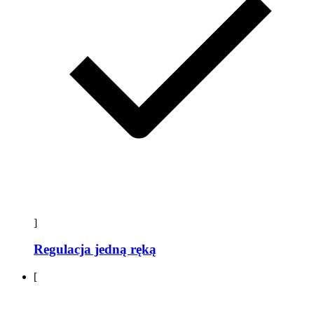
]
Regulacja jedną ręką
[