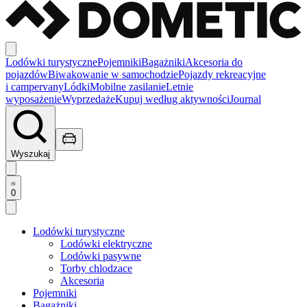
Lodówki turystyczne
Pojemniki
Bagażniki
Akcesoria do
pojazdów
Biwakowanie w samochodzie
Pojazdy rekreacyjne
i campervany
Lódki
Mobilne zasilanie
Letnie
wyposażenie
Wyprzedaże
Kupuj według aktywności
Journal
Wyszukaj
0
Lodówki turystyczne
Lodówki elektryczne
Lodówki pasywne
Torby chlodzace
Akcesoria
Pojemniki
Bagażniki