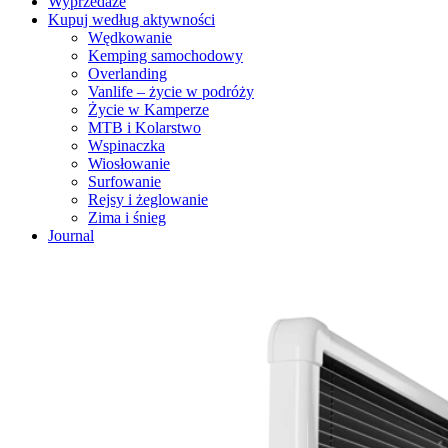
Wyprzedaże
Kupuj według aktywności
Wędkowanie
Kemping samochodowy
Overlanding
Vanlife – życie w podróży
Życie w Kamperze
MTB i Kolarstwo
Wspinaczka
Wiosłowanie
Surfowanie
Rejsy i żeglowanie
Zima i śnieg
Journal