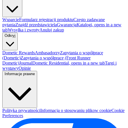
Wsparcie
Formularz rejestracji produktu
Często zadawane
pytania
Znajdź przedstawiciela
Gwarancja
Katalogi
, opens in a new
tab
Wysyłka i zwroty
Anuluj zakup
Odkryj
Dometic Rewards
Ambasadorzy
Zapytania o współpracę
(Dometic)
Zapytania o współpracę (Front Runner
Dometic)
Journal
Dometic Residential
, opens in a new tab
Targi i
wystawy
Opinie
Informacje prawne
Polityka prywatności
Informacja o stosowaniu plikow cookie
Cookie
Preferences