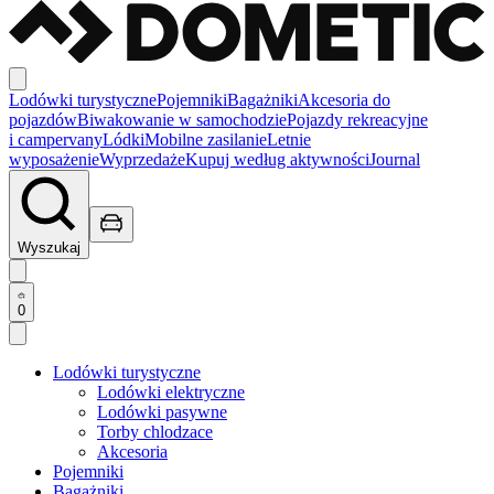
Lodówki turystyczne
Pojemniki
Bagażniki
Akcesoria do
pojazdów
Biwakowanie w samochodzie
Pojazdy rekreacyjne
i campervany
Lódki
Mobilne zasilanie
Letnie
wyposażenie
Wyprzedaże
Kupuj według aktywności
Journal
Wyszukaj
0
Lodówki turystyczne
Lodówki elektryczne
Lodówki pasywne
Torby chlodzace
Akcesoria
Pojemniki
Bagażniki