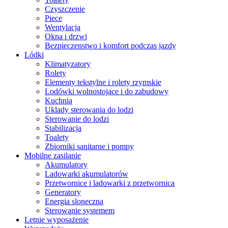
Czyszczenie
Piece
Wentylacja
Okna i drzwi
Bezpieczenstwo i komfort podczas jazdy
Lódki
Klimatyzatory
Rolety
Elementy tekstylne i rolety rzymskie
Lodówki wolnostojace i do zabudowy
Kuchnia
Uklady sterowania do lodzi
Sterowanie do lodzi
Stabilizacja
Toalety
Zbiorniki sanitarne i pompy
Mobilne zasilanie
Akumulatory
Ladowarki akumulatorów
Przetwornice i ladowarki z przetwornica
Generatory
Energia sloneczna
Sterowanie systemem
Letnie wyposażenie