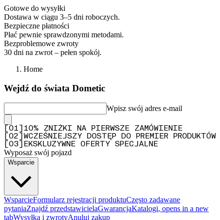
Gotowe do wysyłki
Dostawa w ciągu 3–5 dni roboczych.
Bezpieczne płatności
Płać pewnie sprawdzonymi metodami.
Bezproblemowe zwroty
30 dni na zwrot – pełen spokój.
Home
Wejdź do świata Dometic
Wpisz swój adres e-mail
[
0
1
]
10% ZNIŻKI NA PIERWSZE ZAMÓWIENIE
[
0
2
]
WCZEŚNIEJSZY DOSTĘP DO PREMIER PRODUKTÓW
[
0
3
]
EKSKLUZYWNE OFERTY SPECJALNE
Wyposaż swój pojazd
Wsparcie
Wsparcie
Formularz rejestracji produktu
Często zadawane
pytania
Znajdź przedstawiciela
Gwarancja
Katalogi
, opens in a new
tab
Wysyłka i zwroty
Anuluj zakup