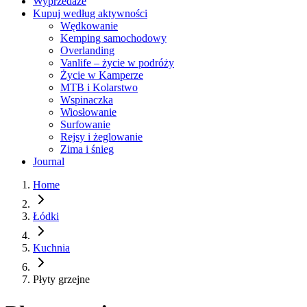
Wyprzedaże
Kupuj według aktywności
Wędkowanie
Kemping samochodowy
Overlanding
Vanlife – życie w podróży
Życie w Kamperze
MTB i Kolarstwo
Wspinaczka
Wiosłowanie
Surfowanie
Rejsy i żeglowanie
Zima i śnieg
Journal
Home
Łódki
Kuchnia
Płyty grzejne