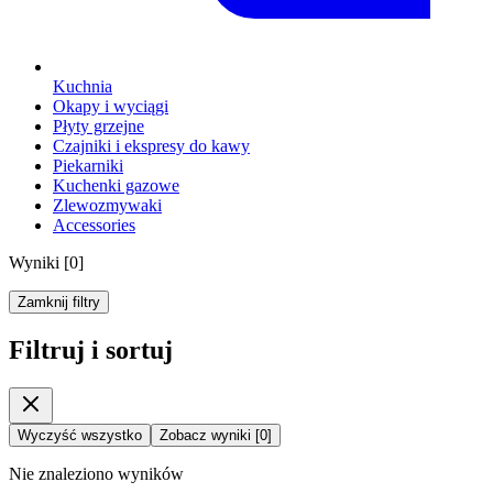
Kuchnia
Okapy i wyciągi
Płyty grzejne
Czajniki i ekspresy do kawy
Piekarniki
Kuchenki gazowe
Zlewozmywaki
Accessories
Wyniki
[
0
]
Zamknij filtry
Filtruj i sortuj
Wyczyść wszystko
Zobacz wyniki
[
0
]
Nie znaleziono wyników