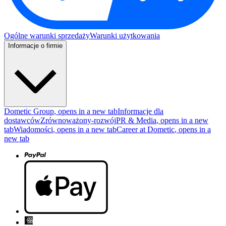
Ogólne warunki sprzedaży
Warunki użytkowania
Informacje o firmie
Dometic Group
, opens in a new tab
Informacje dla
dostawców
Zrównoważony-rozwój
PR & Media
, opens in a new
tab
Wiadomości
, opens in a new tab
Career at Dometic
, opens in a
new tab