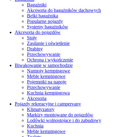
Bagażniki
Akcesoria do bagażników dachowych
Belki bagażnika
Popularne pojazdy
Systemy bagażników
Akcesoria do pojazdów
Stoły
Zasilanie i oświetlenie
Drabiny
Przechowywanie
Ochrona i wykończenie
Biwakowanie w samochodzie
Namioty kempingowe
Meble kempingowe
Pojemniki na napoje
Przechowywanie
Kuchnia kempingowa
Akcesoria
Pojazdy rekreacyjne i campervany
Klimatyzatory
Markizy montowane do pojazdów
Lodówki wolnostojace i do zabudowy
Kuchnia
Meble kempingowe
Toalety