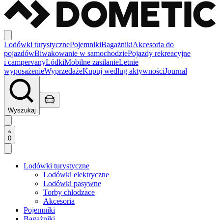
Lodówki turystyczne
Pojemniki
Bagażniki
Akcesoria do
pojazdów
Biwakowanie w samochodzie
Pojazdy rekreacyjne
i campervany
Lódki
Mobilne zasilanie
Letnie
wyposażenie
Wyprzedaże
Kupuj według aktywności
Journal
Wyszukaj
0
Lodówki turystyczne
Lodówki elektryczne
Lodówki pasywne
Torby chlodzace
Akcesoria
Pojemniki
Bagażniki