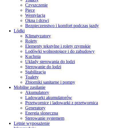
Czyszczenie
Piece
Wentylacja
Okna i drzwi
Bezpieczenstwo i komfort podczas jazdy
Lódki
Klimatyzatory
Rolety
Elementy tekstylne i rolety rzymskie
Lodówki wolnostojace i do zabudowy
Kuchnia
Uklady sterowania do lodzi
Sterowanie do lodzi
Stabilizacja
Toalety
Zbiorniki sanitarne i pompy
Mobilne zasilanie
Akumulatory
Ladowarki akumulatorów
Przetwornice i ladowarki z przetwornica
Generatory
Energia sloneczna
Sterowanie systemem
Letnie wyposażenie