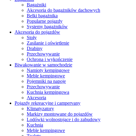
Bagażniki
Akcesoria do bagażników dachowych
Belki bagażnika
Popularne pojazdy
Systemy bagażników
Akcesoria do pojazdów
Stoły
Zasilanie i oświetlenie
Drabiny
Przechowywanie
Ochrona i wykończenie
Biwakowanie w samochodzie
Namioty kempingowe
Meble kempingowe
Pojemniki na napoje
Przechowywanie
Kuchnia kempingowa
Akcesoria
Pojazdy rekreacyjne i campervany
Klimatyzatory
Markizy montowane do pojazdów
Lodówki wolnostojace i do zabudowy
Kuchnia
Meble kempingowe
Toalety