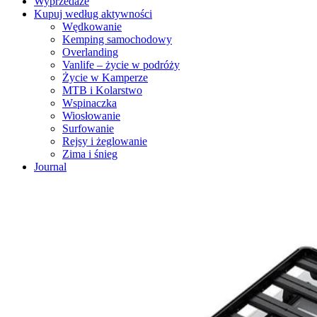
Wyprzedaże
Kupuj według aktywności
Wędkowanie
Kemping samochodowy
Overlanding
Vanlife – życie w podróży
Życie w Kamperze
MTB i Kolarstwo
Wspinaczka
Wiosłowanie
Surfowanie
Rejsy i żeglowanie
Zima i śnieg
Journal