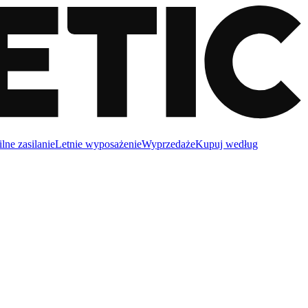
lne zasilanie
Letnie wyposażenie
Wyprzedaże
Kupuj według