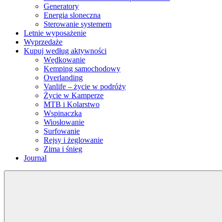
Generatory
Energia sloneczna
Sterowanie systemem
Letnie wyposażenie
Wyprzedaże
Kupuj według aktywności
Wędkowanie
Kemping samochodowy
Overlanding
Vanlife – życie w podróży
Życie w Kamperze
MTB i Kolarstwo
Wspinaczka
Wiosłowanie
Surfowanie
Rejsy i żeglowanie
Zima i śnieg
Journal