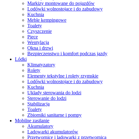
Markizy montowane do pojazdów
Lodówki wolnostojace i do zabudowy
Kuchnia
Meble kempingowe
Toalety
Czyszczenie
Piece
Wentylacja
Okna i drzwi
Bezpieczenstwo i komfort podczas jazdy
Lódki
Klimatyzatory
Rolety
Elementy tekstylne i rolety rzymskie
Lodówki wolnostojace i do zabudowy
Kuchnia
Uklady sterowania do lodzi
Sterowanie do lodzi
Stabilizacja
Toalety
Zbiorniki sanitarne i pompy
Mobilne zasilanie
Akumulatory
Ladowarki akumulatorów
Przetwornice i ladowarki z przetwornica