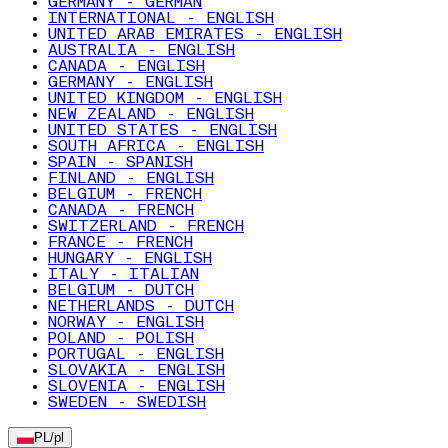
GERMANY - GERMAN
INTERNATIONAL - ENGLISH
UNITED ARAB EMIRATES - ENGLISH
AUSTRALIA - ENGLISH
CANADA - ENGLISH
GERMANY - ENGLISH
UNITED KINGDOM - ENGLISH
NEW ZEALAND - ENGLISH
UNITED STATES - ENGLISH
SOUTH AFRICA - ENGLISH
SPAIN - SPANISH
FINLAND - ENGLISH
BELGIUM - FRENCH
CANADA - FRENCH
SWITZERLAND - FRENCH
FRANCE - FRENCH
HUNGARY - ENGLISH
ITALY - ITALIAN
BELGIUM - DUTCH
NETHERLANDS - DUTCH
NORWAY - ENGLISH
POLAND - POLISH
PORTUGAL - ENGLISH
SLOVAKIA - ENGLISH
SLOVENIA - ENGLISH
SWEDEN - SWEDISH
PL
/
pl