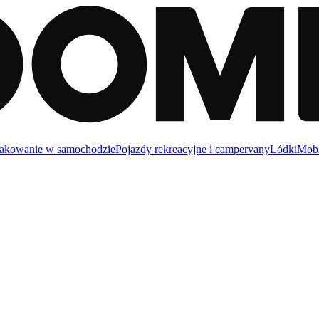
akowanie w samochodzie
Pojazdy rekreacyjne i campervany
Lódki
Mobi