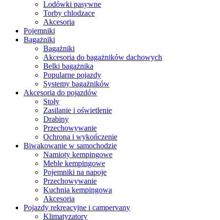
Lodówki pasywne
Torby chlodzace
Akcesoria
Pojemniki
Bagażniki
Bagażniki
Akcesoria do bagażników dachowych
Belki bagażnika
Popularne pojazdy
Systemy bagażników
Akcesoria do pojazdów
Stoły
Zasilanie i oświetlenie
Drabiny
Przechowywanie
Ochrona i wykończenie
Biwakowanie w samochodzie
Namioty kempingowe
Meble kempingowe
Pojemniki na napoje
Przechowywanie
Kuchnia kempingowa
Akcesoria
Pojazdy rekreacyjne i campervany
Klimatyzatory