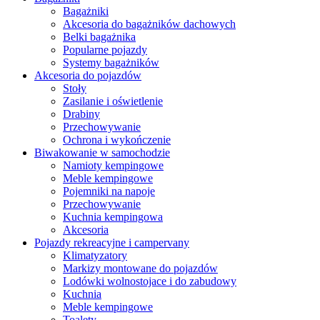
Bagażniki
Akcesoria do bagażników dachowych
Belki bagażnika
Popularne pojazdy
Systemy bagażników
Akcesoria do pojazdów
Stoły
Zasilanie i oświetlenie
Drabiny
Przechowywanie
Ochrona i wykończenie
Biwakowanie w samochodzie
Namioty kempingowe
Meble kempingowe
Pojemniki na napoje
Przechowywanie
Kuchnia kempingowa
Akcesoria
Pojazdy rekreacyjne i campervany
Klimatyzatory
Markizy montowane do pojazdów
Lodówki wolnostojace i do zabudowy
Kuchnia
Meble kempingowe
Toalety