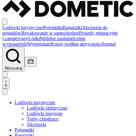
Lodówki turystyczne
Pojemniki
Bagażniki
Akcesoria do
pojazdów
Biwakowanie w samochodzie
Pojazdy rekreacyjne
i campervany
Lódki
Mobilne zasilanie
Letnie
wyposażenie
Wyprzedaże
Kupuj według aktywności
Journal
Wyszukaj
0
Lodówki turystyczne
Lodówki elektryczne
Lodówki pasywne
Torby chlodzace
Akcesoria
Pojemniki
Bagażniki