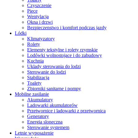
Czyszczenie
Piece
Wentylacja
Okna i drzwi
Bezpieczenstwo i komfort podczas jazdy
Lódki
Klimatyzatory
Rolety
Elementy tekstylne i rolety rzymskie
Lodówki wolnostojace i do zabudowy
Kuchnia
Uklady sterowania do lodzi
Sterowanie do lodzi
Stabilizacja
Toalety
Zbiorniki sanitarne i pompy
Mobilne zasilanie
Akumulatory
Ladowarki akumulatorów
Przetwornice i ladowarki z przetwornica
Generatory
Energia sloneczna
Sterowanie systemem
Letnie wyposażenie