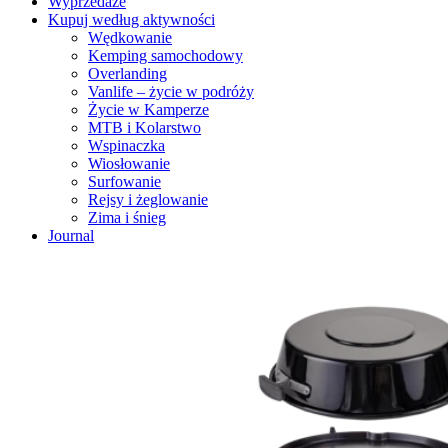
Wyprzedaże
Kupuj według aktywności
Wędkowanie
Kemping samochodowy
Overlanding
Vanlife – życie w podróży
Życie w Kamperze
MTB i Kolarstwo
Wspinaczka
Wiosłowanie
Surfowanie
Rejsy i żeglowanie
Zima i śnieg
Journal