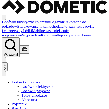
Lodówki turystyczne
Pojemniki
Bagażniki
Akcesoria do
pojazdów
Biwakowanie w samochodzie
Pojazdy rekreacyjne
i campervany
Lódki
Mobilne zasilanie
Letnie
wyposażenie
Wyprzedaże
Kupuj według aktywności
Journal
Wyszukaj
0
Lodówki turystyczne
Lodówki elektryczne
Lodówki pasywne
Torby chlodzace
Akcesoria
Pojemniki
Bagażniki