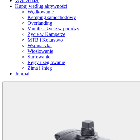
Wyprzedaże
Kupuj według aktywności
Wędkowanie
Kemping samochodowy
Overlanding
Vanlife – życie w podróży
Życie w Kamperze
MTB i Kolarstwo
Wspinaczka
Wiosłowanie
Surfowanie
Rejsy i żeglowanie
Zima i śnieg
Journal