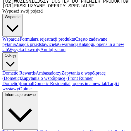
[
0
2
]
WCZEŚNIEJSZY DOSTĘP DO PREMIER PRODUKTÓW
[
0
3
]
EKSKLUZYWNE OFERTY SPECJALNE
Wyposaż swój pojazd
Wsparcie
Wsparcie
Formularz rejestracji produktu
Często zadawane
pytania
Znajdź przedstawiciela
Gwarancja
Katalogi
, opens in a new
tab
Wysyłka i zwroty
Anuluj zakup
Odkryj
Dometic Rewards
Ambasadorzy
Zapytania o współpracę
(Dometic)
Zapytania o współpracę (Front Runner
Dometic)
Journal
Dometic Residential
, opens in a new tab
Targi i
wystawy
Opinie
Informacje prawne