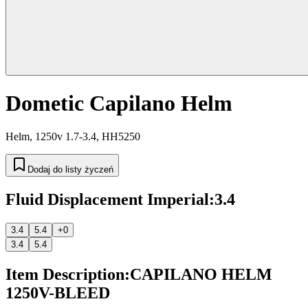
Dometic Capilano Helm
Helm, 1250v 1.7-3.4, HH5250
Dodaj do listy życzeń
Fluid Displacement Imperial
:
3.4
3.4
5.4
+0
3.4
5.4
Item Description
:
CAPILANO HELM
1250V-BLEED