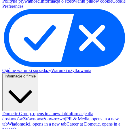
Polityka prywatności
Informacja o stosowaniu plikow cookie
Cookie
Preferences
Ogólne warunki sprzedaży
Warunki użytkowania
Informacje o firmie
Dometic Group
, opens in a new tab
Informacje dla
dostawców
Zrównoważony-rozwój
PR & Media
, opens in a new
tab
Wiadomości
, opens in a new tab
Career at Dometic
, opens in a