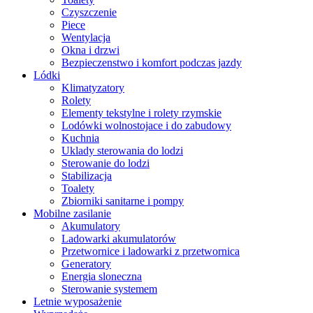
Czyszczenie
Piece
Wentylacja
Okna i drzwi
Bezpieczenstwo i komfort podczas jazdy
Lódki
Klimatyzatory
Rolety
Elementy tekstylne i rolety rzymskie
Lodówki wolnostojace i do zabudowy
Kuchnia
Uklady sterowania do lodzi
Sterowanie do lodzi
Stabilizacja
Toalety
Zbiorniki sanitarne i pompy
Mobilne zasilanie
Akumulatory
Ladowarki akumulatorów
Przetwornice i ladowarki z przetwornica
Generatory
Energia sloneczna
Sterowanie systemem
Letnie wyposażenie