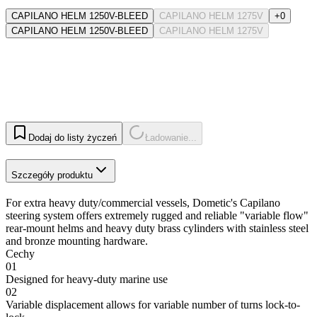
CAPILANO HELM 1250V-BLEED
CAPILANO HELM 1275V
+0
CAPILANO HELM 1250V-BLEED
CAPILANO HELM 1275V
Dodaj do listy życzeń
Ładowanie...
Szczegóły produktu
For extra heavy duty/commercial vessels, Dometic's Capilano
steering system offers extremely rugged and reliable "variable flow"
rear-mount helms and heavy duty brass cylinders with stainless steel
and bronze mounting hardware.
Cechy
01
Designed for heavy-duty marine use
02
Variable displacement allows for variable number of turns lock-to-