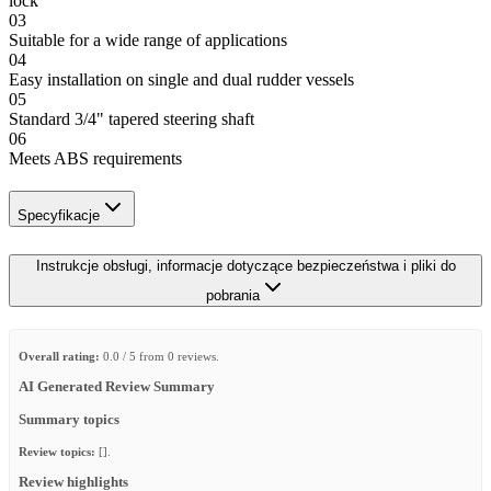
lock
03
Suitable for a wide range of applications
04
Easy installation on single and dual rudder vessels
05
Standard 3/4" tapered steering shaft
06
Meets ABS requirements
Specyfikacje
Instrukcje obsługi, informacje dotyczące bezpieczeństwa i pliki do
pobrania
Overall rating:
0.0 / 5 from 0 reviews.
AI Generated Review Summary
Summary topics
Review topics:
[].
Review highlights