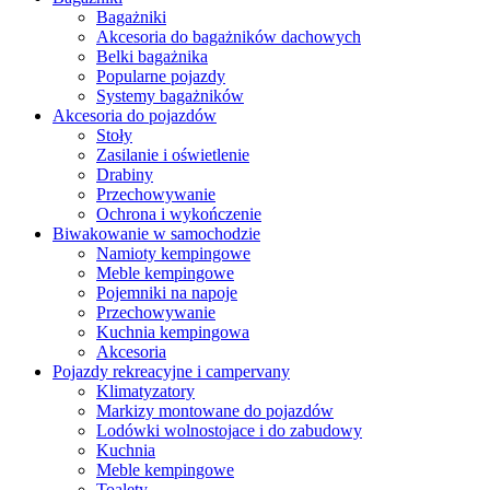
Bagażniki
Akcesoria do bagażników dachowych
Belki bagażnika
Popularne pojazdy
Systemy bagażników
Akcesoria do pojazdów
Stoły
Zasilanie i oświetlenie
Drabiny
Przechowywanie
Ochrona i wykończenie
Biwakowanie w samochodzie
Namioty kempingowe
Meble kempingowe
Pojemniki na napoje
Przechowywanie
Kuchnia kempingowa
Akcesoria
Pojazdy rekreacyjne i campervany
Klimatyzatory
Markizy montowane do pojazdów
Lodówki wolnostojace i do zabudowy
Kuchnia
Meble kempingowe
Toalety