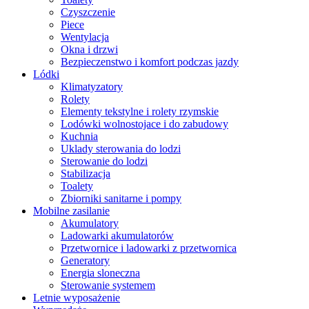
Czyszczenie
Piece
Wentylacja
Okna i drzwi
Bezpieczenstwo i komfort podczas jazdy
Lódki
Klimatyzatory
Rolety
Elementy tekstylne i rolety rzymskie
Lodówki wolnostojace i do zabudowy
Kuchnia
Uklady sterowania do lodzi
Sterowanie do lodzi
Stabilizacja
Toalety
Zbiorniki sanitarne i pompy
Mobilne zasilanie
Akumulatory
Ladowarki akumulatorów
Przetwornice i ladowarki z przetwornica
Generatory
Energia sloneczna
Sterowanie systemem
Letnie wyposażenie