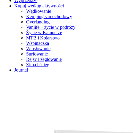
Wyprzedaże
Kupuj według aktywności
Wędkowanie
Kemping samochodowy
Overlanding
Vanlife – życie w podróży
Życie w Kamperze
MTB i Kolarstwo
Wspinaczka
Wiosłowanie
Surfowanie
Rejsy i żeglowanie
Zima i śnieg
Journal