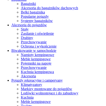
Bagażniki
Akcesoria do bagażników dachowych
Belki bagażnika
Popularne pojazdy
Systemy bagażników
Akcesoria do pojazdów
Stoły
Zasilanie i oświetlenie
Drabiny
Przechowywanie
Ochrona i wykończenie
Biwakowanie w samochodzie
Namioty kempingowe
Meble kempingowe
Pojemniki na napoje
Przechowywanie
Kuchnia kempingowa
Akcesoria
Pojazdy rekreacyjne i campervany
Klimatyzatory
Markizy montowane do pojazdów
Lodówki wolnostojace i do zabudowy
Kuchnia
Meble kempingowe
Toalety