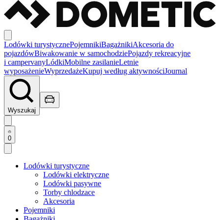
Lodówki turystyczne
Pojemniki
Bagażniki
Akcesoria do
pojazdów
Biwakowanie w samochodzie
Pojazdy rekreacyjne
i campervany
Lódki
Mobilne zasilanie
Letnie
wyposażenie
Wyprzedaże
Kupuj według aktywności
Journal
Wyszukaj
0
Lodówki turystyczne
Lodówki elektryczne
Lodówki pasywne
Torby chlodzace
Akcesoria
Pojemniki
Bagażniki