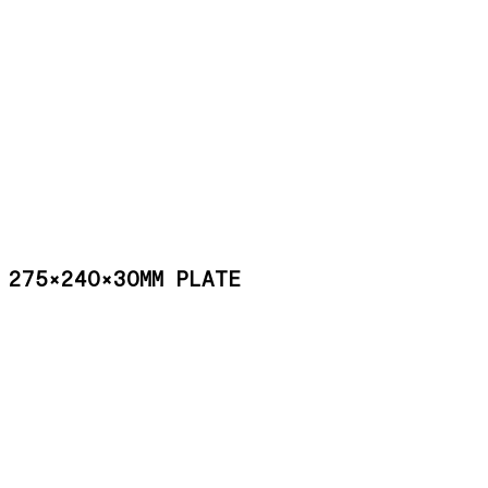
275×240×30MM PLATE