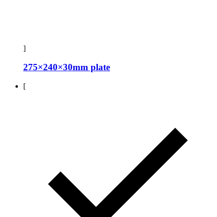
]
275×240×30mm plate
[