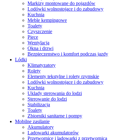
Markizy montowane do pojazdów
Lodówki wolnostojace i do zabudowy
Kuchnia
Meble kempingowe
Toalety
Czyszczenie
Piece
Wentylacja
Okna i drzwi
Bezpieczenstwo i komfort podczas jazdy
Lódki
Klimatyzatory
Rolety
Elementy tekstylne i rolety rzymskie
Lodówki wolnostojace i do zabudowy
Kuchnia
Uklady sterowania do lodzi
Sterowanie do lodzi
Stabilizacja
Toalety
Zbiorniki sanitarne i pompy
Mobilne zasilanie
Akumulatory
Ladowarki akumulatorów
Przetwornice i ladowarki z przetwornica