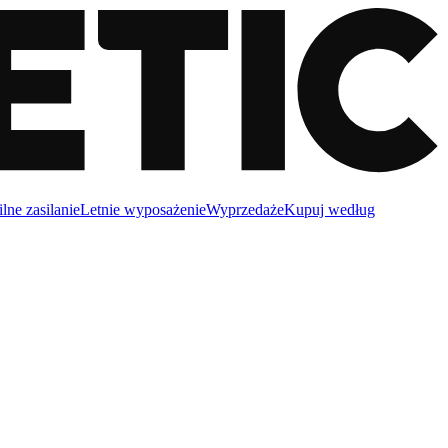
lne zasilanie
Letnie wyposażenie
Wyprzedaże
Kupuj według