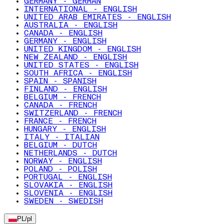
GERMANY - GERMAN
INTERNATIONAL - ENGLISH
UNITED ARAB EMIRATES - ENGLISH
AUSTRALIA - ENGLISH
CANADA - ENGLISH
GERMANY - ENGLISH
UNITED KINGDOM - ENGLISH
NEW ZEALAND - ENGLISH
UNITED STATES - ENGLISH
SOUTH AFRICA - ENGLISH
SPAIN - SPANISH
FINLAND - ENGLISH
BELGIUM - FRENCH
CANADA - FRENCH
SWITZERLAND - FRENCH
FRANCE - FRENCH
HUNGARY - ENGLISH
ITALY - ITALIAN
BELGIUM - DUTCH
NETHERLANDS - DUTCH
NORWAY - ENGLISH
POLAND - POLISH
PORTUGAL - ENGLISH
SLOVAKIA - ENGLISH
SLOVENIA - ENGLISH
SWEDEN - SWEDISH
PL
/
pl