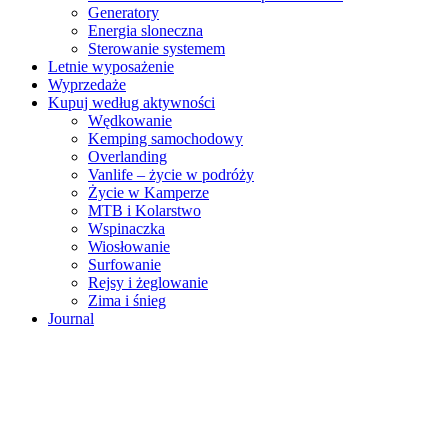
Generatory
Energia sloneczna
Sterowanie systemem
Letnie wyposażenie
Wyprzedaże
Kupuj według aktywności
Wędkowanie
Kemping samochodowy
Overlanding
Vanlife – życie w podróży
Życie w Kamperze
MTB i Kolarstwo
Wspinaczka
Wiosłowanie
Surfowanie
Rejsy i żeglowanie
Zima i śnieg
Journal