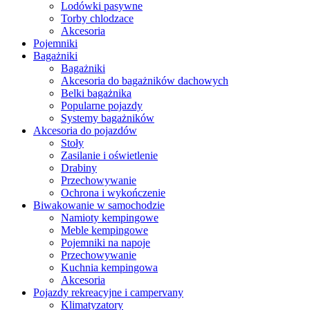
Lodówki pasywne
Torby chlodzace
Akcesoria
Pojemniki
Bagażniki
Bagażniki
Akcesoria do bagażników dachowych
Belki bagażnika
Popularne pojazdy
Systemy bagażników
Akcesoria do pojazdów
Stoły
Zasilanie i oświetlenie
Drabiny
Przechowywanie
Ochrona i wykończenie
Biwakowanie w samochodzie
Namioty kempingowe
Meble kempingowe
Pojemniki na napoje
Przechowywanie
Kuchnia kempingowa
Akcesoria
Pojazdy rekreacyjne i campervany
Klimatyzatory