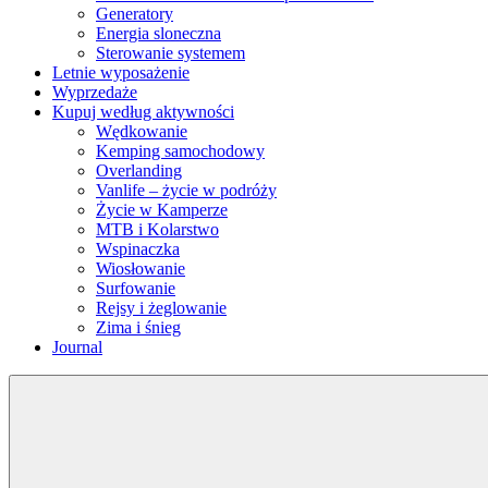
Generatory
Energia sloneczna
Sterowanie systemem
Letnie wyposażenie
Wyprzedaże
Kupuj według aktywności
Wędkowanie
Kemping samochodowy
Overlanding
Vanlife – życie w podróży
Życie w Kamperze
MTB i Kolarstwo
Wspinaczka
Wiosłowanie
Surfowanie
Rejsy i żeglowanie
Zima i śnieg
Journal