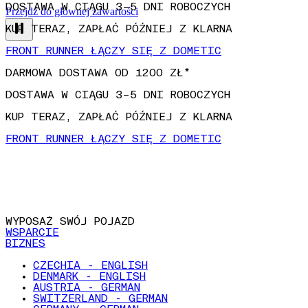
Przejdź do głównej zawartości
DARMOWA DOSTAWA OD 1200 ZŁ*
DOSTAWA W CIĄGU 3–5 DNI ROBOCZYCH
KUP TERAZ, ZAPŁAĆ PÓŹNIEJ Z KLARNA
FRONT RUNNER ŁĄCZY SIĘ Z DOMETIC
DARMOWA DOSTAWA OD 1200 ZŁ*
DOSTAWA W CIĄGU 3–5 DNI ROBOCZYCH
KUP TERAZ, ZAPŁAĆ PÓŹNIEJ Z KLARNA
FRONT RUNNER ŁĄCZY SIĘ Z DOMETIC
WYPOSAŻ SWÓJ POJAZD
WSPARCIE
BIZNES
CZECHIA - ENGLISH
DENMARK - ENGLISH
AUSTRIA - GERMAN
SWITZERLAND - GERMAN