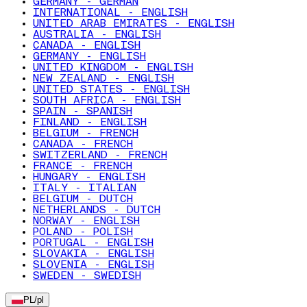
GERMANY - GERMAN
INTERNATIONAL - ENGLISH
UNITED ARAB EMIRATES - ENGLISH
AUSTRALIA - ENGLISH
CANADA - ENGLISH
GERMANY - ENGLISH
UNITED KINGDOM - ENGLISH
NEW ZEALAND - ENGLISH
UNITED STATES - ENGLISH
SOUTH AFRICA - ENGLISH
SPAIN - SPANISH
FINLAND - ENGLISH
BELGIUM - FRENCH
CANADA - FRENCH
SWITZERLAND - FRENCH
FRANCE - FRENCH
HUNGARY - ENGLISH
ITALY - ITALIAN
BELGIUM - DUTCH
NETHERLANDS - DUTCH
NORWAY - ENGLISH
POLAND - POLISH
PORTUGAL - ENGLISH
SLOVAKIA - ENGLISH
SLOVENIA - ENGLISH
SWEDEN - SWEDISH
PL
/
pl