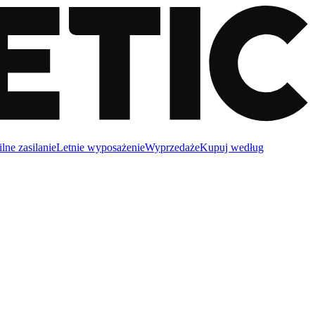
lne zasilanie
Letnie wyposażenie
Wyprzedaże
Kupuj według