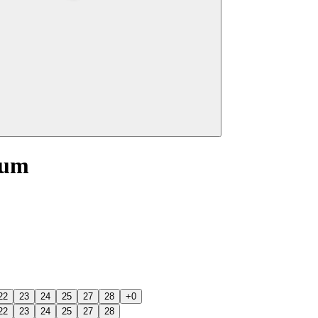
ium
22
23
24
25
27
28
+0
22
23
24
25
27
28