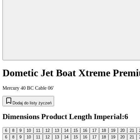
Dometic Jet Boat Xtreme Prem
Mercury 40 BC Cable 06'
Dodaj do listy życzeń
Dimensions Product Length Imperial
:
6
6
8
9
10
11
12
13
14
15
16
17
18
19
20
21
6
8
9
10
11
12
13
14
15
16
17
18
19
20
21