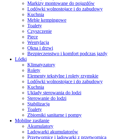
Markizy montowane do pojazdów
Lodówki wolnostojace i do zabudowy
Kuchnia
Meble kempingowe
Toalety
Czyszczenie
Piece
Wentylacja
Okna i drzwi
Bezpieczenstwo i komfort podczas jazdy
Lódki
Klimatyzatory
Rolety
Elementy tekstylne i rolety rzymskie
Lodówki wolnostojace i do zabudowy
Kuchnia
Uklady sterowania do lodzi
Sterowanie do lodzi
Stabilizacja
Toalety
Zbiorniki sanitarne i pompy
Mobilne zasilanie
Akumulatory
Ladowarki akumulatorów
Przetwornice i ladowarki z przetwornica