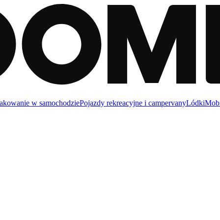
akowanie w samochodzie
Pojazdy rekreacyjne i campervany
Lódki
Mobi