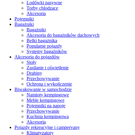
Lodówki pasywne
Torby chlodzace
Akcesoria
Pojemniki
Bagażniki
Bagażniki
Akcesoria do bagażników dachowych
Belki bagażnika
Popularne pojazdy
Systemy bagażników
Akcesoria do pojazdów
Stoły
Zasilanie i oświetlenie
Drabiny
Przechowywanie
Ochrona i wykończenie
Biwakowanie w samochodzie
Namioty kempingowe
Meble kempingowe
Pojemniki na napoje
Przechowywanie
Kuchnia kempingowa
Akcesoria
Pojazdy rekreacyjne i campervany
Klimatyzatory