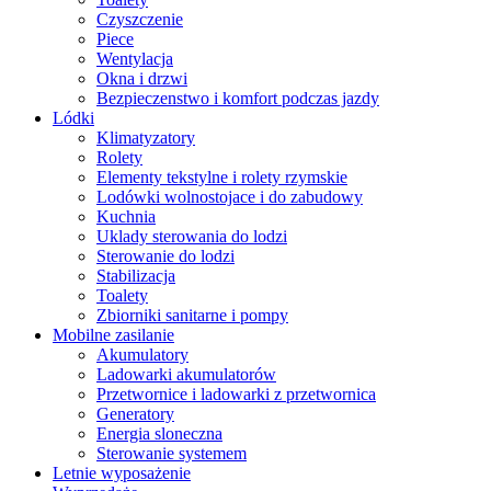
Czyszczenie
Piece
Wentylacja
Okna i drzwi
Bezpieczenstwo i komfort podczas jazdy
Lódki
Klimatyzatory
Rolety
Elementy tekstylne i rolety rzymskie
Lodówki wolnostojace i do zabudowy
Kuchnia
Uklady sterowania do lodzi
Sterowanie do lodzi
Stabilizacja
Toalety
Zbiorniki sanitarne i pompy
Mobilne zasilanie
Akumulatory
Ladowarki akumulatorów
Przetwornice i ladowarki z przetwornica
Generatory
Energia sloneczna
Sterowanie systemem
Letnie wyposażenie