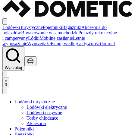
Lodówki turystyczne
Pojemniki
Bagażniki
Akcesoria do
pojazdów
Biwakowanie w samochodzie
Pojazdy rekreacyjne
i campervany
Lódki
Mobilne zasilanie
Letnie
wyposażenie
Wyprzedaże
Kupuj według aktywności
Journal
Wyszukaj
0
Lodówki turystyczne
Lodówki elektryczne
Lodówki pasywne
Torby chlodzace
Akcesoria
Pojemniki
Bagażniki