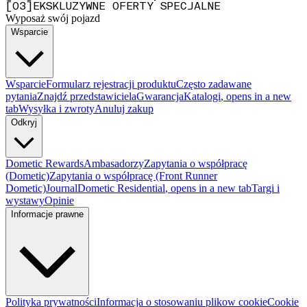
[
0
3
]
EKSKLUZYWNE OFERTY SPECJALNE
Wyposaż swój pojazd
Wsparcie
Wsparcie
Formularz rejestracji produktu
Często zadawane
pytania
Znajdź przedstawiciela
Gwarancja
Katalogi
, opens in a new
tab
Wysyłka i zwroty
Anuluj zakup
Odkryj
Dometic Rewards
Ambasadorzy
Zapytania o współpracę
(Dometic)
Zapytania o współpracę (Front Runner
Dometic)
Journal
Dometic Residential
, opens in a new tab
Targi i
wystawy
Opinie
Informacje prawne
Polityka prywatności
Informacja o stosowaniu plikow cookie
Cookie