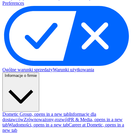
Preferences
Ogólne warunki sprzedaży
Warunki użytkowania
Informacje o firmie
Dometic Group
, opens in a new tab
Informacje dla
dostawców
Zrównoważony-rozwój
PR & Media
, opens in a new
tab
Wiadomości
, opens in a new tab
Career at Dometic
, opens in a
new tab