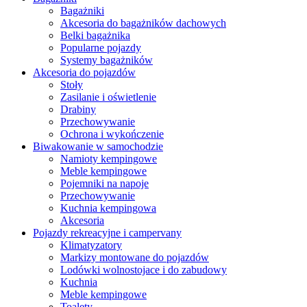
Bagażniki
Akcesoria do bagażników dachowych
Belki bagażnika
Popularne pojazdy
Systemy bagażników
Akcesoria do pojazdów
Stoły
Zasilanie i oświetlenie
Drabiny
Przechowywanie
Ochrona i wykończenie
Biwakowanie w samochodzie
Namioty kempingowe
Meble kempingowe
Pojemniki na napoje
Przechowywanie
Kuchnia kempingowa
Akcesoria
Pojazdy rekreacyjne i campervany
Klimatyzatory
Markizy montowane do pojazdów
Lodówki wolnostojace i do zabudowy
Kuchnia
Meble kempingowe
Toalety