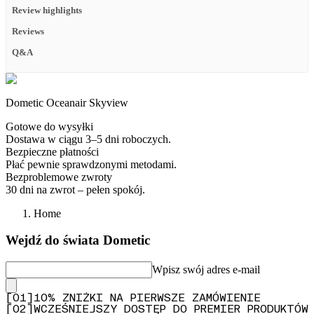
Review highlights
Reviews
Q&A
Dometic Oceanair Skyview
Gotowe do wysyłki
Dostawa w ciągu 3–5 dni roboczych.
Bezpieczne płatności
Płać pewnie sprawdzonymi metodami.
Bezproblemowe zwroty
30 dni na zwrot – pełen spokój.
Home
Wejdź do świata Dometic
Wpisz swój adres e-mail
[
0
1
]
10% ZNIŻKI NA PIERWSZE ZAMÓWIENIE
[
0
2
]
WCZEŚNIEJSZY DOSTĘP DO PREMIER PRODUKTÓW