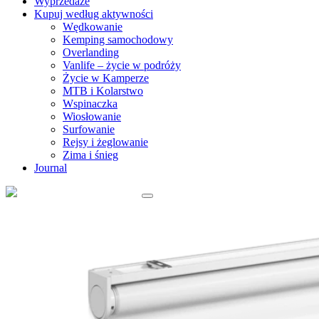
Wyprzedaże
Kupuj według aktywności
Wędkowanie
Kemping samochodowy
Overlanding
Vanlife – życie w podróży
Życie w Kamperze
MTB i Kolarstwo
Wspinaczka
Wiosłowanie
Surfowanie
Rejsy i żeglowanie
Zima i śnieg
Journal