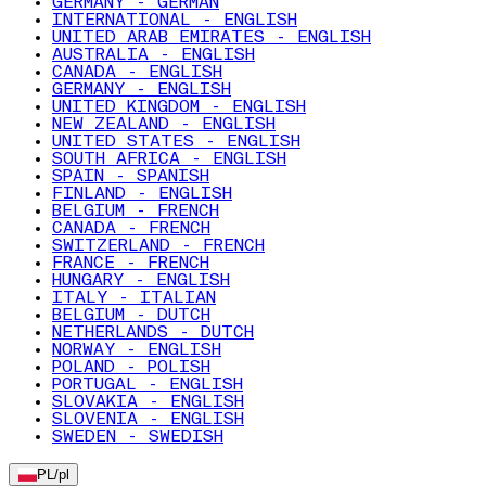
GERMANY - GERMAN
INTERNATIONAL - ENGLISH
UNITED ARAB EMIRATES - ENGLISH
AUSTRALIA - ENGLISH
CANADA - ENGLISH
GERMANY - ENGLISH
UNITED KINGDOM - ENGLISH
NEW ZEALAND - ENGLISH
UNITED STATES - ENGLISH
SOUTH AFRICA - ENGLISH
SPAIN - SPANISH
FINLAND - ENGLISH
BELGIUM - FRENCH
CANADA - FRENCH
SWITZERLAND - FRENCH
FRANCE - FRENCH
HUNGARY - ENGLISH
ITALY - ITALIAN
BELGIUM - DUTCH
NETHERLANDS - DUTCH
NORWAY - ENGLISH
POLAND - POLISH
PORTUGAL - ENGLISH
SLOVAKIA - ENGLISH
SLOVENIA - ENGLISH
SWEDEN - SWEDISH
PL
/
pl