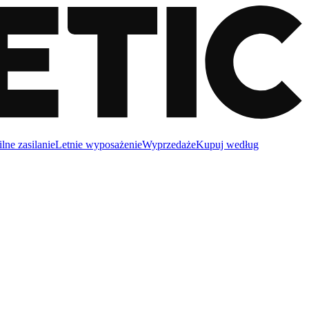
lne zasilanie
Letnie wyposażenie
Wyprzedaże
Kupuj według