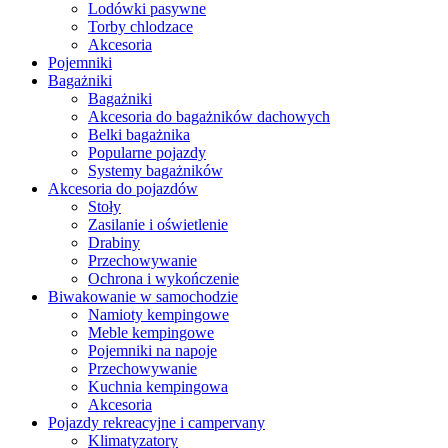
Lodówki pasywne
Torby chlodzace
Akcesoria
Pojemniki
Bagażniki
Bagażniki
Akcesoria do bagażników dachowych
Belki bagażnika
Popularne pojazdy
Systemy bagażników
Akcesoria do pojazdów
Stoły
Zasilanie i oświetlenie
Drabiny
Przechowywanie
Ochrona i wykończenie
Biwakowanie w samochodzie
Namioty kempingowe
Meble kempingowe
Pojemniki na napoje
Przechowywanie
Kuchnia kempingowa
Akcesoria
Pojazdy rekreacyjne i campervany
Klimatyzatory