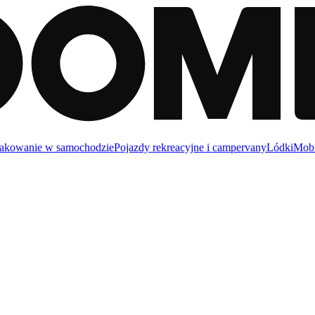
akowanie w samochodzie
Pojazdy rekreacyjne i campervany
Lódki
Mobi