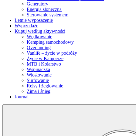
Generatory
Energia sloneczna
Sterowanie systemem
Letnie wyposażenie
Wyprzedaże
Kupuj według aktywności
Wędkowanie
Kemping samochodowy
Overlanding
Vanlife – życie w podróży
Życie w Kamperze
MTB i Kolarstwo
Wspinaczka
Wiosłowanie
Surfowanie
Rejsy i żeglowanie
Zima i śnieg
Journal