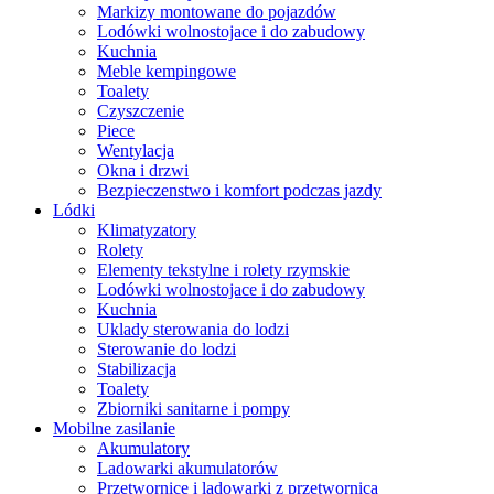
Markizy montowane do pojazdów
Lodówki wolnostojace i do zabudowy
Kuchnia
Meble kempingowe
Toalety
Czyszczenie
Piece
Wentylacja
Okna i drzwi
Bezpieczenstwo i komfort podczas jazdy
Lódki
Klimatyzatory
Rolety
Elementy tekstylne i rolety rzymskie
Lodówki wolnostojace i do zabudowy
Kuchnia
Uklady sterowania do lodzi
Sterowanie do lodzi
Stabilizacja
Toalety
Zbiorniki sanitarne i pompy
Mobilne zasilanie
Akumulatory
Ladowarki akumulatorów
Przetwornice i ladowarki z przetwornica