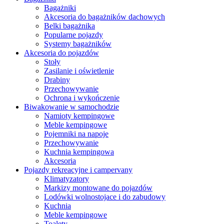
Bagażniki
Akcesoria do bagażników dachowych
Belki bagażnika
Popularne pojazdy
Systemy bagażników
Akcesoria do pojazdów
Stoły
Zasilanie i oświetlenie
Drabiny
Przechowywanie
Ochrona i wykończenie
Biwakowanie w samochodzie
Namioty kempingowe
Meble kempingowe
Pojemniki na napoje
Przechowywanie
Kuchnia kempingowa
Akcesoria
Pojazdy rekreacyjne i campervany
Klimatyzatory
Markizy montowane do pojazdów
Lodówki wolnostojace i do zabudowy
Kuchnia
Meble kempingowe
Toalety