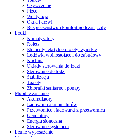
Czyszczenie
Piece
Wentylacja
Okna i drzwi
Bezpieczenstwo i komfort podczas jazdy
Lódki
Klimatyzatory
Rolety
Elementy tekstylne i rolety rzymskie
Lodówki wolnostojace i do zabudowy
Kuchnia
Uklady sterowania do lodzi
Sterowanie do lodzi
Stabilizacja
Toalety
Zbiorniki sanitarne i pompy
Mobilne zasilanie
Akumulatory
Ladowarki akumulatorów
Przetwornice i ladowarki z przetwornica
Generatory
Energia sloneczna
Sterowanie systemem
Letnie wyposażenie