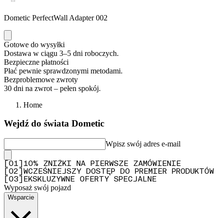
Dometic PerfectWall Adapter 002
Gotowe do wysyłki
Dostawa w ciągu 3–5 dni roboczych.
Bezpieczne płatności
Płać pewnie sprawdzonymi metodami.
Bezproblemowe zwroty
30 dni na zwrot – pełen spokój.
Home
Wejdź do świata Dometic
Wpisz swój adres e-mail
[
0
1
]
10% ZNIŻKI NA PIERWSZE ZAMÓWIENIE
[
0
2
]
WCZEŚNIEJSZY DOSTĘP DO PREMIER PRODUKTÓW
[
0
3
]
EKSKLUZYWNE OFERTY SPECJALNE
Wyposaż swój pojazd
Wsparcie