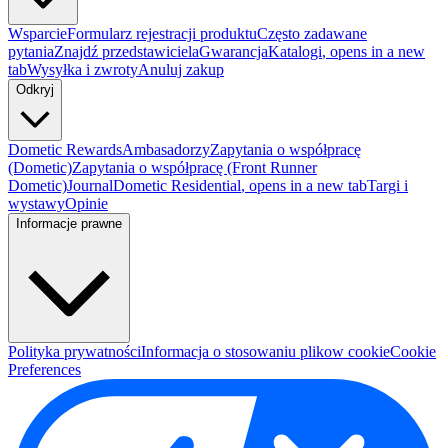
Wsparcie
Formularz rejestracji produktu
Często zadawane
pytania
Znajdź przedstawiciela
Gwarancja
Katalogi
, opens in a new
tab
Wysyłka i zwroty
Anuluj zakup
Odkryj
Dometic Rewards
Ambasadorzy
Zapytania o współpracę
(Dometic)
Zapytania o współpracę (Front Runner
Dometic)
Journal
Dometic Residential
, opens in a new tab
Targi i
wystawy
Opinie
Informacje prawne
Polityka prywatności
Informacja o stosowaniu plikow cookie
Cookie
Preferences