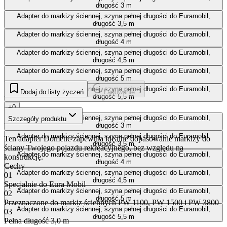
długość 3 m
Adapter do markizy ściennej, szyna pełnej długości do Euramobil,
długość 3,5 m
Adapter do markizy ściennej, szyna pełnej długości do Euramobil,
długość 4 m
Adapter do markizy ściennej, szyna pełnej długości do Euramobil,
długość 4,5 m
Adapter do markizy ściennej, szyna pełnej długości do Euramobil,
długość 5 m
Adapter do markizy ściennej, szyna pełnej długości do Euramobil,
Dodaj do listy życzeń
Ładowanie...
długość 5,5 m
+0
Adapter do markizy ściennej, szyna pełnej długości do Euramobil,
Szczegóły produktu
długość 3 m
Adapter do markizy ściennej, szyna pełnej długości do Euramobil,
Ten adapter Dometic zapewnia idealne dopasowanie markizy do
długość 3,5 m
ściany Twojego pojazdu rekreacyjnego, bez względu na
Adapter do markizy ściennej, szyna pełnej długości do Euramobil,
konstrukcję.
długość 4 m
Cechy
Adapter do markizy ściennej, szyna pełnej długości do Euramobil,
01
długość 4,5 m
Specjalnie do Eura Mobil
Adapter do markizy ściennej, szyna pełnej długości do Euramobil,
02
długość 5 m
Przeznaczone do markiz ściennych PW 1100, PW 1500 i PW 3800
Adapter do markizy ściennej, szyna pełnej długości do Euramobil,
03
długość 5,5 m
Pełna długość 3,0 m