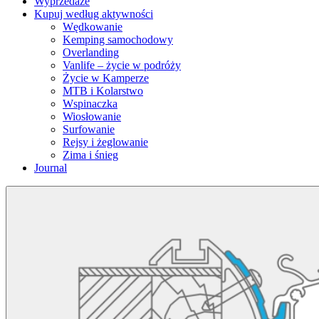
Wyprzedaże
Kupuj według aktywności
Wędkowanie
Kemping samochodowy
Overlanding
Vanlife – życie w podróży
Życie w Kamperze
MTB i Kolarstwo
Wspinaczka
Wiosłowanie
Surfowanie
Rejsy i żeglowanie
Zima i śnieg
Journal