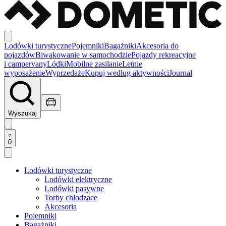
Lodówki turystyczne
Pojemniki
Bagażniki
Akcesoria do
pojazdów
Biwakowanie w samochodzie
Pojazdy rekreacyjne
i campervany
Lódki
Mobilne zasilanie
Letnie
wyposażenie
Wyprzedaże
Kupuj według aktywności
Journal
Wyszukaj
0
Lodówki turystyczne
Lodówki elektryczne
Lodówki pasywne
Torby chlodzace
Akcesoria
Pojemniki
Bagażniki