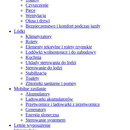
Czyszczenie
Piece
Wentylacja
Okna i drzwi
Bezpieczenstwo i komfort podczas jazdy
Lódki
Klimatyzatory
Rolety
Elementy tekstylne i rolety rzymskie
Lodówki wolnostojace i do zabudowy
Kuchnia
Uklady sterowania do lodzi
Sterowanie do lodzi
Stabilizacja
Toalety
Zbiorniki sanitarne i pompy
Mobilne zasilanie
Akumulatory
Ladowarki akumulatorów
Przetwornice i ladowarki z przetwornica
Generatory
Energia sloneczna
Sterowanie systemem
Letnie wyposażenie