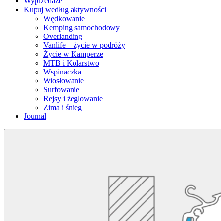
Wyprzedaże
Kupuj według aktywności
Wędkowanie
Kemping samochodowy
Overlanding
Vanlife – życie w podróży
Życie w Kamperze
MTB i Kolarstwo
Wspinaczka
Wiosłowanie
Surfowanie
Rejsy i żeglowanie
Zima i śnieg
Journal