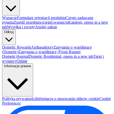
Wsparcie
Formularz rejestracji produktu
Często zadawane
pytania
Znajdź przedstawiciela
Gwarancja
Katalogi
, opens in a new
tab
Wysyłka i zwroty
Anuluj zakup
Odkryj
Dometic Rewards
Ambasadorzy
Zapytania o współpracę
(Dometic)
Zapytania o współpracę (Front Runner
Dometic)
Journal
Dometic Residential
, opens in a new tab
Targi i
wystawy
Opinie
Informacje prawne
Polityka prywatności
Informacja o stosowaniu plikow cookie
Cookie
Preferences