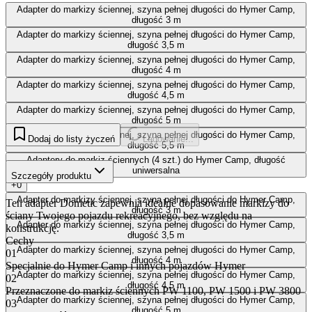
Adapter do markizy ściennej, szyna pełnej długości do Hymer Camp,
długość 3 m
Adapter do markizy ściennej, szyna pełnej długości do Hymer Camp,
długość 3,5 m
Adapter do markizy ściennej, szyna pełnej długości do Hymer Camp,
długość 4 m
Adapter do markizy ściennej, szyna pełnej długości do Hymer Camp,
długość 4,5 m
Adapter do markizy ściennej, szyna pełnej długości do Hymer Camp,
długość 5 m
Adapter do markizy ściennej, szyna pełnej długości do Hymer Camp,
Dodaj do listy życzeń
Ładowanie...
długość 5,5 m
Adaptery do markiz ściennych (4 szt.) do Hymer Camp, długość
uniwersalna
Szczegóły produktu
+0
Adapter do markizy ściennej, szyna pełnej długości do Hymer Camp,
Ten adapter Dometic zapewnia idealne dopasowanie markizy do
długość 3 m
ściany Twojego pojazdu rekreacyjnego, bez względu na
Adapter do markizy ściennej, szyna pełnej długości do Hymer Camp,
konstrukcję.
długość 3,5 m
Cechy
Adapter do markizy ściennej, szyna pełnej długości do Hymer Camp,
01
długość 4 m
Specjalnie do Hymer Camp i innych pojazdów Hymer
Adapter do markizy ściennej, szyna pełnej długości do Hymer Camp,
02
długość 4,5 m
Przeznaczone do markiz ściennych PW 1100, PW 1500 i PW 3800
Adapter do markizy ściennej, szyna pełnej długości do Hymer Camp,
03
długość 5 m