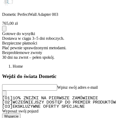
Dometic PerfectWall Adapter 003
765,00 zł
Gotowe do wysyłki
Dostawa w ciągu 3–5 dni roboczych.
Bezpieczne płatności
Płać pewnie sprawdzonymi metodami.
Bezproblemowe zwroty
30 dni na zwrot – pełen spokój.
Home
Wejdź do świata Dometic
Wpisz swój adres e-mail
[
0
1
]
10% ZNIŻKI NA PIERWSZE ZAMÓWIENIE
[
0
2
]
WCZEŚNIEJSZY DOSTĘP DO PREMIER PRODUKTÓW
[
0
3
]
EKSKLUZYWNE OFERTY SPECJALNE
Wyposaż swój pojazd
Wsparcie