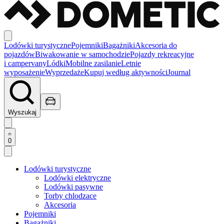
Lodówki turystyczne
Pojemniki
Bagażniki
Akcesoria do
pojazdów
Biwakowanie w samochodzie
Pojazdy rekreacyjne
i campervany
Lódki
Mobilne zasilanie
Letnie
wyposażenie
Wyprzedaże
Kupuj według aktywności
Journal
Wyszukaj
0
Lodówki turystyczne
Lodówki elektryczne
Lodówki pasywne
Torby chlodzace
Akcesoria
Pojemniki
Bagażniki