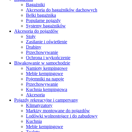
Bagażniki
Akcesoria do bagażników dachowych
Belki bagażnika
Popularne pojazdy
Systemy bagażników
Akcesoria do pojazdów
Stoły
Zasilanie i oświetlenie
Drabiny
Przechowywanie
Ochrona i wykończenie
Biwakowanie w samochodzie
Namioty kempingowe
Meble kempingowe
Pojemniki na napoje
Przechowywanie
Kuchnia kempingowa
Akcesoria
Pojazdy rekreacyjne i campervany
Klimatyzatory
Markizy montowane do pojazdów
Lodówki wolnostojace i do zabudowy
Kuchnia
Meble kempingowe
Toalety