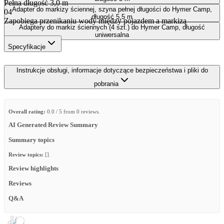
Pełna długość 3,0 m
Adapter do markizy ściennej, szyna pełnej długości do Hymer Camp,
04
długość 5,5 m
Zapobiega przenikaniu wody między pojazdem a markizą
Adaptery do markiz ściennych (4 szt.) do Hymer Camp, długość
uniwersalna
Specyfikacje
Instrukcje obsługi, informacje dotyczące bezpieczeństwa i pliki do
pobrania
Overall rating:
0.0 / 5 from 0 reviews.
AI Generated Review Summary
Summary topics
Review topics:
[].
Review highlights
Reviews
Q&A