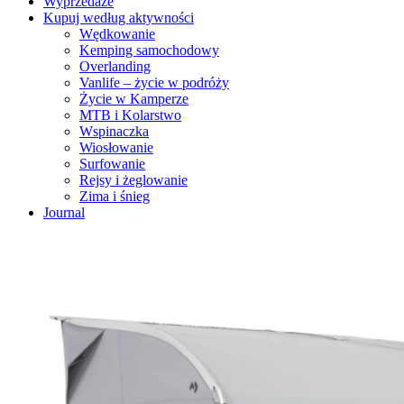
Wyprzedaże
Kupuj według aktywności
Wędkowanie
Kemping samochodowy
Overlanding
Vanlife – życie w podróży
Życie w Kamperze
MTB i Kolarstwo
Wspinaczka
Wiosłowanie
Surfowanie
Rejsy i żeglowanie
Zima i śnieg
Journal