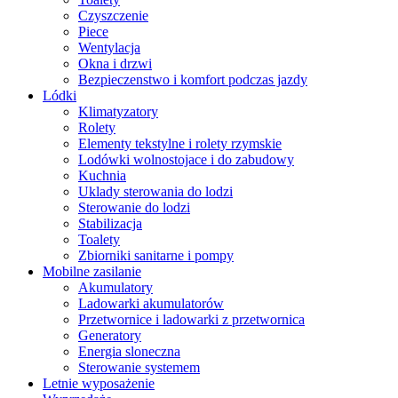
Czyszczenie
Piece
Wentylacja
Okna i drzwi
Bezpieczenstwo i komfort podczas jazdy
Lódki
Klimatyzatory
Rolety
Elementy tekstylne i rolety rzymskie
Lodówki wolnostojace i do zabudowy
Kuchnia
Uklady sterowania do lodzi
Sterowanie do lodzi
Stabilizacja
Toalety
Zbiorniki sanitarne i pompy
Mobilne zasilanie
Akumulatory
Ladowarki akumulatorów
Przetwornice i ladowarki z przetwornica
Generatory
Energia sloneczna
Sterowanie systemem
Letnie wyposażenie