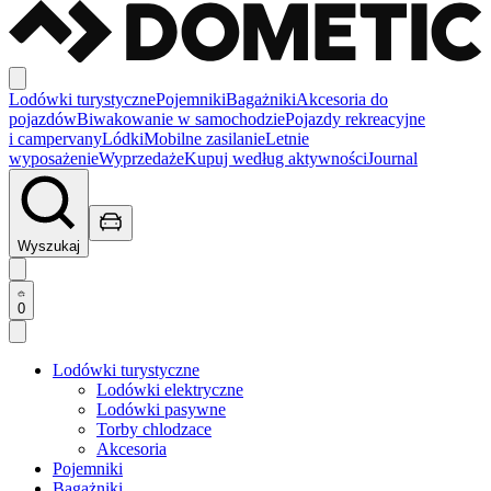
Lodówki turystyczne
Pojemniki
Bagażniki
Akcesoria do
pojazdów
Biwakowanie w samochodzie
Pojazdy rekreacyjne
i campervany
Lódki
Mobilne zasilanie
Letnie
wyposażenie
Wyprzedaże
Kupuj według aktywności
Journal
Wyszukaj
0
Lodówki turystyczne
Lodówki elektryczne
Lodówki pasywne
Torby chlodzace
Akcesoria
Pojemniki
Bagażniki