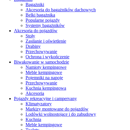
Bagażniki
Akcesoria do bagażników dachowych
Belki bagażnika
Popularne pojazdy
Systemy bagażników
Akcesoria do pojazdów
Stoły
Zasilanie i oświetlenie
Drabiny
Przechowywanie
Ochrona i wykończenie
Biwakowanie w samochodzie
Namioty kempingowe
Meble kempingowe
Pojemniki na napoje
Przechowywanie
Kuchnia kempingowa
Akcesoria
Pojazdy rekreacyjne i campervany
Klimatyzatory
Markizy montowane do pojazdów
Lodówki wolnostojace i do zabudowy
Kuchnia
Meble kempingowe
Toalety