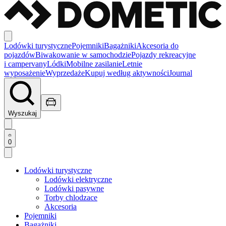
Lodówki turystyczne
Pojemniki
Bagażniki
Akcesoria do
pojazdów
Biwakowanie w samochodzie
Pojazdy rekreacyjne
i campervany
Lódki
Mobilne zasilanie
Letnie
wyposażenie
Wyprzedaże
Kupuj według aktywności
Journal
Wyszukaj
0
Lodówki turystyczne
Lodówki elektryczne
Lodówki pasywne
Torby chlodzace
Akcesoria
Pojemniki
Bagażniki