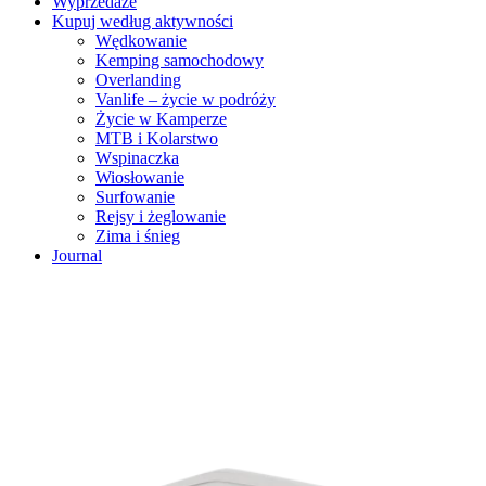
Wyprzedaże
Kupuj według aktywności
Wędkowanie
Kemping samochodowy
Overlanding
Vanlife – życie w podróży
Życie w Kamperze
MTB i Kolarstwo
Wspinaczka
Wiosłowanie
Surfowanie
Rejsy i żeglowanie
Zima i śnieg
Journal