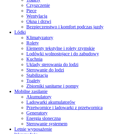
Czyszczenie
Piece
Wentylacja
Okna i drzwi
Bezpieczenstwo i komfort podczas jazdy
Lódki
Klimatyzatory
Rolety
Elementy tekstylne i rolety rzymskie
Lodówki wolnostojace i do zabudowy
Kuchnia
Uklady sterowania do lodzi
Sterowanie do lodzi
Stabilizacja
Toalety
Zbiorniki sanitarne i pompy
Mobilne zasilanie
Akumulatory
Ladowarki akumulatorów
Przetwornice i ladowarki z przetwornica
Generatory
Energia sloneczna
Sterowanie systemem
Letnie wyposażenie