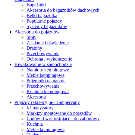
Bagażniki
Akcesoria do bagażników dachowych
Belki bagażnika
Popularne pojazdy
Systemy bagażników
Akcesoria do pojazdów
Stoły
Zasilanie i oświetlenie
Drabiny
Przechowywanie
Ochrona i wykończenie
Biwakowanie w samochodzie
Namioty kempingowe
Meble kempingowe
Pojemniki na napoje
Przechowywanie
Kuchnia kempingowa
Akcesoria
Pojazdy rekreacyjne i campervany
Klimatyzatory
Markizy montowane do pojazdów
Lodówki wolnostojace i do zabudowy
Kuchnia
Meble kempingowe
Toalety