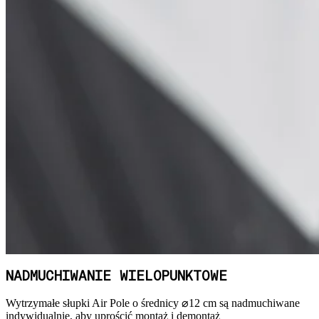
NADMUCHIWANIE WIELOPUNKTOWE
Wytrzymałe słupki Air Pole o średnicy ⌀12 cm są nadmuchiwane
indywidualnie, aby uprościć montaż i demontaż