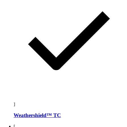
]
Weathershield™ TC
[