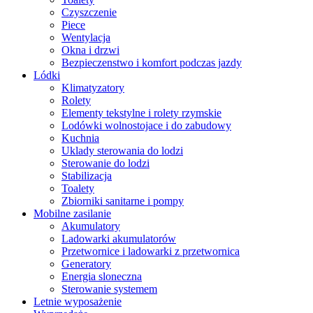
Czyszczenie
Piece
Wentylacja
Okna i drzwi
Bezpieczenstwo i komfort podczas jazdy
Lódki
Klimatyzatory
Rolety
Elementy tekstylne i rolety rzymskie
Lodówki wolnostojace i do zabudowy
Kuchnia
Uklady sterowania do lodzi
Sterowanie do lodzi
Stabilizacja
Toalety
Zbiorniki sanitarne i pompy
Mobilne zasilanie
Akumulatory
Ladowarki akumulatorów
Przetwornice i ladowarki z przetwornica
Generatory
Energia sloneczna
Sterowanie systemem
Letnie wyposażenie