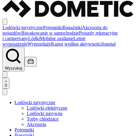
Lodówki turystyczne
Pojemniki
Bagażniki
Akcesoria do
pojazdów
Biwakowanie w samochodzie
Pojazdy rekreacyjne
i campervany
Lódki
Mobilne zasilanie
Letnie
wyposażenie
Wyprzedaże
Kupuj według aktywności
Journal
Wyszukaj
0
Lodówki turystyczne
Lodówki elektryczne
Lodówki pasywne
Torby chlodzace
Akcesoria
Pojemniki
Bagażniki