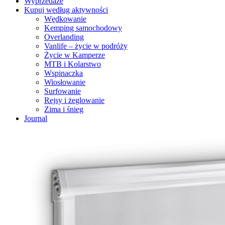
Wyprzedaże
Kupuj według aktywności
Wędkowanie
Kemping samochodowy
Overlanding
Vanlife – życie w podróży
Życie w Kamperze
MTB i Kolarstwo
Wspinaczka
Wiosłowanie
Surfowanie
Rejsy i żeglowanie
Zima i śnieg
Journal