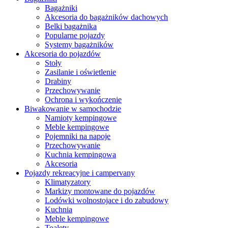
Bagażniki
Akcesoria do bagażników dachowych
Belki bagażnika
Popularne pojazdy
Systemy bagażników
Akcesoria do pojazdów
Stoły
Zasilanie i oświetlenie
Drabiny
Przechowywanie
Ochrona i wykończenie
Biwakowanie w samochodzie
Namioty kempingowe
Meble kempingowe
Pojemniki na napoje
Przechowywanie
Kuchnia kempingowa
Akcesoria
Pojazdy rekreacyjne i campervany
Klimatyzatory
Markizy montowane do pojazdów
Lodówki wolnostojace i do zabudowy
Kuchnia
Meble kempingowe
Toalety