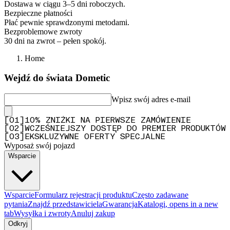
Dostawa w ciągu 3–5 dni roboczych.
Bezpieczne płatności
Płać pewnie sprawdzonymi metodami.
Bezproblemowe zwroty
30 dni na zwrot – pełen spokój.
Home
Wejdź do świata Dometic
Wpisz swój adres e-mail
[
0
1
]
10% ZNIŻKI NA PIERWSZE ZAMÓWIENIE
[
0
2
]
WCZEŚNIEJSZY DOSTĘP DO PREMIER PRODUKTÓW
[
0
3
]
EKSKLUZYWNE OFERTY SPECJALNE
Wyposaż swój pojazd
Wsparcie
Wsparcie
Formularz rejestracji produktu
Często zadawane
pytania
Znajdź przedstawiciela
Gwarancja
Katalogi
, opens in a new
tab
Wysyłka i zwroty
Anuluj zakup
Odkryj