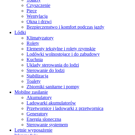
Czyszczenie
Piece
Wentylacja
Okna i drzwi
Bezpieczenstwo i komfort podczas jazdy
Lódki
Klimatyzatory
Rolety
Elementy tekstylne i rolety rzymskie
Lodówki wolnostojace i do zabudowy
Kuchnia
Uklady sterowania do lodzi
Sterowanie do lodzi
Stabilizacja
Toalety
Zbiorniki sanitarne i pompy
Mobilne zasilanie
Akumulatory
Ladowarki akumulatorów
Przetwornice i ladowarki z przetwornica
Generatory
Energia sloneczna
Sterowanie systemem
Letnie wyposażenie