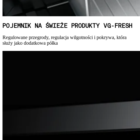
POJEMNIK NA ŚWIEŻE PRODUKTY VG-FRESH
Regulowane przegrody, regulacja wilgotności i pokrywa, która
służy jako dodatkowa półka