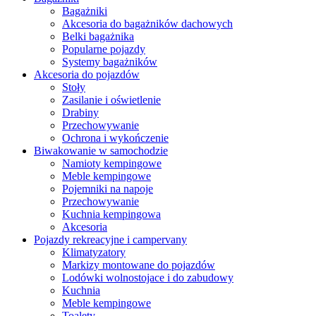
Bagażniki
Akcesoria do bagażników dachowych
Belki bagażnika
Popularne pojazdy
Systemy bagażników
Akcesoria do pojazdów
Stoły
Zasilanie i oświetlenie
Drabiny
Przechowywanie
Ochrona i wykończenie
Biwakowanie w samochodzie
Namioty kempingowe
Meble kempingowe
Pojemniki na napoje
Przechowywanie
Kuchnia kempingowa
Akcesoria
Pojazdy rekreacyjne i campervany
Klimatyzatory
Markizy montowane do pojazdów
Lodówki wolnostojace i do zabudowy
Kuchnia
Meble kempingowe
Toalety