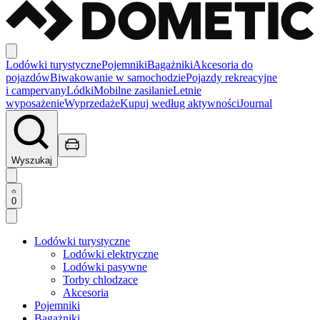
Lodówki turystyczne
Pojemniki
Bagażniki
Akcesoria do
pojazdów
Biwakowanie w samochodzie
Pojazdy rekreacyjne
i campervany
Lódki
Mobilne zasilanie
Letnie
wyposażenie
Wyprzedaże
Kupuj według aktywności
Journal
Wyszukaj
0
Lodówki turystyczne
Lodówki elektryczne
Lodówki pasywne
Torby chlodzace
Akcesoria
Pojemniki
Bagażniki