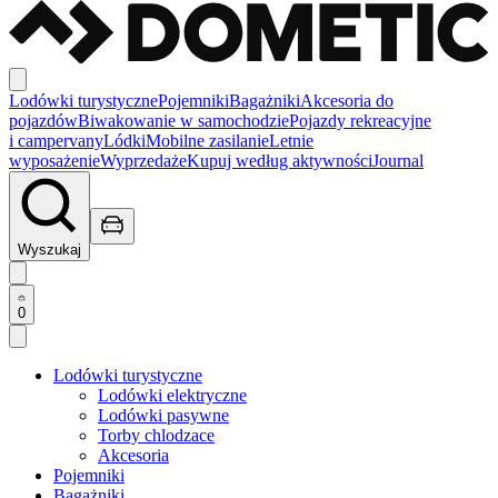
Lodówki turystyczne
Pojemniki
Bagażniki
Akcesoria do
pojazdów
Biwakowanie w samochodzie
Pojazdy rekreacyjne
i campervany
Lódki
Mobilne zasilanie
Letnie
wyposażenie
Wyprzedaże
Kupuj według aktywności
Journal
Wyszukaj
0
Lodówki turystyczne
Lodówki elektryczne
Lodówki pasywne
Torby chlodzace
Akcesoria
Pojemniki
Bagażniki