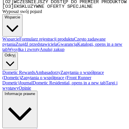
[
0
2
]
WCZEŚNIEJSZY DOSTĘP DO PREMIER PRODUKTÓW
[
0
3
]
EKSKLUZYWNE OFERTY SPECJALNE
Wyposaż swój pojazd
Wsparcie
Wsparcie
Formularz rejestracji produktu
Często zadawane
pytania
Znajdź przedstawiciela
Gwarancja
Katalogi
, opens in a new
tab
Wysyłka i zwroty
Anuluj zakup
Odkryj
Dometic Rewards
Ambasadorzy
Zapytania o współpracę
(Dometic)
Zapytania o współpracę (Front Runner
Dometic)
Journal
Dometic Residential
, opens in a new tab
Targi i
wystawy
Opinie
Informacje prawne