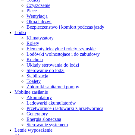
Czyszczenie
Piece
Wentylacja
Okna i drzwi
Bezpieczenstwo i komfort podczas jazdy
Lódki
Klimatyzatory
Rolety
Elementy tekstylne i rolety rzymskie
Lodówki wolnostojace i do zabudowy
Kuchnia
Uklady sterowania do lodzi
Sterowanie do lodzi
Stabilizacja
Toalety
Zbiorniki sanitarne i pompy
Mobilne zasilanie
Akumulatory
Ladowarki akumulatorów
Przetwornice i ladowarki z przetwornica
Generatory
Energia sloneczna
Sterowanie systemem
Letnie wyposażenie