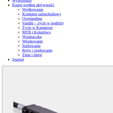
Wyprzedaże
Kupuj według aktywności
Wędkowanie
Kemping samochodowy
Overlanding
Vanlife – życie w podróży
Życie w Kamperze
MTB i Kolarstwo
Wspinaczka
Wiosłowanie
Surfowanie
Rejsy i żeglowanie
Zima i śnieg
Journal