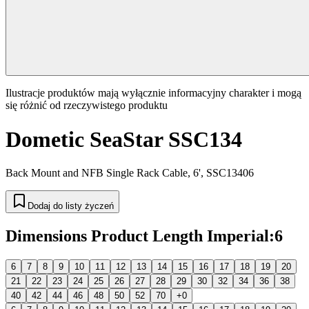
Ilustracje produktów mają wyłącznie informacyjny charakter i mogą
się różnić od rzeczywistego produktu
Dometic SeaStar SSC134
Back Mount and NFB Single Rack Cable, 6', SSC13406
Dodaj do listy życzeń
Dimensions Product Length Imperial
:
6
6
7
8
9
10
11
12
13
14
15
16
17
18
19
20
21
22
23
24
25
26
27
28
29
30
32
34
36
38
40
42
44
46
48
50
52
70
+0