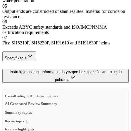
water penetration
05
Output ends are constructed of stainless steel material for corrosion
resistance
06
Exceeds ABYC safety standards and ISO/IMCI/NMMA
certification requirements
07
Fits: SH5210P, SH5230P, SH91610 and SH91630P helms
Specyfikacje
Instrukcje obsługi, informacje dotyczące bezpieczeństwa i pliki do
pobrania
Overall rating:
0.0 / 5 from 0 reviews.
AI Generated Review Summary
Summary topics
Review topics:
[].
Review highlights