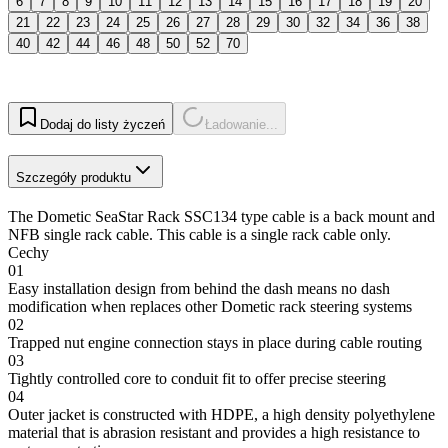
6
7
8
9
10
11
12
13
14
15
16
17
18
19
20
21
22
23
24
25
26
27
28
29
30
32
34
36
38
40
42
44
46
48
50
52
70
Dodaj do listy życzeń
Ładowanie...
Szczegóły produktu
The Dometic SeaStar Rack SSC134 type cable is a back mount and
NFB single rack cable. This cable is a single rack cable only.
Cechy
01
Easy installation design from behind the dash means no dash
modification when replaces other Dometic rack steering systems
02
Trapped nut engine connection stays in place during cable routing
03
Tightly controlled core to conduit fit to offer precise steering
04
Outer jacket is constructed with HDPE, a high density polyethylene
material that is abrasion resistant and provides a high resistance to