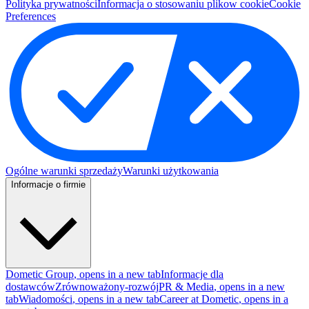
Polityka prywatności
Informacja o stosowaniu plikow cookie
Cookie
Preferences
Ogólne warunki sprzedaży
Warunki użytkowania
Informacje o firmie
Dometic Group
, opens in a new tab
Informacje dla
dostawców
Zrównoważony-rozwój
PR & Media
, opens in a new
tab
Wiadomości
, opens in a new tab
Career at Dometic
, opens in a