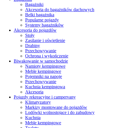
Bagażniki
Akcesoria do bagażników dachowych
Belki bagażnika
Popularne pojazdy
Systemy bagażników
Akcesoria do pojazdów
Stoły
Zasilanie i oświetlenie
Drabiny
Przechowywanie
Ochrona i wykończenie
Biwakowanie w samochodzie
Namioty kempingowe
Meble kempingowe
Pojemniki na napoje
Przechowywanie
Kuchnia kempingowa
Akcesoria
Pojazdy rekreacyjne i campervany
Klimatyzatory
Markizy montowane do pojazdów
Lodówki wolnostojace i do zabudowy
Kuchnia
Meble kempingowe
Toalety