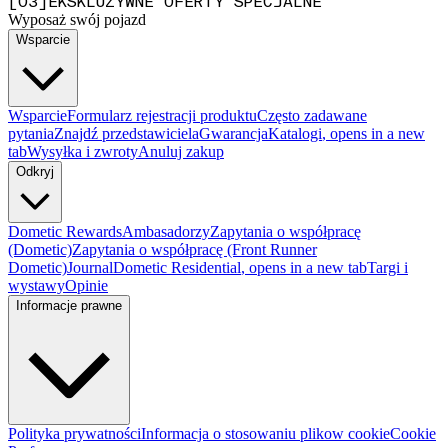
[
0
3
]
EKSKLUZYWNE OFERTY SPECJALNE
Wyposaż swój pojazd
Wsparcie
Wsparcie
Formularz rejestracji produktu
Często zadawane
pytania
Znajdź przedstawiciela
Gwarancja
Katalogi
, opens in a new
tab
Wysyłka i zwroty
Anuluj zakup
Odkryj
Dometic Rewards
Ambasadorzy
Zapytania o współpracę
(Dometic)
Zapytania o współpracę (Front Runner
Dometic)
Journal
Dometic Residential
, opens in a new tab
Targi i
wystawy
Opinie
Informacje prawne
Polityka prywatności
Informacja o stosowaniu plikow cookie
Cookie