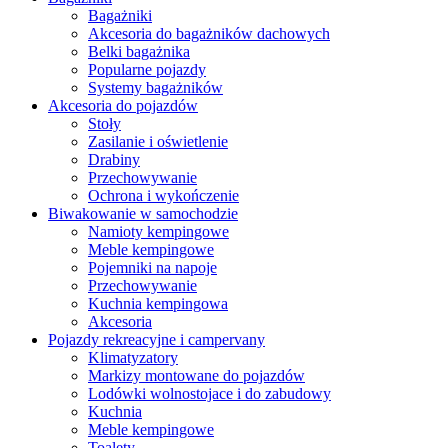
Bagażniki
Akcesoria do bagażników dachowych
Belki bagażnika
Popularne pojazdy
Systemy bagażników
Akcesoria do pojazdów
Stoły
Zasilanie i oświetlenie
Drabiny
Przechowywanie
Ochrona i wykończenie
Biwakowanie w samochodzie
Namioty kempingowe
Meble kempingowe
Pojemniki na napoje
Przechowywanie
Kuchnia kempingowa
Akcesoria
Pojazdy rekreacyjne i campervany
Klimatyzatory
Markizy montowane do pojazdów
Lodówki wolnostojace i do zabudowy
Kuchnia
Meble kempingowe
Toalety