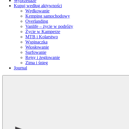
Wyprzedaże
Kupuj według aktywności
Wędkowanie
Kemping samochodowy
Overlanding
Vanlife – życie w podróży
Życie w Kamperze
MTB i Kolarstwo
Wspinaczka
Wiosłowanie
Surfowanie
Rejsy i żeglowanie
Zima i śnieg
Journal