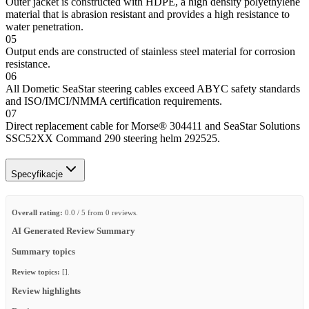
Outer jacket is constructed with HDPE, a high density polyethylene
material that is abrasion resistant and provides a high resistance to
water penetration.
05
Output ends are constructed of stainless steel material for corrosion
resistance.
06
All Dometic SeaStar steering cables exceed ABYC safety standards
and ISO/IMCI/NMMA certification requirements.
07
Direct replacement cable for Morse® 304411 and SeaStar Solutions
SSC52XX Command 290 steering helm 292525.
Specyfikacje
Overall rating:
0.0 / 5 from 0 reviews.
AI Generated Review Summary
Summary topics
Review topics:
[].
Review highlights