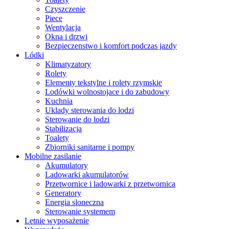
Czyszczenie
Piece
Wentylacja
Okna i drzwi
Bezpieczenstwo i komfort podczas jazdy
Lódki
Klimatyzatory
Rolety
Elementy tekstylne i rolety rzymskie
Lodówki wolnostojace i do zabudowy
Kuchnia
Uklady sterowania do lodzi
Sterowanie do lodzi
Stabilizacja
Toalety
Zbiorniki sanitarne i pompy
Mobilne zasilanie
Akumulatory
Ladowarki akumulatorów
Przetwornice i ladowarki z przetwornica
Generatory
Energia sloneczna
Sterowanie systemem
Letnie wyposażenie