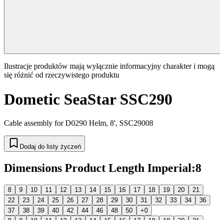
Ilustracje produktów mają wyłącznie informacyjny charakter i mogą
się różnić od rzeczywistego produktu
Dometic SeaStar SSC290
Cable assembly for D0290 Helm, 8', SSC29008
Dodaj do listy życzeń
Dimensions Product Length Imperial
:
8
8
9
10
11
12
13
14
15
16
17
18
19
20
21
22
23
24
25
26
27
28
29
30
31
32
33
34
36
37
38
39
40
42
44
46
48
50
+0