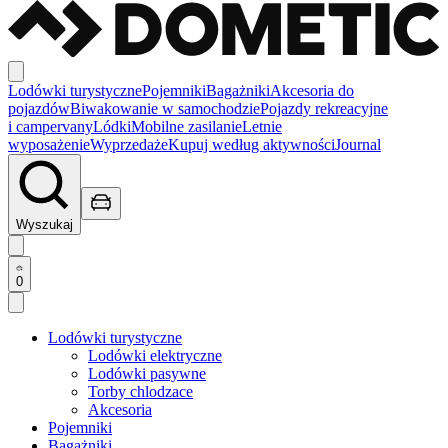
Lodówki turystyczne
Pojemniki
Bagażniki
Akcesoria do
pojazdów
Biwakowanie w samochodzie
Pojazdy rekreacyjne
i campervany
Lódki
Mobilne zasilanie
Letnie
wyposażenie
Wyprzedaże
Kupuj według aktywności
Journal
Wyszukaj
0
Lodówki turystyczne
Lodówki elektryczne
Lodówki pasywne
Torby chlodzace
Akcesoria
Pojemniki
Bagażniki