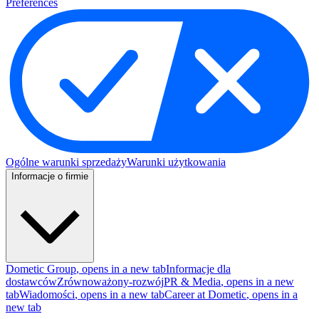
Preferences
Ogólne warunki sprzedaży
Warunki użytkowania
Informacje o firmie
Dometic Group
, opens in a new tab
Informacje dla
dostawców
Zrównoważony-rozwój
PR & Media
, opens in a new
tab
Wiadomości
, opens in a new tab
Career at Dometic
, opens in a
new tab