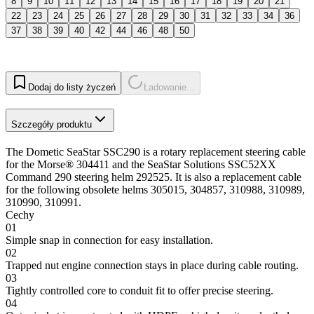
8
9
10
11
12
13
14
15
16
17
18
19
20
21
22
23
24
25
26
27
28
29
30
31
32
33
34
36
37
38
39
40
42
44
46
48
50
Dodaj do listy życzeń
Ładowanie...
Szczegóły produktu
The Dometic SeaStar SSC290 is a rotary replacement steering cable
for the Morse® 304411 and the SeaStar Solutions SSC52XX
Command 290 steering helm 292525. It is also a replacement cable
for the following obsolete helms 305015, 304857, 310988, 310989,
310990, 310991.
Cechy
01
Simple snap in connection for easy installation.
02
Trapped nut engine connection stays in place during cable routing.
03
Tightly controlled core to conduit fit to offer precise steering.
04