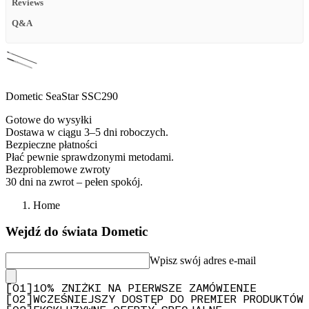
Reviews
Q&A
Dometic SeaStar SSC290
Gotowe do wysyłki
Dostawa w ciągu 3–5 dni roboczych.
Bezpieczne płatności
Płać pewnie sprawdzonymi metodami.
Bezproblemowe zwroty
30 dni na zwrot – pełen spokój.
Home
Wejdź do świata Dometic
Wpisz swój adres e-mail
[
0
1
]
10% ZNIŻKI NA PIERWSZE ZAMÓWIENIE
[
0
2
]
WCZEŚNIEJSZY DOSTĘP DO PREMIER PRODUKTÓW