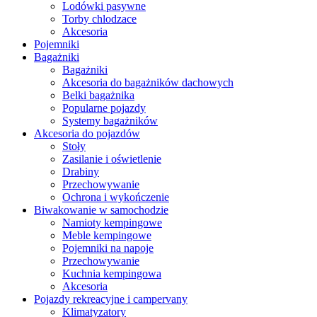
Lodówki pasywne
Torby chlodzace
Akcesoria
Pojemniki
Bagażniki
Bagażniki
Akcesoria do bagażników dachowych
Belki bagażnika
Popularne pojazdy
Systemy bagażników
Akcesoria do pojazdów
Stoły
Zasilanie i oświetlenie
Drabiny
Przechowywanie
Ochrona i wykończenie
Biwakowanie w samochodzie
Namioty kempingowe
Meble kempingowe
Pojemniki na napoje
Przechowywanie
Kuchnia kempingowa
Akcesoria
Pojazdy rekreacyjne i campervany
Klimatyzatory