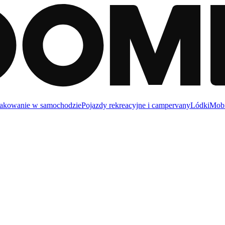
akowanie w samochodzie
Pojazdy rekreacyjne i campervany
Lódki
Mobi