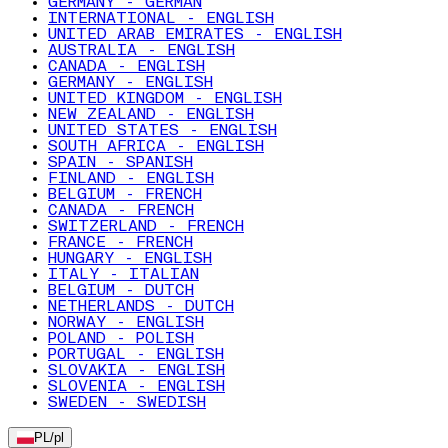
GERMANY - GERMAN
INTERNATIONAL - ENGLISH
UNITED ARAB EMIRATES - ENGLISH
AUSTRALIA - ENGLISH
CANADA - ENGLISH
GERMANY - ENGLISH
UNITED KINGDOM - ENGLISH
NEW ZEALAND - ENGLISH
UNITED STATES - ENGLISH
SOUTH AFRICA - ENGLISH
SPAIN - SPANISH
FINLAND - ENGLISH
BELGIUM - FRENCH
CANADA - FRENCH
SWITZERLAND - FRENCH
FRANCE - FRENCH
HUNGARY - ENGLISH
ITALY - ITALIAN
BELGIUM - DUTCH
NETHERLANDS - DUTCH
NORWAY - ENGLISH
POLAND - POLISH
PORTUGAL - ENGLISH
SLOVAKIA - ENGLISH
SLOVENIA - ENGLISH
SWEDEN - SWEDISH
PL
/
pl