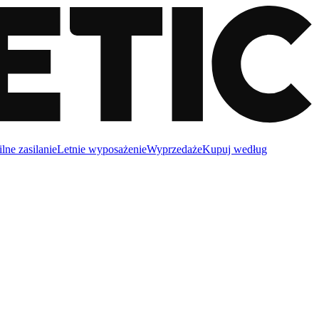
lne zasilanie
Letnie wyposażenie
Wyprzedaże
Kupuj według