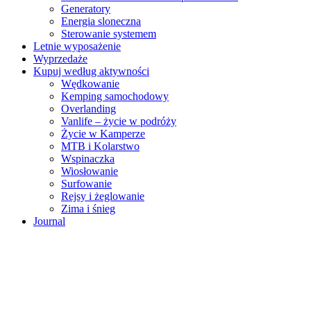
Generatory
Energia sloneczna
Sterowanie systemem
Letnie wyposażenie
Wyprzedaże
Kupuj według aktywności
Wędkowanie
Kemping samochodowy
Overlanding
Vanlife – życie w podróży
Życie w Kamperze
MTB i Kolarstwo
Wspinaczka
Wiosłowanie
Surfowanie
Rejsy i żeglowanie
Zima i śnieg
Journal