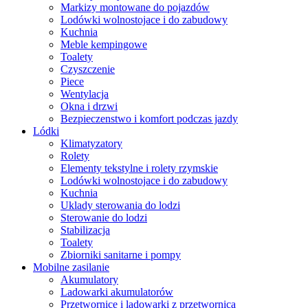
Markizy montowane do pojazdów
Lodówki wolnostojace i do zabudowy
Kuchnia
Meble kempingowe
Toalety
Czyszczenie
Piece
Wentylacja
Okna i drzwi
Bezpieczenstwo i komfort podczas jazdy
Lódki
Klimatyzatory
Rolety
Elementy tekstylne i rolety rzymskie
Lodówki wolnostojace i do zabudowy
Kuchnia
Uklady sterowania do lodzi
Sterowanie do lodzi
Stabilizacja
Toalety
Zbiorniki sanitarne i pompy
Mobilne zasilanie
Akumulatory
Ladowarki akumulatorów
Przetwornice i ladowarki z przetwornica