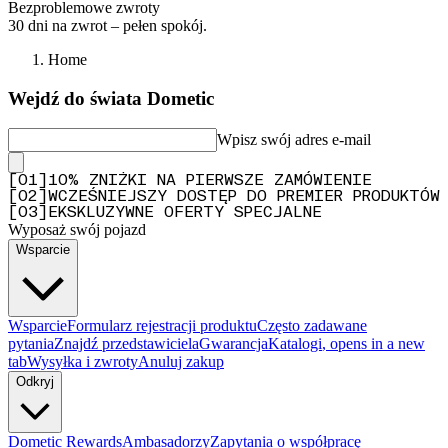
Bezproblemowe zwroty
30 dni na zwrot – pełen spokój.
Home
Wejdź do świata Dometic
Wpisz swój adres e-mail
[
0
1
]
10% ZNIŻKI NA PIERWSZE ZAMÓWIENIE
[
0
2
]
WCZEŚNIEJSZY DOSTĘP DO PREMIER PRODUKTÓW
[
0
3
]
EKSKLUZYWNE OFERTY SPECJALNE
Wyposaż swój pojazd
Wsparcie
Wsparcie
Formularz rejestracji produktu
Często zadawane
pytania
Znajdź przedstawiciela
Gwarancja
Katalogi
, opens in a new
tab
Wysyłka i zwroty
Anuluj zakup
Odkryj
Dometic Rewards
Ambasadorzy
Zapytania o współpracę