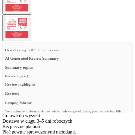
Overall rating:
5.0 / 5 from 1 reviews.
AI Generated Review Summary
Summary topics
Review topics:
[].
Review highlights
Reviews
Camping Zubehör
"Sehr schnelle Lieferung, Artikel wie ich mir vorgestellt habe, passt wunderbar. Mit
Gotowe do wysyłki
Sicherheit nicht die letzte Bestellung"
Dostawa w ciągu 3–5 dni roboczych.
—
W. P.
(
5/5
)
Bezpieczne płatności
Płać pewnie sprawdzonymi metodami.
Q&A