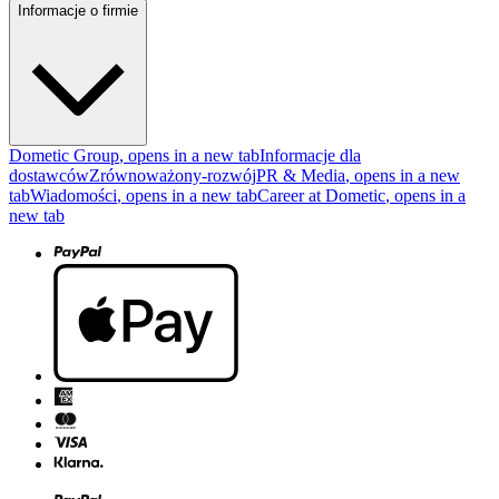
Informacje o firmie
Dometic Group
, opens in a new tab
Informacje dla
dostawców
Zrównoważony-rozwój
PR & Media
, opens in a new
tab
Wiadomości
, opens in a new tab
Career at Dometic
, opens in a
new tab