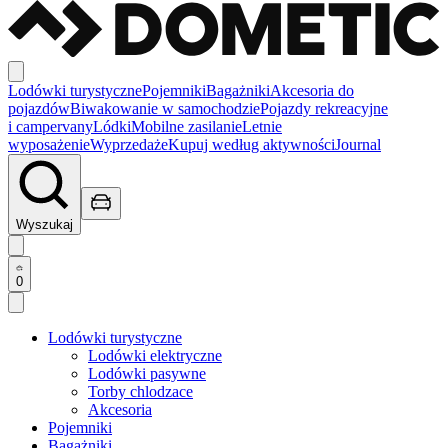
Lodówki turystyczne
Pojemniki
Bagażniki
Akcesoria do
pojazdów
Biwakowanie w samochodzie
Pojazdy rekreacyjne
i campervany
Lódki
Mobilne zasilanie
Letnie
wyposażenie
Wyprzedaże
Kupuj według aktywności
Journal
Wyszukaj
0
Lodówki turystyczne
Lodówki elektryczne
Lodówki pasywne
Torby chlodzace
Akcesoria
Pojemniki
Bagażniki