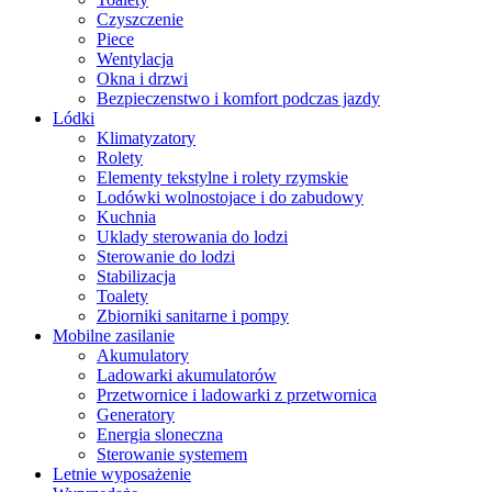
Czyszczenie
Piece
Wentylacja
Okna i drzwi
Bezpieczenstwo i komfort podczas jazdy
Lódki
Klimatyzatory
Rolety
Elementy tekstylne i rolety rzymskie
Lodówki wolnostojace i do zabudowy
Kuchnia
Uklady sterowania do lodzi
Sterowanie do lodzi
Stabilizacja
Toalety
Zbiorniki sanitarne i pompy
Mobilne zasilanie
Akumulatory
Ladowarki akumulatorów
Przetwornice i ladowarki z przetwornica
Generatory
Energia sloneczna
Sterowanie systemem
Letnie wyposażenie