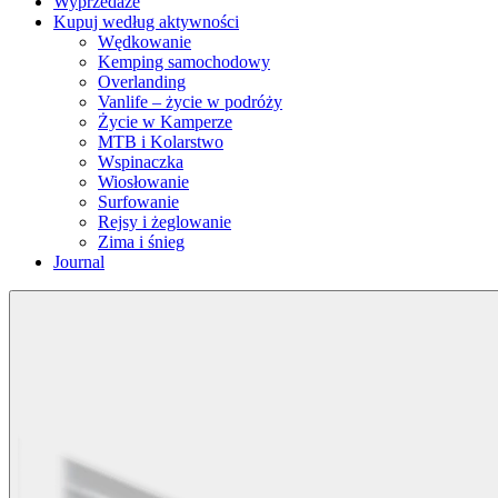
Wyprzedaże
Kupuj według aktywności
Wędkowanie
Kemping samochodowy
Overlanding
Vanlife – życie w podróży
Życie w Kamperze
MTB i Kolarstwo
Wspinaczka
Wiosłowanie
Surfowanie
Rejsy i żeglowanie
Zima i śnieg
Journal