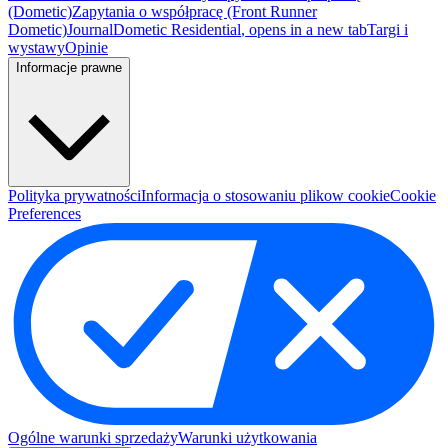
(Dometic)
Zapytania o współpracę (Front Runner
Dometic)
Journal
Dometic Residential
, opens in a new tab
Targi i
wystawy
Opinie
Informacje prawne
Polityka prywatności
Informacja o stosowaniu plikow cookie
Cookie
Preferences
Ogólne warunki sprzedaży
Warunki użytkowania