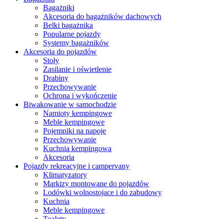
Bagażniki
Akcesoria do bagażników dachowych
Belki bagażnika
Popularne pojazdy
Systemy bagażników
Akcesoria do pojazdów
Stoły
Zasilanie i oświetlenie
Drabiny
Przechowywanie
Ochrona i wykończenie
Biwakowanie w samochodzie
Namioty kempingowe
Meble kempingowe
Pojemniki na napoje
Przechowywanie
Kuchnia kempingowa
Akcesoria
Pojazdy rekreacyjne i campervany
Klimatyzatory
Markizy montowane do pojazdów
Lodówki wolnostojace i do zabudowy
Kuchnia
Meble kempingowe
Toalety