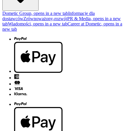
Dometic Group
, opens in a new tab
Informacje dla
dostawców
Zrównoważony-rozwój
PR & Media
, opens in a new
tab
Wiadomości
, opens in a new tab
Career at Dometic
, opens in a
new tab