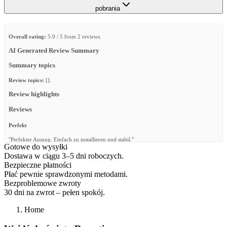
pobrania
Overall rating:
5.0 / 5 from 2 reviews.
AI Generated Review Summary
Summary topics
Review topics:
[].
Review highlights
Reviews
Perfekt
"Perfekter Auszug. Einfach zu installieren und stabil."
Gotowe do wysyłki
—
Andre M.
(
5/5
)
Dostawa w ciągu 3–5 dni roboczych.
Bezpieczne płatności
Great product. Does its job
Płać pewnie sprawdzonymi metodami.
"Great product. Does its job and works well. Highly recommend."
Bezproblemowe zwroty
30 dni na zwrot – pełen spokój.
—
Cory M.
(
5/5
)
Q&A
Home