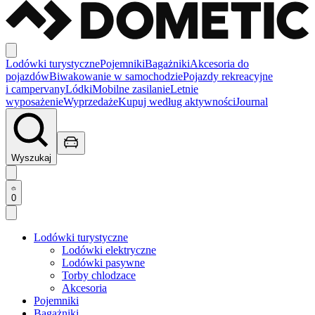
Lodówki turystyczne
Pojemniki
Bagażniki
Akcesoria do
pojazdów
Biwakowanie w samochodzie
Pojazdy rekreacyjne
i campervany
Lódki
Mobilne zasilanie
Letnie
wyposażenie
Wyprzedaże
Kupuj według aktywności
Journal
Wyszukaj
0
Lodówki turystyczne
Lodówki elektryczne
Lodówki pasywne
Torby chlodzace
Akcesoria
Pojemniki
Bagażniki