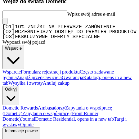
Wejdź do świata Dometic
Wpisz swój adres e-mail
[
0
1
]
10% ZNIŻKI NA PIERWSZE ZAMÓWIENIE
[
0
2
]
WCZEŚNIEJSZY DOSTĘP DO PREMIER PRODUKTÓW
[
0
3
]
EKSKLUZYWNE OFERTY SPECJALNE
Wyposaż swój pojazd
Wsparcie
Wsparcie
Formularz rejestracji produktu
Często zadawane
pytania
Znajdź przedstawiciela
Gwarancja
Katalogi
, opens in a new
tab
Wysyłka i zwroty
Anuluj zakup
Odkryj
Dometic Rewards
Ambasadorzy
Zapytania o współpracę
(Dometic)
Zapytania o współpracę (Front Runner
Dometic)
Journal
Dometic Residential
, opens in a new tab
Targi i
wystawy
Opinie
Informacje prawne