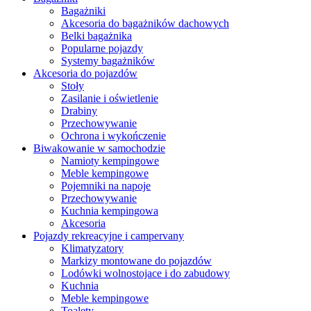
Bagażniki
Akcesoria do bagażników dachowych
Belki bagażnika
Popularne pojazdy
Systemy bagażników
Akcesoria do pojazdów
Stoły
Zasilanie i oświetlenie
Drabiny
Przechowywanie
Ochrona i wykończenie
Biwakowanie w samochodzie
Namioty kempingowe
Meble kempingowe
Pojemniki na napoje
Przechowywanie
Kuchnia kempingowa
Akcesoria
Pojazdy rekreacyjne i campervany
Klimatyzatory
Markizy montowane do pojazdów
Lodówki wolnostojace i do zabudowy
Kuchnia
Meble kempingowe
Toalety