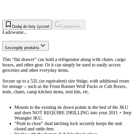
Dodaj do listy życzeń
Ładowanie...
Ładowanie...
Szczegóły produktu
This “flat drawer” can hold a refrigerator along with chairs, cargo
boxes, and other gear. Or it can simply be used to easily access
groceries and other everyday items.
Secure up to a 52L (or equivalent) size fridge, with additional room
for storage -- such as the Front Runner Wolf Packs or Cub Boxes,
tents, chairs, camp kitchen items, tool kits, etc.
Mounts to the existing tie down points in the bed of the JKU
and does NOT REQUIRE DRILLING into your 2011 + Jeep
Wrangler JKU.
“Push to close” dual latching lock securely keeps the unit
closed and rattle-free.