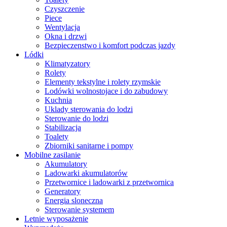
Czyszczenie
Piece
Wentylacja
Okna i drzwi
Bezpieczenstwo i komfort podczas jazdy
Lódki
Klimatyzatory
Rolety
Elementy tekstylne i rolety rzymskie
Lodówki wolnostojace i do zabudowy
Kuchnia
Uklady sterowania do lodzi
Sterowanie do lodzi
Stabilizacja
Toalety
Zbiorniki sanitarne i pompy
Mobilne zasilanie
Akumulatory
Ladowarki akumulatorów
Przetwornice i ladowarki z przetwornica
Generatory
Energia sloneczna
Sterowanie systemem
Letnie wyposażenie