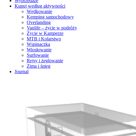
Wyprzedaże
Kupuj według aktywności
Wędkowanie
Kemping samochodowy
Overlanding
Vanlife – życie w podróży
Życie w Kamperze
MTB i Kolarstwo
Wspinaczka
Wiosłowanie
Surfowanie
Rejsy i żeglowanie
Zima i śnieg
Journal