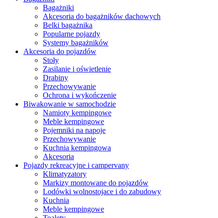
Bagażniki
Akcesoria do bagażników dachowych
Belki bagażnika
Popularne pojazdy
Systemy bagażników
Akcesoria do pojazdów
Stoły
Zasilanie i oświetlenie
Drabiny
Przechowywanie
Ochrona i wykończenie
Biwakowanie w samochodzie
Namioty kempingowe
Meble kempingowe
Pojemniki na napoje
Przechowywanie
Kuchnia kempingowa
Akcesoria
Pojazdy rekreacyjne i campervany
Klimatyzatory
Markizy montowane do pojazdów
Lodówki wolnostojace i do zabudowy
Kuchnia
Meble kempingowe
Toalety