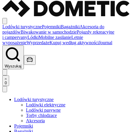
Lodówki turystyczne
Pojemniki
Bagażniki
Akcesoria do
pojazdów
Biwakowanie w samochodzie
Pojazdy rekreacyjne
i campervany
Lódki
Mobilne zasilanie
Letnie
wyposażenie
Wyprzedaże
Kupuj według aktywności
Journal
Wyszukaj
0
Lodówki turystyczne
Lodówki elektryczne
Lodówki pasywne
Torby chlodzace
Akcesoria
Pojemniki
Bagażniki