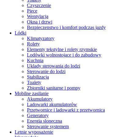
Czyszczenie
Piece
Wentylacja
Okna i drzwi
Bezpieczenstwo i komfort podczas jazdy
Lódki
Klimatyzatory
Rolety
Elementy tekstylne i rolety rzymskie
Lodówki wolnostojace i do zabudowy
Kuchnia
Uklady sterowania do lodzi
Sterowanie do lodzi
Stabilizacja
Toalety
Zbiorniki sanitarne i pompy
Mobilne zasilanie
Akumulatory
Ladowarki akumulatorów
Przetwornice i ladowarki z przetwornica
Generatory
Energia sloneczna
Sterowanie systemem
Letnie wyposażenie