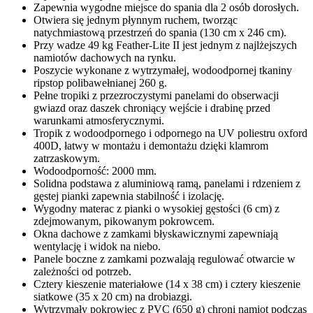
Zapewnia wygodne miejsce do spania dla 2 osób dorosłych.
Otwiera się jednym płynnym ruchem, tworząc
natychmiastową przestrzeń do spania (130 cm x 246 cm).
Przy wadze 49 kg Feather-Lite II jest jednym z najlżejszych
namiotów dachowych na rynku.
Poszycie wykonane z wytrzymałej, wodoodpornej tkaniny
ripstop polibawełnianej 260 g.
Pełne tropiki z przezroczystymi panelami do obserwacji
gwiazd oraz daszek chroniący wejście i drabinę przed
warunkami atmosferycznymi.
Tropik z wodoodpornego i odpornego na UV poliestru oxford
400D, łatwy w montażu i demontażu dzięki klamrom
zatrzaskowym.
Wodoodporność: 2000 mm.
Solidna podstawa z aluminiową ramą, panelami i rdzeniem z
gęstej pianki zapewnia stabilność i izolację.
Wygodny materac z pianki o wysokiej gęstości (6 cm) z
zdejmowanym, pikowanym pokrowcem.
Okna dachowe z zamkami błyskawicznymi zapewniają
wentylację i widok na niebo.
Panele boczne z zamkami pozwalają regulować otwarcie w
zależności od potrzeb.
Cztery kieszenie materiałowe (14 x 38 cm) i cztery kieszenie
siatkowe (35 x 20 cm) na drobiazgi.
Wytrzymały pokrowiec z PVC (650 g) chroni namiot podczas