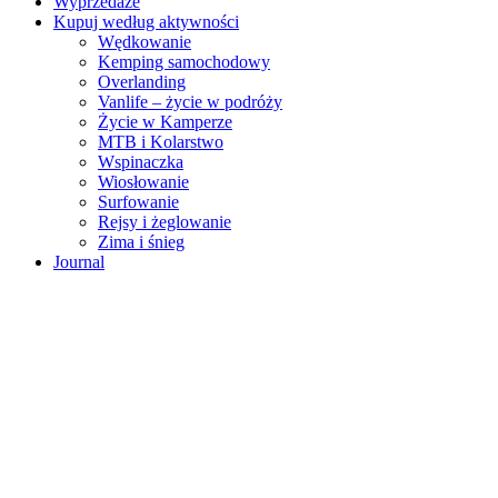
Wyprzedaże
Kupuj według aktywności
Wędkowanie
Kemping samochodowy
Overlanding
Vanlife – życie w podróży
Życie w Kamperze
MTB i Kolarstwo
Wspinaczka
Wiosłowanie
Surfowanie
Rejsy i żeglowanie
Zima i śnieg
Journal