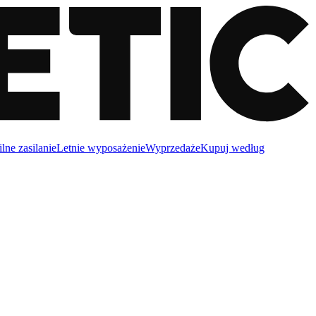
lne zasilanie
Letnie wyposażenie
Wyprzedaże
Kupuj według