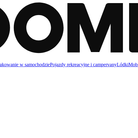
akowanie w samochodzie
Pojazdy rekreacyjne i campervany
Lódki
Mobi