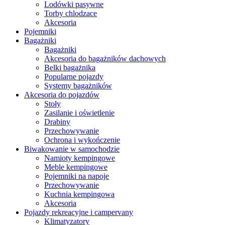
Lodówki pasywne
Torby chlodzace
Akcesoria
Pojemniki
Bagażniki
Bagażniki
Akcesoria do bagażników dachowych
Belki bagażnika
Popularne pojazdy
Systemy bagażników
Akcesoria do pojazdów
Stoły
Zasilanie i oświetlenie
Drabiny
Przechowywanie
Ochrona i wykończenie
Biwakowanie w samochodzie
Namioty kempingowe
Meble kempingowe
Pojemniki na napoje
Przechowywanie
Kuchnia kempingowa
Akcesoria
Pojazdy rekreacyjne i campervany
Klimatyzatory