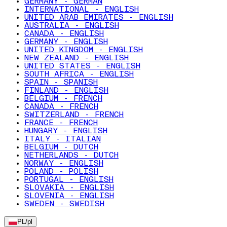
GERMANY - GERMAN
INTERNATIONAL - ENGLISH
UNITED ARAB EMIRATES - ENGLISH
AUSTRALIA - ENGLISH
CANADA - ENGLISH
GERMANY - ENGLISH
UNITED KINGDOM - ENGLISH
NEW ZEALAND - ENGLISH
UNITED STATES - ENGLISH
SOUTH AFRICA - ENGLISH
SPAIN - SPANISH
FINLAND - ENGLISH
BELGIUM - FRENCH
CANADA - FRENCH
SWITZERLAND - FRENCH
FRANCE - FRENCH
HUNGARY - ENGLISH
ITALY - ITALIAN
BELGIUM - DUTCH
NETHERLANDS - DUTCH
NORWAY - ENGLISH
POLAND - POLISH
PORTUGAL - ENGLISH
SLOVAKIA - ENGLISH
SLOVENIA - ENGLISH
SWEDEN - SWEDISH
PL
/
pl