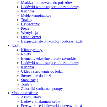
Markizy montowane do pojazdów
Lodówki wolnostojace i do zabudowy
Kuchnia
Meble kempingowe
Toalety
Czyszczenie
Piece
Wentylacja
Okna i drzwi
Bezpieczenstwo i komfort podczas jazdy
Lódki
Klimatyzatory
Rolety
Elementy tekstylne i rolety rzymskie
Lodówki wolnostojace i do zabudowy
Kuchnia
Uklady sterowania do lodzi
Sterowanie do lodzi
Stabilizacja
Toalety
Zbiorniki sanitarne i pompy
Mobilne zasilanie
Akumulatory
Ladowarki akumulatorów
Przetwornice i ladowarki z przetwornica