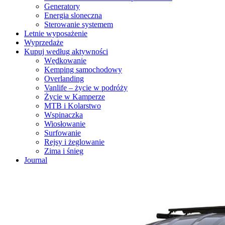
Generatory
Energia sloneczna
Sterowanie systemem
Letnie wyposażenie
Wyprzedaże
Kupuj według aktywności
Wędkowanie
Kemping samochodowy
Overlanding
Vanlife – życie w podróży
Życie w Kamperze
MTB i Kolarstwo
Wspinaczka
Wiosłowanie
Surfowanie
Rejsy i żeglowanie
Zima i śnieg
Journal