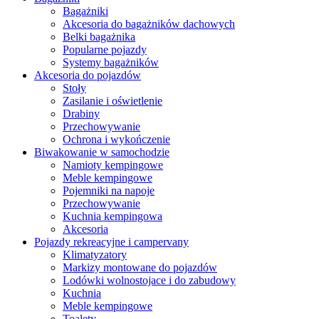
Bagażniki
Akcesoria do bagażników dachowych
Belki bagażnika
Popularne pojazdy
Systemy bagażników
Akcesoria do pojazdów
Stoły
Zasilanie i oświetlenie
Drabiny
Przechowywanie
Ochrona i wykończenie
Biwakowanie w samochodzie
Namioty kempingowe
Meble kempingowe
Pojemniki na napoje
Przechowywanie
Kuchnia kempingowa
Akcesoria
Pojazdy rekreacyjne i campervany
Klimatyzatory
Markizy montowane do pojazdów
Lodówki wolnostojace i do zabudowy
Kuchnia
Meble kempingowe
Toalety