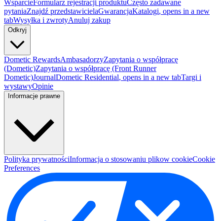
Wsparcie
Formularz rejestracji produktu
Często zadawane
pytania
Znajdź przedstawiciela
Gwarancja
Katalogi
, opens in a new
tab
Wysyłka i zwroty
Anuluj zakup
Odkryj
Dometic Rewards
Ambasadorzy
Zapytania o współpracę
(Dometic)
Zapytania o współpracę (Front Runner
Dometic)
Journal
Dometic Residential
, opens in a new tab
Targi i
wystawy
Opinie
Informacje prawne
Polityka prywatności
Informacja o stosowaniu plikow cookie
Cookie
Preferences