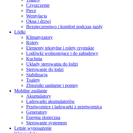
Czyszczenie
Piece
Wentylacja
Okna i drzwi
Bezpieczenstwo i komfort podczas jazdy
Lódki
Klimatyzatory
Rolety
Elementy tekstylne i rolety rzymskie
Lodówki wolnostojace i do zabudowy
Kuchnia
Uklady sterowania do lodzi
Sterowanie do lodzi
Stabilizacja
Toalety
Zbiorniki sanitarne i pompy
Mobilne zasilanie
Akumulatory
Ladowarki akumulatorów
Przetwornice i ladowarki z przetwornica
Generatory
Energia sloneczna
Sterowanie systemem
Letnie wyposażenie