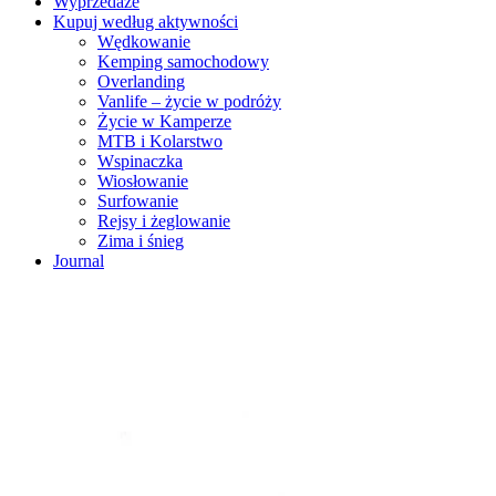
Wyprzedaże
Kupuj według aktywności
Wędkowanie
Kemping samochodowy
Overlanding
Vanlife – życie w podróży
Życie w Kamperze
MTB i Kolarstwo
Wspinaczka
Wiosłowanie
Surfowanie
Rejsy i żeglowanie
Zima i śnieg
Journal