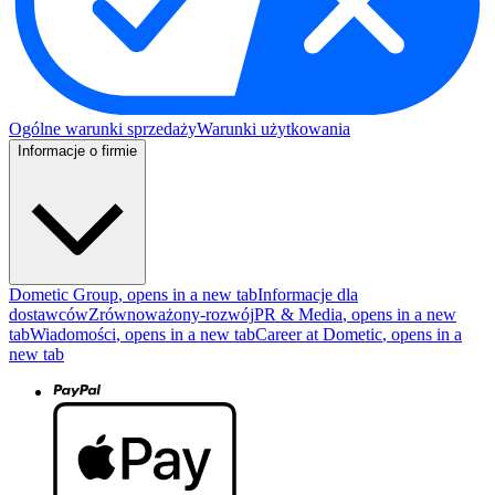
Ogólne warunki sprzedaży
Warunki użytkowania
Informacje o firmie
Dometic Group
, opens in a new tab
Informacje dla
dostawców
Zrównoważony-rozwój
PR & Media
, opens in a new
tab
Wiadomości
, opens in a new tab
Career at Dometic
, opens in a
new tab