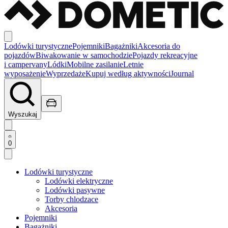
Lodówki turystyczne
Pojemniki
Bagażniki
Akcesoria do
pojazdów
Biwakowanie w samochodzie
Pojazdy rekreacyjne
i campervany
Lódki
Mobilne zasilanie
Letnie
wyposażenie
Wyprzedaże
Kupuj według aktywności
Journal
Wyszukaj
0
Lodówki turystyczne
Lodówki elektryczne
Lodówki pasywne
Torby chlodzace
Akcesoria
Pojemniki
Bagażniki