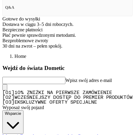
Q&A
Gotowe do wysyłki
Dostawa w ciągu 3–5 dni roboczych.
Bezpieczne płatności
Płać pewnie sprawdzonymi metodami.
Bezproblemowe zwroty
30 dni na zwrot – pełen spokój.
Home
Wejdź do świata Dometic
Wpisz swój adres e-mail
[
0
1
]
10% ZNIŻKI NA PIERWSZE ZAMÓWIENIE
[
0
2
]
WCZEŚNIEJSZY DOSTĘP DO PREMIER PRODUKTÓW
[
0
3
]
EKSKLUZYWNE OFERTY SPECJALNE
Wyposaż swój pojazd
Wsparcie