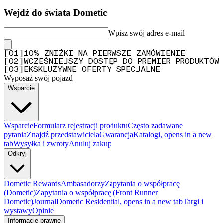
Wejdź do świata Dometic
Wpisz swój adres e-mail
[
0
1
]
10% ZNIŻKI NA PIERWSZE ZAMÓWIENIE
[
0
2
]
WCZEŚNIEJSZY DOSTĘP DO PREMIER PRODUKTÓW
[
0
3
]
EKSKLUZYWNE OFERTY SPECJALNE
Wyposaż swój pojazd
Wsparcie
Wsparcie
Formularz rejestracji produktu
Często zadawane
pytania
Znajdź przedstawiciela
Gwarancja
Katalogi
, opens in a new
tab
Wysyłka i zwroty
Anuluj zakup
Odkryj
Dometic Rewards
Ambasadorzy
Zapytania o współpracę
(Dometic)
Zapytania o współpracę (Front Runner
Dometic)
Journal
Dometic Residential
, opens in a new tab
Targi i
wystawy
Opinie
Informacje prawne