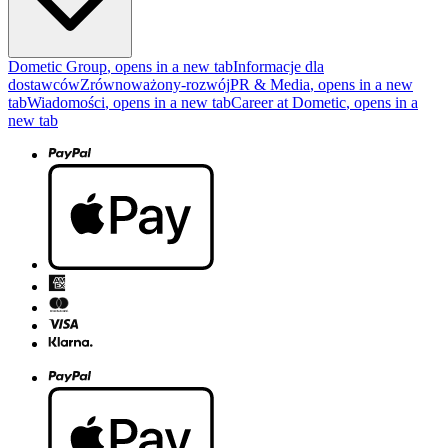
Dometic Group
, opens in a new tab
Informacje dla
dostawców
Zrównoważony-rozwój
PR & Media
, opens in a new
tab
Wiadomości
, opens in a new tab
Career at Dometic
, opens in a
new tab