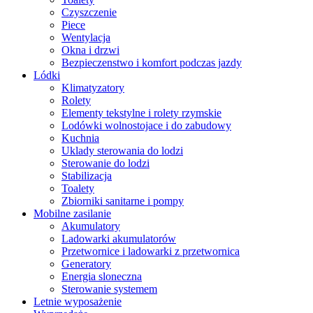
Czyszczenie
Piece
Wentylacja
Okna i drzwi
Bezpieczenstwo i komfort podczas jazdy
Lódki
Klimatyzatory
Rolety
Elementy tekstylne i rolety rzymskie
Lodówki wolnostojace i do zabudowy
Kuchnia
Uklady sterowania do lodzi
Sterowanie do lodzi
Stabilizacja
Toalety
Zbiorniki sanitarne i pompy
Mobilne zasilanie
Akumulatory
Ladowarki akumulatorów
Przetwornice i ladowarki z przetwornica
Generatory
Energia sloneczna
Sterowanie systemem
Letnie wyposażenie