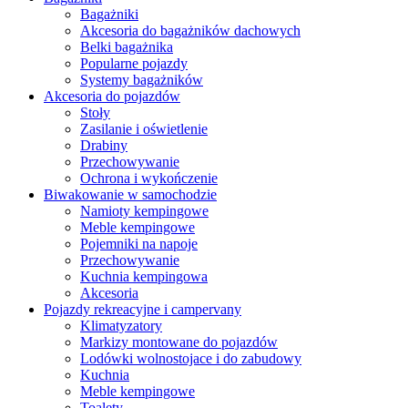
Bagażniki
Akcesoria do bagażników dachowych
Belki bagażnika
Popularne pojazdy
Systemy bagażników
Akcesoria do pojazdów
Stoły
Zasilanie i oświetlenie
Drabiny
Przechowywanie
Ochrona i wykończenie
Biwakowanie w samochodzie
Namioty kempingowe
Meble kempingowe
Pojemniki na napoje
Przechowywanie
Kuchnia kempingowa
Akcesoria
Pojazdy rekreacyjne i campervany
Klimatyzatory
Markizy montowane do pojazdów
Lodówki wolnostojace i do zabudowy
Kuchnia
Meble kempingowe
Toalety