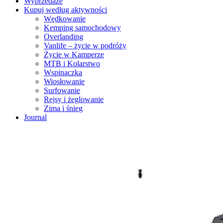
Wyprzedaże
Kupuj według aktywności
Wędkowanie
Kemping samochodowy
Overlanding
Vanlife – życie w podróży
Życie w Kamperze
MTB i Kolarstwo
Wspinaczka
Wiosłowanie
Surfowanie
Rejsy i żeglowanie
Zima i śnieg
Journal