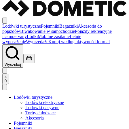
Lodówki turystyczne
Pojemniki
Bagażniki
Akcesoria do
pojazdów
Biwakowanie w samochodzie
Pojazdy rekreacyjne
i campervany
Lódki
Mobilne zasilanie
Letnie
wyposażenie
Wyprzedaże
Kupuj według aktywności
Journal
Wyszukaj
0
Lodówki turystyczne
Lodówki elektryczne
Lodówki pasywne
Torby chlodzace
Akcesoria
Pojemniki
Bagażniki