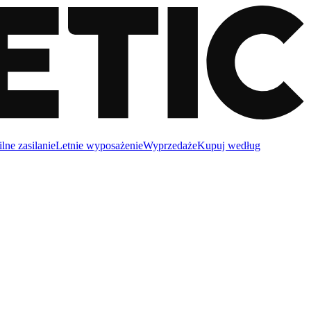
lne zasilanie
Letnie wyposażenie
Wyprzedaże
Kupuj według