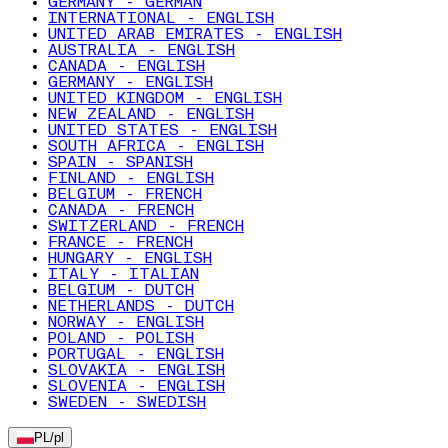
GERMANY - GERMAN
INTERNATIONAL - ENGLISH
UNITED ARAB EMIRATES - ENGLISH
AUSTRALIA - ENGLISH
CANADA - ENGLISH
GERMANY - ENGLISH
UNITED KINGDOM - ENGLISH
NEW ZEALAND - ENGLISH
UNITED STATES - ENGLISH
SOUTH AFRICA - ENGLISH
SPAIN - SPANISH
FINLAND - ENGLISH
BELGIUM - FRENCH
CANADA - FRENCH
SWITZERLAND - FRENCH
FRANCE - FRENCH
HUNGARY - ENGLISH
ITALY - ITALIAN
BELGIUM - DUTCH
NETHERLANDS - DUTCH
NORWAY - ENGLISH
POLAND - POLISH
PORTUGAL - ENGLISH
SLOVAKIA - ENGLISH
SLOVENIA - ENGLISH
SWEDEN - SWEDISH
PL
/
pl