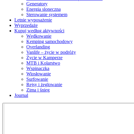
Generatory
Energia sloneczna
Sterowanie systemem
Letnie wyposażenie
Wyprzedaże
Kupuj według aktywności
Wędkowanie
Kemping samochodowy
Overlanding
Vanlife – życie w podróży
Życie w Kamperze
MTB i Kolarstwo
Wspinaczka
Wiosłowanie
Surfowanie
Rejsy i żeglowanie
Zima i śnieg
Journal