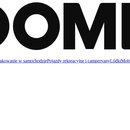
akowanie w samochodzie
Pojazdy rekreacyjne i campervany
Lódki
Mobi