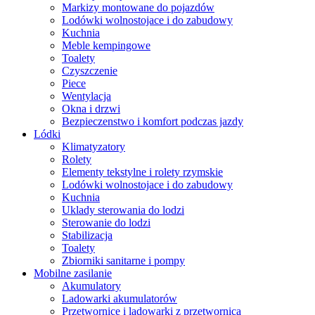
Markizy montowane do pojazdów
Lodówki wolnostojace i do zabudowy
Kuchnia
Meble kempingowe
Toalety
Czyszczenie
Piece
Wentylacja
Okna i drzwi
Bezpieczenstwo i komfort podczas jazdy
Lódki
Klimatyzatory
Rolety
Elementy tekstylne i rolety rzymskie
Lodówki wolnostojace i do zabudowy
Kuchnia
Uklady sterowania do lodzi
Sterowanie do lodzi
Stabilizacja
Toalety
Zbiorniki sanitarne i pompy
Mobilne zasilanie
Akumulatory
Ladowarki akumulatorów
Przetwornice i ladowarki z przetwornica