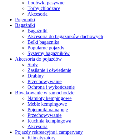
Lodówki pasywne
Torby chlodzace
Akcesoria
Pojemniki
Bagażniki
Bagażniki
Akcesoria do bagażników dachowych
Belki bagażnika
Popularne pojazdy
Systemy bagażników
Akcesoria do pojazdów
Stoły
Zasilanie i oświetlenie
Drabiny
Przechowywanie
Ochrona i wykończenie
Biwakowanie w samochodzie
Namioty kempingowe
Meble kempingowe
Pojemniki na napoje
Przechowywanie
Kuchnia kempingowa
Akcesoria
Pojazdy rekreacyjne i campervany
Klimatyzatory