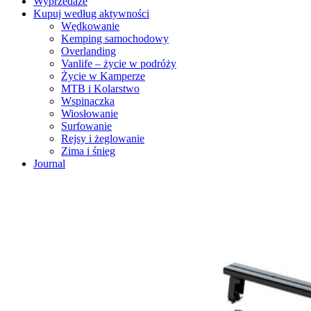
Wyprzedaże
Kupuj według aktywności
Wędkowanie
Kemping samochodowy
Overlanding
Vanlife – życie w podróży
Życie w Kamperze
MTB i Kolarstwo
Wspinaczka
Wiosłowanie
Surfowanie
Rejsy i żeglowanie
Zima i śnieg
Journal