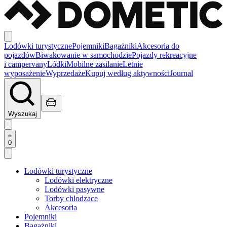
Lodówki turystyczne
Pojemniki
Bagażniki
Akcesoria do
pojazdów
Biwakowanie w samochodzie
Pojazdy rekreacyjne
i campervany
Lódki
Mobilne zasilanie
Letnie
wyposażenie
Wyprzedaże
Kupuj według aktywności
Journal
Wyszukaj
0
Lodówki turystyczne
Lodówki elektryczne
Lodówki pasywne
Torby chlodzace
Akcesoria
Pojemniki
Bagażniki