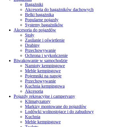
Bagażniki
Akcesoria do bagażników dachowych
Belki bagażnika
Popularne pojazdy
Systemy bagażników
Akcesoria do pojazdów
Stoły
Zasilanie i oświetlenie
Drabiny
Przechowywanie
Ochrona i wykończenie
Biwakowanie w samochodzie
Namioty kempingowe
Meble kempingowe
Pojemniki na napoje
Przechowywanie
Kuchnia kempingowa
Akcesoria
Pojazdy rekreacyjne i campervany
Klimatyzatory
Markizy montowane do pojazdów
Lodówki wolnostojace i do zabudowy
Kuchnia
Meble kempingowe
Toalety