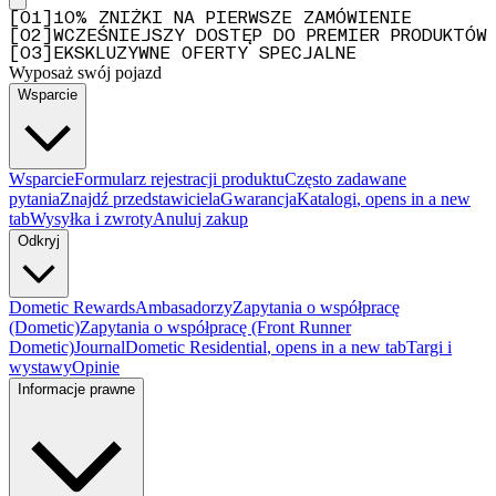
[
0
1
]
10% ZNIŻKI NA PIERWSZE ZAMÓWIENIE
[
0
2
]
WCZEŚNIEJSZY DOSTĘP DO PREMIER PRODUKTÓW
[
0
3
]
EKSKLUZYWNE OFERTY SPECJALNE
Wyposaż swój pojazd
Wsparcie
Wsparcie
Formularz rejestracji produktu
Często zadawane
pytania
Znajdź przedstawiciela
Gwarancja
Katalogi
, opens in a new
tab
Wysyłka i zwroty
Anuluj zakup
Odkryj
Dometic Rewards
Ambasadorzy
Zapytania o współpracę
(Dometic)
Zapytania o współpracę (Front Runner
Dometic)
Journal
Dometic Residential
, opens in a new tab
Targi i
wystawy
Opinie
Informacje prawne