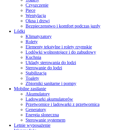
Czyszczenie
Piece
Wentylacja
Okna i drzwi
Bezpieczenstwo i komfort podczas jazdy
Lódki
Klimatyzatory
Rolety
Elementy tekstylne i rolety rzymskie
Lodówki wolnostojace i do zabudowy
Kuchnia
Uklady sterowania do lodzi
Sterowanie do lodzi
Stabilizacja
Toalety
Zbiorniki sanitarne i pompy
Mobilne zasilanie
Akumulatory
Ladowarki akumulatorów
Przetwornice i ladowarki z przetwornica
Generatory
Energia sloneczna
Sterowanie systemem
Letnie wyposażenie