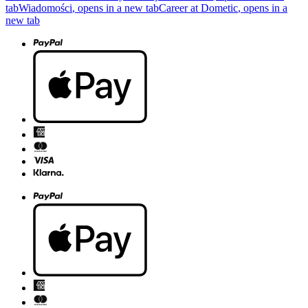
tab
Wiadomości
, opens in a new tab
Career at Dometic
, opens in a
new tab