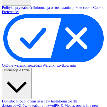
Polityka prywatności
Informacja o stosowaniu plikow cookie
Cookie
Preferences
Ogólne warunki sprzedaży
Warunki użytkowania
Informacje o firmie
Dometic Group
, opens in a new tab
Informacje dla
dostawców
Zrównoważony-rozwój
PR & Media
, opens in a new