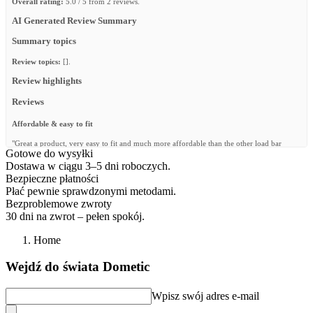
Overall rating:
5.0 / 5 from 2 reviews.
AI Generated Review Summary
Summary topics
Review topics:
[].
Review highlights
Reviews
Affordable & easy to fit
"Great a product, very easy to fit and much more affordable than the other load bar
Gotowe do wysyłki
brands on the market. only down side wind noice is quite bad."
Dostawa w ciągu 3–5 dni roboczych.
—
Nicolaas L.
(
5/5
)
Bezpieczne płatności
Płać pewnie sprawdzonymi metodami.
Excellent quality
Bezproblemowe zwroty
"Very happy with this purchase. Looks great and functionally better than Land Rover
30 dni na zwrot – pełen spokój.
Defender OEM option. The stretch tie downs are a good addition to secure loads."
—
Trevor L.
(
5/5
)
Home
Q&A
Wejdź do świata Dometic
Wpisz swój adres e-mail