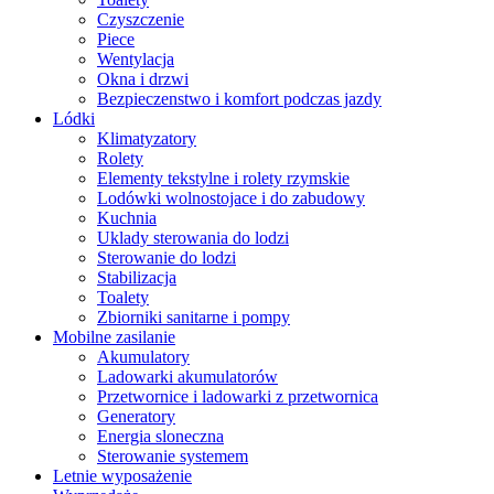
Czyszczenie
Piece
Wentylacja
Okna i drzwi
Bezpieczenstwo i komfort podczas jazdy
Lódki
Klimatyzatory
Rolety
Elementy tekstylne i rolety rzymskie
Lodówki wolnostojace i do zabudowy
Kuchnia
Uklady sterowania do lodzi
Sterowanie do lodzi
Stabilizacja
Toalety
Zbiorniki sanitarne i pompy
Mobilne zasilanie
Akumulatory
Ladowarki akumulatorów
Przetwornice i ladowarki z przetwornica
Generatory
Energia sloneczna
Sterowanie systemem
Letnie wyposażenie