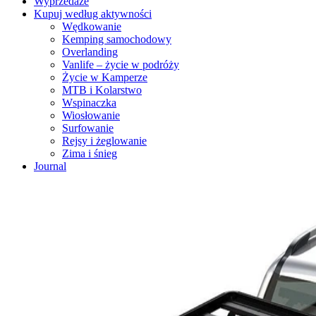
Wyprzedaże
Kupuj według aktywności
Wędkowanie
Kemping samochodowy
Overlanding
Vanlife – życie w podróży
Życie w Kamperze
MTB i Kolarstwo
Wspinaczka
Wiosłowanie
Surfowanie
Rejsy i żeglowanie
Zima i śnieg
Journal