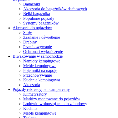
Bagażniki
Akcesoria do bagażników dachowych
Belki bagażnika
Popularne pojazdy
Systemy bagażników
Akcesoria do pojazdów
Stoły
Zasilanie i oświetlenie
Drabiny
Przechowywanie
Ochrona i wykończenie
Biwakowanie w samochodzie
Namioty kempingowe
Meble kempingowe
Pojemniki na napoje
Przechowywanie
Kuchnia kempingowa
Akcesoria
Pojazdy rekreacyjne i campervany
Klimatyzatory
Markizy montowane do pojazdów
Lodówki wolnostojace i do zabudowy
Kuchnia
Meble kempingowe
Toalety