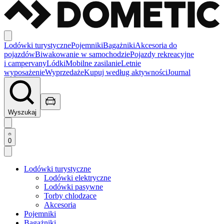
Lodówki turystyczne
Pojemniki
Bagażniki
Akcesoria do
pojazdów
Biwakowanie w samochodzie
Pojazdy rekreacyjne
i campervany
Lódki
Mobilne zasilanie
Letnie
wyposażenie
Wyprzedaże
Kupuj według aktywności
Journal
Wyszukaj
0
Lodówki turystyczne
Lodówki elektryczne
Lodówki pasywne
Torby chlodzace
Akcesoria
Pojemniki
Bagażniki