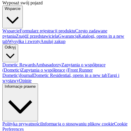
Wyposaż swój pojazd
Wsparcie
Wsparcie
Formularz rejestracji produktu
Często zadawane
pytania
Znajdź przedstawiciela
Gwarancja
Katalogi
, opens in a new
tab
Wysyłka i zwroty
Anuluj zakup
Odkryj
Dometic Rewards
Ambasadorzy
Zapytania o współpracę
(Dometic)
Zapytania o współpracę (Front Runner
Dometic)
Journal
Dometic Residential
, opens in a new tab
Targi i
wystawy
Opinie
Informacje prawne
Polityka prywatności
Informacja o stosowaniu plikow cookie
Cookie
Preferences