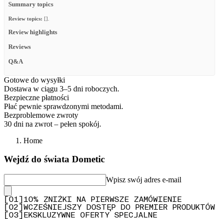
Summary topics
Review topics:
[].
Review highlights
Reviews
Q&A
Gotowe do wysyłki
Dostawa w ciągu 3–5 dni roboczych.
Bezpieczne płatności
Płać pewnie sprawdzonymi metodami.
Bezproblemowe zwroty
30 dni na zwrot – pełen spokój.
Home
Wejdź do świata Dometic
Wpisz swój adres e-mail
[
0
1
]
10% ZNIŻKI NA PIERWSZE ZAMÓWIENIE
[
0
2
]
WCZEŚNIEJSZY DOSTĘP DO PREMIER PRODUKTÓW
[
0
3
]
EKSKLUZYWNE OFERTY SPECJALNE