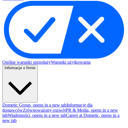
Ogólne warunki sprzedaży
Warunki użytkowania
Informacje o firmie
Dometic Group
, opens in a new tab
Informacje dla
dostawców
Zrównoważony-rozwój
PR & Media
, opens in a new
tab
Wiadomości
, opens in a new tab
Career at Dometic
, opens in a
new tab