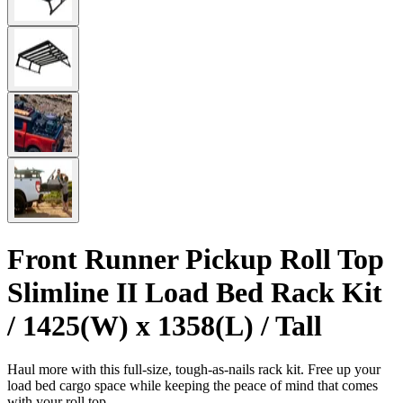
Front Runner Pickup Roll Top
Slimline II Load Bed Rack Kit
/ 1425(W) x 1358(L) / Tall
Haul more with this full-size, tough-as-nails rack kit. Free up your
load bed cargo space while keeping the peace of mind that comes
with your roll top.