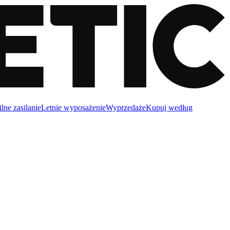
lne zasilanie
Letnie wyposażenie
Wyprzedaże
Kupuj według