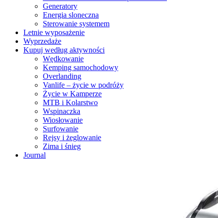
Generatory
Energia sloneczna
Sterowanie systemem
Letnie wyposażenie
Wyprzedaże
Kupuj według aktywności
Wędkowanie
Kemping samochodowy
Overlanding
Vanlife – życie w podróży
Życie w Kamperze
MTB i Kolarstwo
Wspinaczka
Wiosłowanie
Surfowanie
Rejsy i żeglowanie
Zima i śnieg
Journal