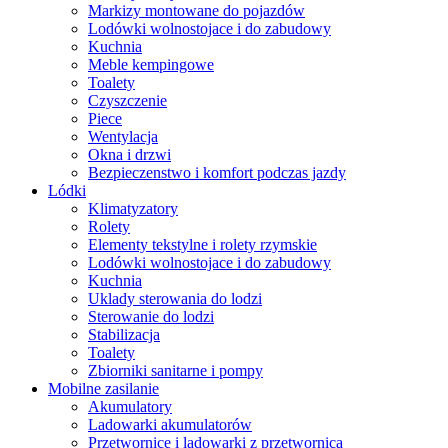
Markizy montowane do pojazdów
Lodówki wolnostojace i do zabudowy
Kuchnia
Meble kempingowe
Toalety
Czyszczenie
Piece
Wentylacja
Okna i drzwi
Bezpieczenstwo i komfort podczas jazdy
Lódki
Klimatyzatory
Rolety
Elementy tekstylne i rolety rzymskie
Lodówki wolnostojace i do zabudowy
Kuchnia
Uklady sterowania do lodzi
Sterowanie do lodzi
Stabilizacja
Toalety
Zbiorniki sanitarne i pompy
Mobilne zasilanie
Akumulatory
Ladowarki akumulatorów
Przetwornice i ladowarki z przetwornica