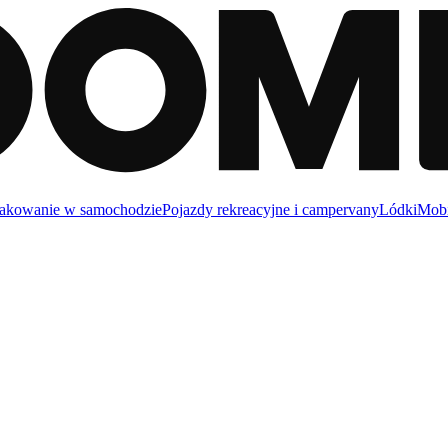
akowanie w samochodzie
Pojazdy rekreacyjne i campervany
Lódki
Mobi