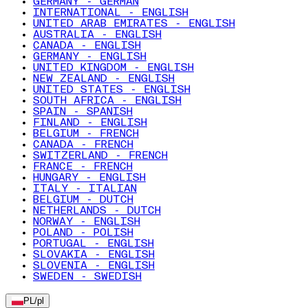
GERMANY - GERMAN
INTERNATIONAL - ENGLISH
UNITED ARAB EMIRATES - ENGLISH
AUSTRALIA - ENGLISH
CANADA - ENGLISH
GERMANY - ENGLISH
UNITED KINGDOM - ENGLISH
NEW ZEALAND - ENGLISH
UNITED STATES - ENGLISH
SOUTH AFRICA - ENGLISH
SPAIN - SPANISH
FINLAND - ENGLISH
BELGIUM - FRENCH
CANADA - FRENCH
SWITZERLAND - FRENCH
FRANCE - FRENCH
HUNGARY - ENGLISH
ITALY - ITALIAN
BELGIUM - DUTCH
NETHERLANDS - DUTCH
NORWAY - ENGLISH
POLAND - POLISH
PORTUGAL - ENGLISH
SLOVAKIA - ENGLISH
SLOVENIA - ENGLISH
SWEDEN - SWEDISH
PL
/
pl