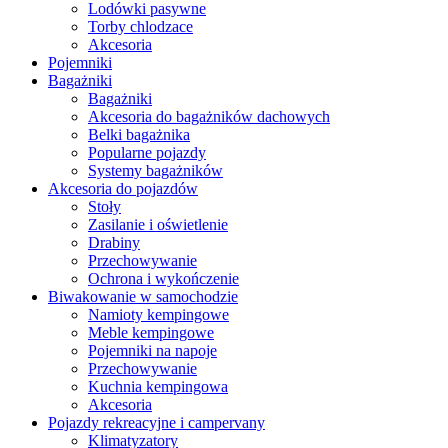
Lodówki pasywne
Torby chlodzace
Akcesoria
Pojemniki
Bagażniki
Bagażniki
Akcesoria do bagażników dachowych
Belki bagażnika
Popularne pojazdy
Systemy bagażników
Akcesoria do pojazdów
Stoły
Zasilanie i oświetlenie
Drabiny
Przechowywanie
Ochrona i wykończenie
Biwakowanie w samochodzie
Namioty kempingowe
Meble kempingowe
Pojemniki na napoje
Przechowywanie
Kuchnia kempingowa
Akcesoria
Pojazdy rekreacyjne i campervany
Klimatyzatory