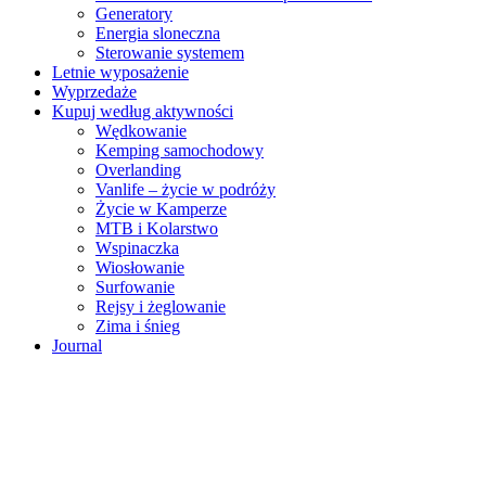
Generatory
Energia sloneczna
Sterowanie systemem
Letnie wyposażenie
Wyprzedaże
Kupuj według aktywności
Wędkowanie
Kemping samochodowy
Overlanding
Vanlife – życie w podróży
Życie w Kamperze
MTB i Kolarstwo
Wspinaczka
Wiosłowanie
Surfowanie
Rejsy i żeglowanie
Zima i śnieg
Journal