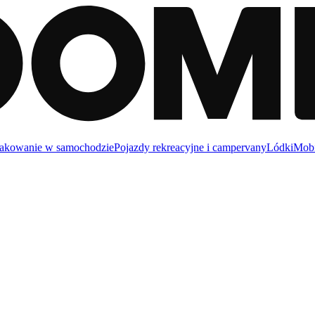
akowanie w samochodzie
Pojazdy rekreacyjne i campervany
Lódki
Mobi