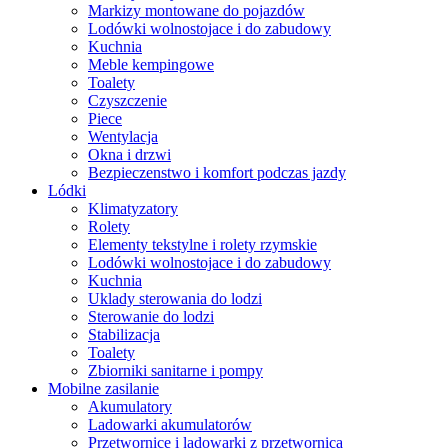
Markizy montowane do pojazdów
Lodówki wolnostojace i do zabudowy
Kuchnia
Meble kempingowe
Toalety
Czyszczenie
Piece
Wentylacja
Okna i drzwi
Bezpieczenstwo i komfort podczas jazdy
Lódki
Klimatyzatory
Rolety
Elementy tekstylne i rolety rzymskie
Lodówki wolnostojace i do zabudowy
Kuchnia
Uklady sterowania do lodzi
Sterowanie do lodzi
Stabilizacja
Toalety
Zbiorniki sanitarne i pompy
Mobilne zasilanie
Akumulatory
Ladowarki akumulatorów
Przetwornice i ladowarki z przetwornica