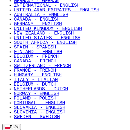
GERMANY - GERMAN
INTERNATIONAL - ENGLISH
UNITED ARAB EMIRATES - ENGLISH
AUSTRALIA - ENGLISH
CANADA - ENGLISH
GERMANY - ENGLISH
UNITED KINGDOM - ENGLISH
NEW ZEALAND - ENGLISH
UNITED STATES - ENGLISH
SOUTH AFRICA - ENGLISH
SPAIN - SPANISH
FINLAND - ENGLISH
BELGIUM - FRENCH
CANADA - FRENCH
SWITZERLAND - FRENCH
FRANCE - FRENCH
HUNGARY - ENGLISH
ITALY - ITALIAN
BELGIUM - DUTCH
NETHERLANDS - DUTCH
NORWAY - ENGLISH
POLAND - POLISH
PORTUGAL - ENGLISH
SLOVAKIA - ENGLISH
SLOVENIA - ENGLISH
SWEDEN - SWEDISH
PL
/
pl