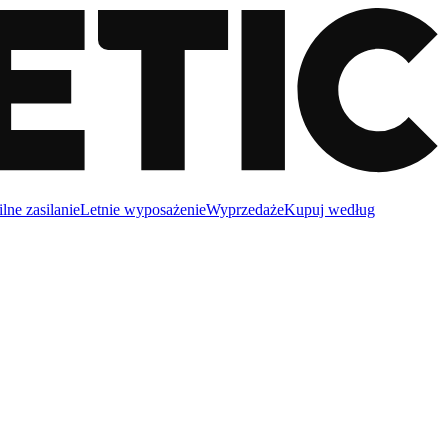
lne zasilanie
Letnie wyposażenie
Wyprzedaże
Kupuj według