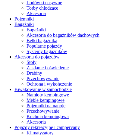
Lodówki pasywne
Torby chlodzace
Akcesoria
Pojemniki
Bagażniki
Bagażniki
Akcesoria do bagażników dachowych
Belki bagażnika
Popularne pojazdy
Systemy bagażników
Akcesoria do pojazdów
Stoły
Zasilanie i oświetlenie
Drabiny
Przechowywanie
Ochrona i wykończenie
Biwakowanie w samochodzie
Namioty kempingowe
Meble kempingowe
Pojemniki na napoje
Przechowywanie
Kuchnia kempingowa
Akcesoria
Pojazdy rekreacyjne i campervany
Klimatyzatory