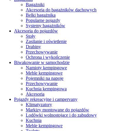
Bagażniki
Akcesoria do bagażników dachowych
Belki bagażnika
Popularne pojazdy
Systemy bagażników
Akcesoria do pojazdów
Stoły
Zasilanie i oświetlenie
Drabiny
Przechowywanie
Ochrona i wykończenie
Biwakowanie w samochodzie
Namioty kempingowe
Meble kempingowe
Pojemniki na napoje
Przechowywanie
Kuchnia kempingowa
Akcesoria
Pojazdy rekreacyjne i campervany
Klimatyzatory
Markizy montowane do pojazdów
Lodówki wolnostojace i do zabudowy
Kuchnia
Meble kempingowe
Toalety