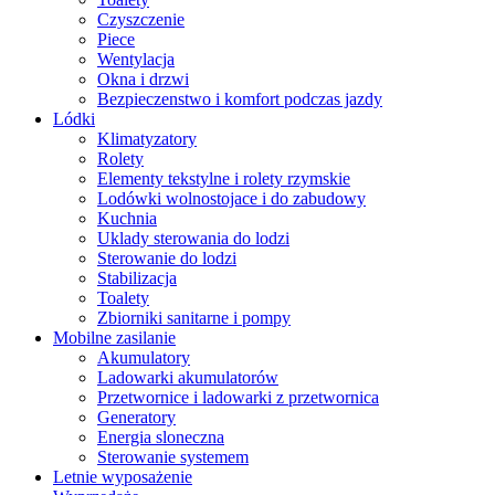
Czyszczenie
Piece
Wentylacja
Okna i drzwi
Bezpieczenstwo i komfort podczas jazdy
Lódki
Klimatyzatory
Rolety
Elementy tekstylne i rolety rzymskie
Lodówki wolnostojace i do zabudowy
Kuchnia
Uklady sterowania do lodzi
Sterowanie do lodzi
Stabilizacja
Toalety
Zbiorniki sanitarne i pompy
Mobilne zasilanie
Akumulatory
Ladowarki akumulatorów
Przetwornice i ladowarki z przetwornica
Generatory
Energia sloneczna
Sterowanie systemem
Letnie wyposażenie