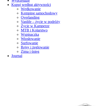
Wyprzedaże
Kupuj według aktywności
Wędkowanie
Kemping samochodowy
Overlanding
Vanlife – życie w podróży
Życie w Kamperze
MTB i Kolarstwo
Wspinaczka
Wiosłowanie
Surfowanie
Rejsy i żeglowanie
Zima i śnieg
Journal