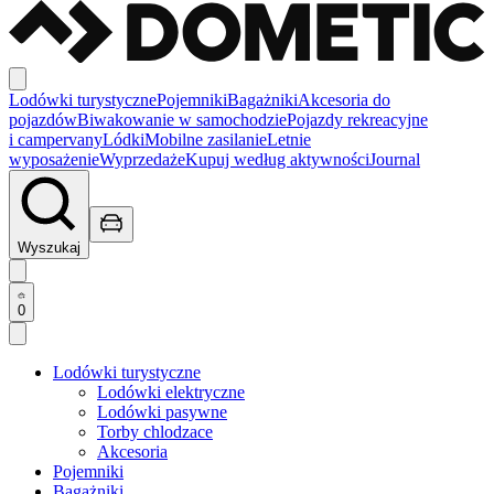
Lodówki turystyczne
Pojemniki
Bagażniki
Akcesoria do
pojazdów
Biwakowanie w samochodzie
Pojazdy rekreacyjne
i campervany
Lódki
Mobilne zasilanie
Letnie
wyposażenie
Wyprzedaże
Kupuj według aktywności
Journal
Wyszukaj
0
Lodówki turystyczne
Lodówki elektryczne
Lodówki pasywne
Torby chlodzace
Akcesoria
Pojemniki
Bagażniki