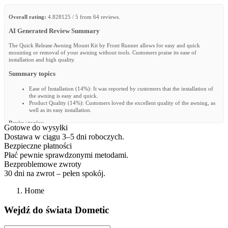
Overall rating:
4.828125 / 5 from 64 reviews.
AI Generated Review Summary
The Quick Release Awning Mount Kit by Front Runner allows for easy and quick
mounting or removal of your awning without tools. Customers praise its ease of
installation and high quality.
Summary topics
Ease of Installation
(
14%
):
It was reported by customers that the installation of
the awning is easy and quick.
Product Quality
(
14%
):
Customers loved the excellent quality of the awning, as
well as its easy installation.
Review topics:
Gotowe do wysyłki
["quality","material","instructions","fits","service","awning","installation","mount","kit","ladder
Dostawa w ciągu 3–5 dni roboczych.
Review highlights
Bezpieczne płatności
Płać pewnie sprawdzonymi metodami.
"Easy installation and excellent quality."
—
Kurt S.
Bezproblemowe zwroty
"Perfect quick installation and removal of the awning, that's how it's fun"
—
Till
30 dni na zwrot – pełen spokój.
F.
"As soon as downloaded the complete guide, all steps were clear and easy to
follow."
—
LEFTERIS S.
Home
Reviews
Wejdź do świata Dometic
Awesome.