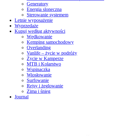
Generatory
Energia sloneczna
Sterowanie systemem
Letnie wyposażenie
Wyprzedaże
Kupuj według aktywności
Wędkowanie
Kemping samochodowy
Overlanding
Vanlife – życie w podróży
Życie w Kamperze
MTB i Kolarstwo
Wspinaczka
Wiosłowanie
Surfowanie
Rejsy i żeglowanie
Zima i śnieg
Journal