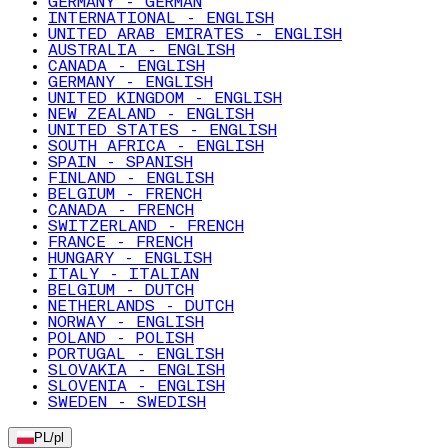
GERMANY - GERMAN
INTERNATIONAL - ENGLISH
UNITED ARAB EMIRATES - ENGLISH
AUSTRALIA - ENGLISH
CANADA - ENGLISH
GERMANY - ENGLISH
UNITED KINGDOM - ENGLISH
NEW ZEALAND - ENGLISH
UNITED STATES - ENGLISH
SOUTH AFRICA - ENGLISH
SPAIN - SPANISH
FINLAND - ENGLISH
BELGIUM - FRENCH
CANADA - FRENCH
SWITZERLAND - FRENCH
FRANCE - FRENCH
HUNGARY - ENGLISH
ITALY - ITALIAN
BELGIUM - DUTCH
NETHERLANDS - DUTCH
NORWAY - ENGLISH
POLAND - POLISH
PORTUGAL - ENGLISH
SLOVAKIA - ENGLISH
SLOVENIA - ENGLISH
SWEDEN - SWEDISH
PL
/
pl