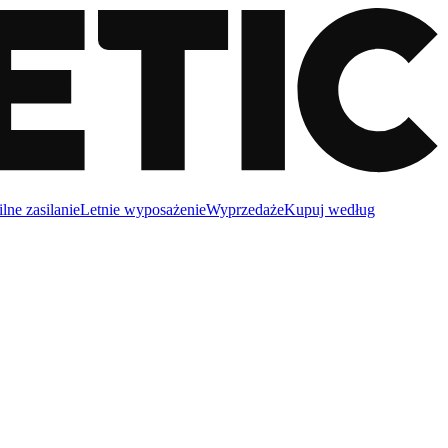
lne zasilanie
Letnie wyposażenie
Wyprzedaże
Kupuj według