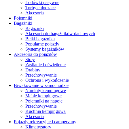
Lodówki pasywne
Torby chlodzace
Akcesoria
Pojemniki
Bagażniki
Bagażniki
Akcesoria do bagażników dachowych
Belki bagażnika
Popularne pojazdy
Systemy bagażników
Akcesoria do pojazdów
Stoły
Zasilanie i oświetlenie
Drabiny
Przechowywanie
Ochrona i wykończenie
Biwakowanie w samochodzie
Namioty kempingowe
Meble kempingowe
Pojemniki na napoje
Przechowywanie
Kuchnia kempingowa
Akcesoria
Pojazdy rekreacyjne i campervany
Klimatyzatory