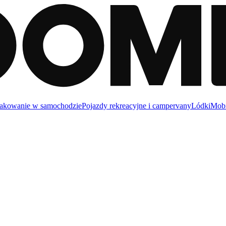
akowanie w samochodzie
Pojazdy rekreacyjne i campervany
Lódki
Mobi