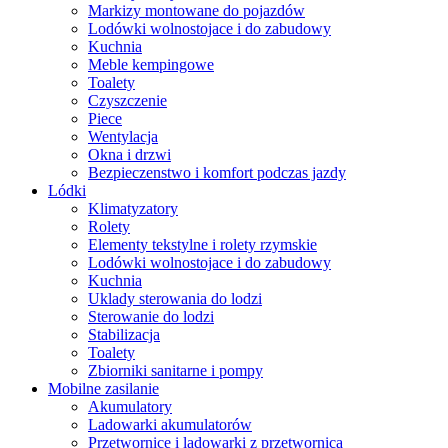
Markizy montowane do pojazdów
Lodówki wolnostojace i do zabudowy
Kuchnia
Meble kempingowe
Toalety
Czyszczenie
Piece
Wentylacja
Okna i drzwi
Bezpieczenstwo i komfort podczas jazdy
Lódki
Klimatyzatory
Rolety
Elementy tekstylne i rolety rzymskie
Lodówki wolnostojace i do zabudowy
Kuchnia
Uklady sterowania do lodzi
Sterowanie do lodzi
Stabilizacja
Toalety
Zbiorniki sanitarne i pompy
Mobilne zasilanie
Akumulatory
Ladowarki akumulatorów
Przetwornice i ladowarki z przetwornica