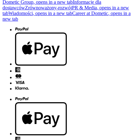
Dometic Group
, opens in a new tab
Informacje dla
dostawców
Zrównoważony-rozwój
PR & Media
, opens in a new
tab
Wiadomości
, opens in a new tab
Career at Dometic
, opens in a
new tab