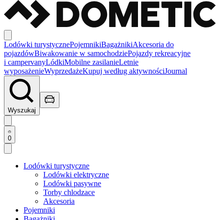
Lodówki turystyczne
Pojemniki
Bagażniki
Akcesoria do
pojazdów
Biwakowanie w samochodzie
Pojazdy rekreacyjne
i campervany
Lódki
Mobilne zasilanie
Letnie
wyposażenie
Wyprzedaże
Kupuj według aktywności
Journal
Wyszukaj
0
Lodówki turystyczne
Lodówki elektryczne
Lodówki pasywne
Torby chlodzace
Akcesoria
Pojemniki
Bagażniki