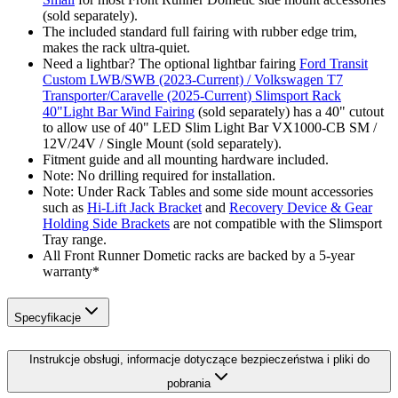
(sold separately).
The included standard full fairing with rubber edge trim,
makes the rack ultra-quiet.
Need a lightbar? The optional lightbar fairing
Ford Transit
Custom LWB/SWB (2023-Current) / Volkswagen T7
Transporter/Caravelle (2025-Current) Slimsport Rack
40"Light Bar Wind Fairing
(sold separately) has a 40" cutout
to allow use of 40" LED Slim Light Bar VX1000-CB SM /
12V/24V / Single Mount (sold separately).
Fitment guide and all mounting hardware included.
Note: No drilling required for installation.
Note: Under Rack Tables and some side mount accessories
such as
Hi-Lift Jack Bracket
and
Recovery Device & Gear
Holding Side Brackets
are not compatible with the Slimsport
Tray range.
All Front Runner Dometic racks are backed by a 5‑year
warranty*
Specyfikacje
Instrukcje obsługi, informacje dotyczące bezpieczeństwa i pliki do
pobrania