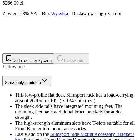
5266,00 zł
Zawiera 23% VAT.
Bez
Wysyłka
|
Dostawa w ciągu 3-5 dni
Dodaj do listy życzeń
Ładowanie...
Ładowanie...
Szczegóły produktu
This low-profile flat deck Slimsport rack has a load-carrying
area of 2670mm (105") x 1345mm (53").
The sleek side rails have integrated mounting feet. The
mounting feet have additional brace brackets for added
strength.
The high-strength aluminum slats have T-slots suitable for all
Front Runner top mount accessories.
Easily add on the
Slimsport Side Mount Accessory Bracket /
Small
for most Front Runner Dometic side mount accessories