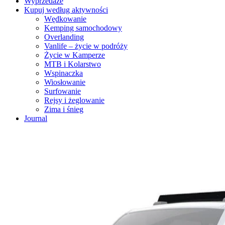
Wyprzedaże
Kupuj według aktywności
Wędkowanie
Kemping samochodowy
Overlanding
Vanlife – życie w podróży
Życie w Kamperze
MTB i Kolarstwo
Wspinaczka
Wiosłowanie
Surfowanie
Rejsy i żeglowanie
Zima i śnieg
Journal