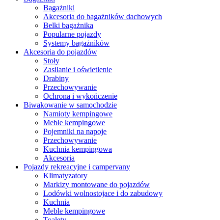
Bagażniki
Akcesoria do bagażników dachowych
Belki bagażnika
Popularne pojazdy
Systemy bagażników
Akcesoria do pojazdów
Stoły
Zasilanie i oświetlenie
Drabiny
Przechowywanie
Ochrona i wykończenie
Biwakowanie w samochodzie
Namioty kempingowe
Meble kempingowe
Pojemniki na napoje
Przechowywanie
Kuchnia kempingowa
Akcesoria
Pojazdy rekreacyjne i campervany
Klimatyzatory
Markizy montowane do pojazdów
Lodówki wolnostojace i do zabudowy
Kuchnia
Meble kempingowe
Toalety