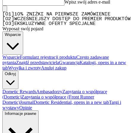
Wpisz swój adres e-mail
[
0
1
]
10% ZNIŻKI NA PIERWSZE ZAMÓWIENIE
[
0
2
]
WCZEŚNIEJSZY DOSTĘP DO PREMIER PRODUKTÓW
[
0
3
]
EKSKLUZYWNE OFERTY SPECJALNE
Wyposaż swój pojazd
Wsparcie
Wsparcie
Formularz rejestracji produktu
Często zadawane
pytania
Znajdź przedstawiciela
Gwarancja
Katalogi
, opens in a new
tab
Wysyłka i zwroty
Anuluj zakup
Odkryj
Dometic Rewards
Ambasadorzy
Zapytania o współpracę
(Dometic)
Zapytania o współpracę (Front Runner
Dometic)
Journal
Dometic Residential
, opens in a new tab
Targi i
wystawy
Opinie
Informacje prawne