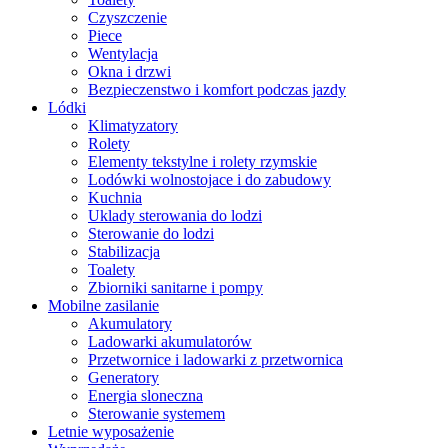
Czyszczenie
Piece
Wentylacja
Okna i drzwi
Bezpieczenstwo i komfort podczas jazdy
Lódki
Klimatyzatory
Rolety
Elementy tekstylne i rolety rzymskie
Lodówki wolnostojace i do zabudowy
Kuchnia
Uklady sterowania do lodzi
Sterowanie do lodzi
Stabilizacja
Toalety
Zbiorniki sanitarne i pompy
Mobilne zasilanie
Akumulatory
Ladowarki akumulatorów
Przetwornice i ladowarki z przetwornica
Generatory
Energia sloneczna
Sterowanie systemem
Letnie wyposażenie