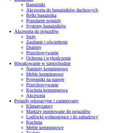
Bagażniki
Akcesoria do bagażników dachowych
Belki bagażnika
Popularne pojazdy
Systemy bagażników
Akcesoria do pojazdów
Stoły
Zasilanie i oświetlenie
Drabiny
Przechowywanie
Ochrona i wykończenie
Biwakowanie w samochodzie
Namioty kempingowe
Meble kempingowe
Pojemniki na napoje
Przechowywanie
Kuchnia kempingowa
Akcesoria
Pojazdy rekreacyjne i campervany
Klimatyzatory
Markizy montowane do pojazdów
Lodówki wolnostojace i do zabudowy
Kuchnia
Meble kempingowe
Toalety