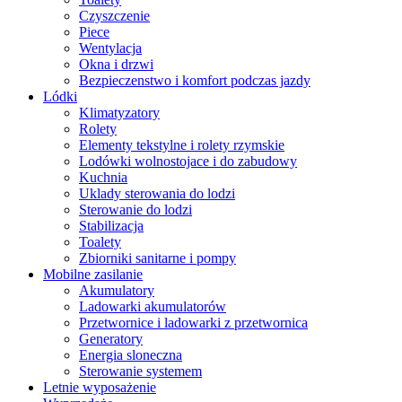
Czyszczenie
Piece
Wentylacja
Okna i drzwi
Bezpieczenstwo i komfort podczas jazdy
Lódki
Klimatyzatory
Rolety
Elementy tekstylne i rolety rzymskie
Lodówki wolnostojace i do zabudowy
Kuchnia
Uklady sterowania do lodzi
Sterowanie do lodzi
Stabilizacja
Toalety
Zbiorniki sanitarne i pompy
Mobilne zasilanie
Akumulatory
Ladowarki akumulatorów
Przetwornice i ladowarki z przetwornica
Generatory
Energia sloneczna
Sterowanie systemem
Letnie wyposażenie