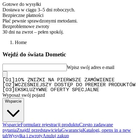
Gotowe do wysyłki
Dostawa w ciągu 3–5 dni roboczych.
Bezpieczne płatności
Płać pewnie sprawdzonymi metodami.
Bezproblemowe zwroty
30 dni na zwrot – pełen spokój.
Home
Wejdź do świata Dometic
Wpisz swój adres e-mail
[
0
1
]
10% ZNIŻKI NA PIERWSZE ZAMÓWIENIE
[
0
2
]
WCZEŚNIEJSZY DOSTĘP DO PREMIER PRODUKTÓW
[
0
3
]
EKSKLUZYWNE OFERTY SPECJALNE
Wyposaż swój pojazd
Wsparcie
Wsparcie
Formularz rejestracji produktu
Często zadawane
pytania
Znajdź przedstawiciela
Gwarancja
Katalogi
, opens in a new
tab
Wysyłka i zwroty
Anuluj zakup