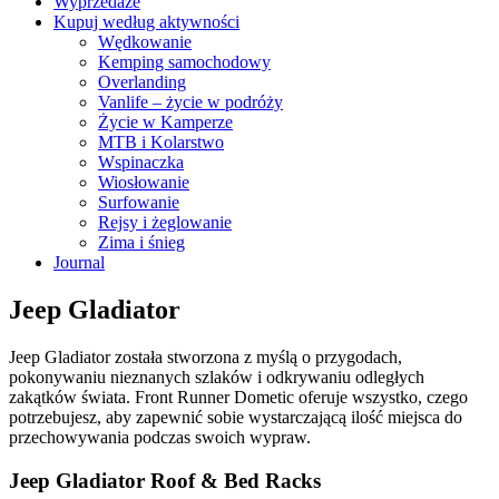
Wyprzedaże
Kupuj według aktywności
Wędkowanie
Kemping samochodowy
Overlanding
Vanlife – życie w podróży
Życie w Kamperze
MTB i Kolarstwo
Wspinaczka
Wiosłowanie
Surfowanie
Rejsy i żeglowanie
Zima i śnieg
Journal
Jeep Gladiator
Jeep Gladiator została stworzona z myślą o przygodach,
pokonywaniu nieznanych szlaków i odkrywaniu odległych
zakątków świata. Front Runner Dometic oferuje wszystko, czego
potrzebujesz, aby zapewnić sobie wystarczającą ilość miejsca do
przechowywania podczas swoich wypraw.
Jeep Gladiator Roof & Bed Racks