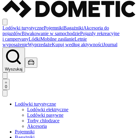
Lodówki turystyczne
Pojemniki
Bagażniki
Akcesoria do
pojazdów
Biwakowanie w samochodzie
Pojazdy rekreacyjne
i campervany
Lódki
Mobilne zasilanie
Letnie
wyposażenie
Wyprzedaże
Kupuj według aktywności
Journal
Wyszukaj
0
Lodówki turystyczne
Lodówki elektryczne
Lodówki pasywne
Torby chlodzace
Akcesoria
Pojemniki
Bagażniki