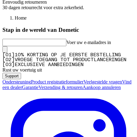
Eenvoudig retourneren
30 dagen retourrecht voor extra zekerheid.
Home
Stap in de wereld van Dometic
Voer uw e-mailadres in
[
0
1
]
10% KORTING OP JE EERSTE BESTELLING
[
0
2
]
VROEGE TOEGANG TOT PRODUCTLANCERINGEN
[
0
3
]
EXCLUSIEVE AANBIEDINGEN
Rust uw voertuig uit
Support
Ondersteuning
Product registratieformulier
Veelgestelde vragen
Vind
een dealer
Garantie
Verzending & retouren
Aankoop annuleren