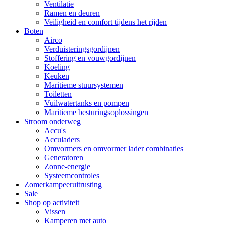
Ventilatie
Ramen en deuren
Veiligheid en comfort tijdens het rijden
Boten
Airco
Verduisteringsgordijnen
Stoffering en vouwgordijnen
Koeling
Keuken
Maritieme stuursystemen
Toiletten
Vuilwatertanks en pompen
Maritieme besturingsoplossingen
Stroom onderweg
Accu's
Acculaders
Omvormers en omvormer lader combinaties
Generatoren
Zonne-energie
Systeemcontroles
Zomerkampeeruitrusting
Sale
Shop op activiteit
Vissen
Kamperen met auto