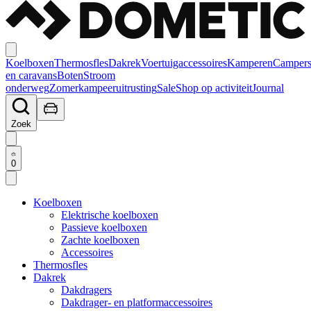
Koelboxen
Thermosfles
Dakrek
Voertuigaccessoires
Kamperen
Camper
en caravans
Boten
Stroom
onderweg
Zomerkampeeruitrusting
Sale
Shop op activiteit
Journal
Zoek
0
Koelboxen
Elektrische koelboxen
Passieve koelboxen
Zachte koelboxen
Accessoires
Thermosfles
Dakrek
Dakdragers
Dakdrager- en platformaccessoires