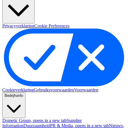
Privacyverklaring
Cookie Preferences
Cookieverklaring
Gebruiksvoorwaarden
Voorwaarden
Bedrijfsinfo
Dometic Group
, opens in a new tab
Supplier
Information
Duurzaamheid
PR & Media
, opens in a new tab
Nieuws
,