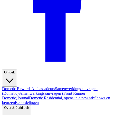
Ontdek
Dometic Rewards
Ambassadeurs
Samenwerkingsaanvragen
(Dometic)
Samenwerkingsaanvragen (Front Runner
Dometic)
Journal
Dometic Residential
, opens in a new tab
Shows en
beurzen
Beoordelingen
Over & Juridisch