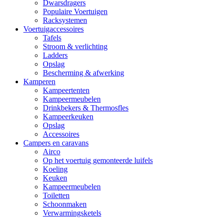
Dwarsdragers
Populaire Voertuigen
Racksystemen
Voertuigaccessoires
Tafels
Stroom & verlichting
Ladders
Opslag
Bescherming & afwerking
Kamperen
Kampeertenten
Kampeermeubelen
Drinkbekers & Thermosfles
Kampeerkeuken
Opslag
Accessoires
Campers en caravans
Airco
Op het voertuig gemonteerde luifels
Koeling
Keuken
Kampeermeubelen
Toiletten
Schoonmaken
Verwarmingsketels