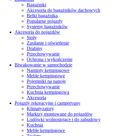
Bagażniki
Akcesoria do bagażników dachowych
Belki bagażnika
Popularne pojazdy
Systemy bagażników
Akcesoria do pojazdów
Stoły
Zasilanie i oświetlenie
Drabiny
Przechowywanie
Ochrona i wykończenie
Biwakowanie w samochodzie
Namioty kempingowe
Meble kempingowe
Pojemniki na napoje
Przechowywanie
Kuchnia kempingowa
Akcesoria
Pojazdy rekreacyjne i campervany
Klimatyzatory
Markizy montowane do pojazdów
Lodówki wolnostojace i do zabudowy
Kuchnia
Meble kempingowe
Toalety