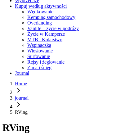
Wyprzedaże
Kupuj według aktywności
Wędkowanie
Kemping samochodowy
Overlanding
Vanlife – życie w podróży
Życie w Kamperze
MTB i Kolarstwo
Wspinaczka
Wiosłowanie
Surfowanie
Rejsy i żeglowanie
Zima i śnieg
Journal
Home
journal
RVing
RVing