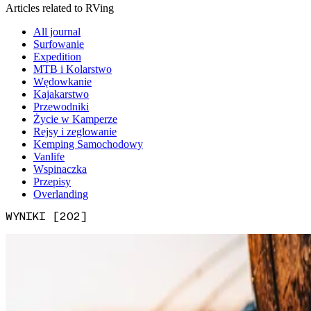
Articles related to RVing
All journal
Surfowanie
Expedition
MTB i Kolarstwo
Wędowkanie
Kajakarstwo
Przewodniki
Życie w Kamperze
Rejsy i zeglowanie
Kemping Samochodowy
Vanlife
Wspinaczka
Przepisy
Overlanding
WYNIKI [202]