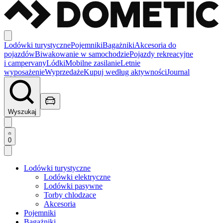
Lodówki turystyczne
Pojemniki
Bagażniki
Akcesoria do
pojazdów
Biwakowanie w samochodzie
Pojazdy rekreacyjne
i campervany
Lódki
Mobilne zasilanie
Letnie
wyposażenie
Wyprzedaże
Kupuj według aktywności
Journal
Wyszukaj
0
Lodówki turystyczne
Lodówki elektryczne
Lodówki pasywne
Torby chlodzace
Akcesoria
Pojemniki
Bagażniki