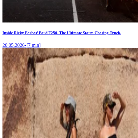
Inside Ricky Forbes’ Ford F250. The Ultimate Storm Chasing Truck.
20.05.2026
•
[
7
min]