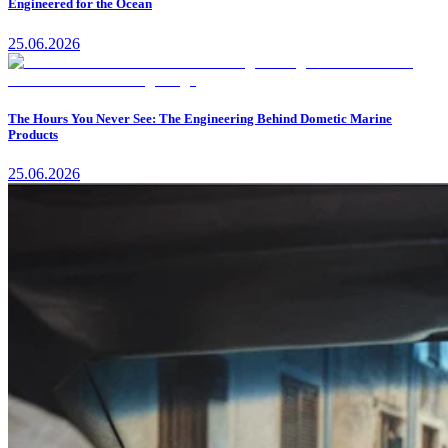
Engineered for the Ocean
25.06.2026
The Hours You Never See: The Engineering Behind Dometic Marine
Products
25.06.2026