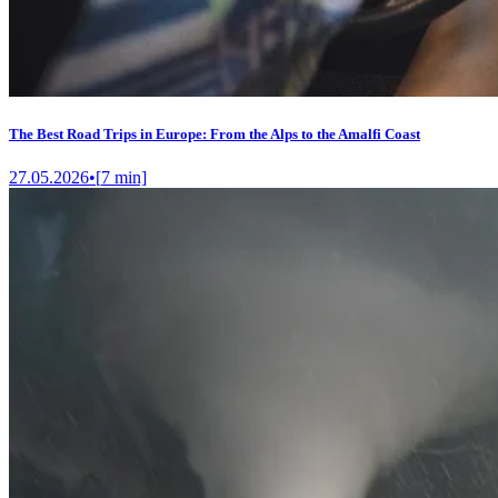
The Best Road Trips in Europe: From the Alps to the Amalfi Coast
27.05.2026
•
[
7
min]