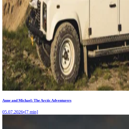
Anne and Michael: The Arctic Adventurers
05.07.2026
•
[
7
min]