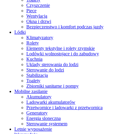
Czyszczenie
Piece
Wentylacja
Okna i drzwi
Bezpieczenstwo i komfort podczas jazdy
Lódki
Klimatyzatory
Rolety
Elementy tekstylne i rolety rzymskie
Lodówki wolnostojace i do zabudowy
Kuchnia
Uklady sterowania do lodzi
Sterowanie do lodzi
Stabilizacja
Toalety
Zbiorniki sanitarne i pompy
Mobilne zasilanie
Akumulatory
Ladowarki akumulatorów
Przetwornice i ladowarki z przetwornica
Generatory
Energia sloneczna
Sterowanie systemem
Letnie wyposażenie