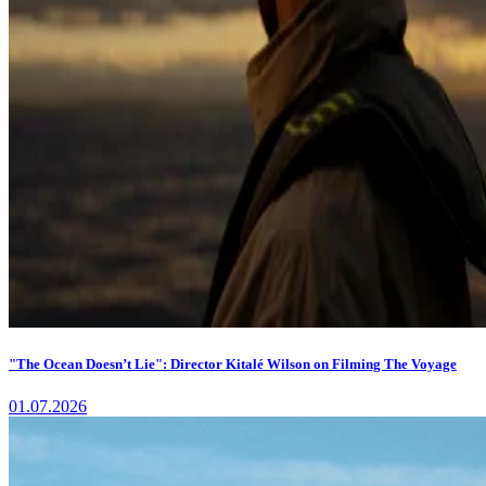
"The Ocean Doesn’t Lie": Director Kitalé Wilson on Filming The Voyage
01.07.2026