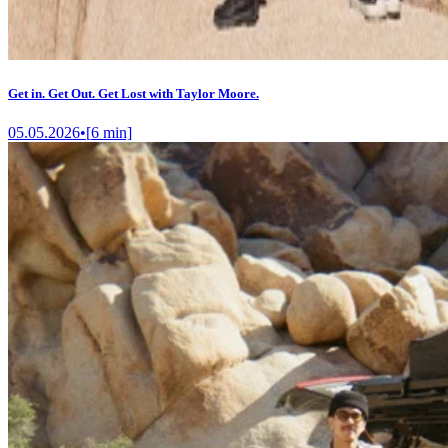
Get in. Get Out. Get Lost with Taylor Moore.
05.05.2026
•
[
6
min]