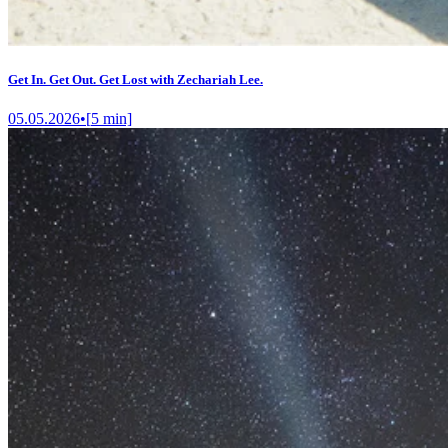
Get In. Get Out. Get Lost with Zechariah Lee.
05.05.2026
•
[
5
min]