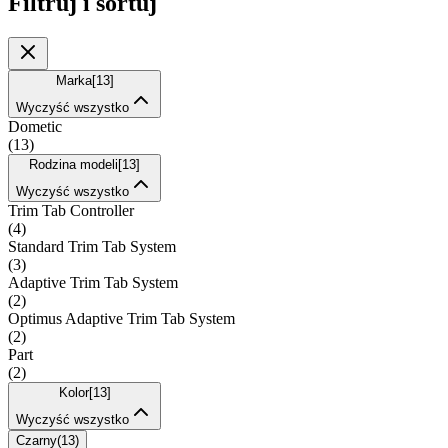
Filtruj i sortuj
Marka
[
13
]
Wyczyść wszystko
Dometic
(
13
)
Rodzina modeli
[
13
]
Wyczyść wszystko
Trim Tab Controller
(
4
)
Standard Trim Tab System
(
3
)
Adaptive Trim Tab System
(
2
)
Optimus Adaptive Trim Tab System
(
2
)
Part
(
2
)
Kolor
[
13
]
Wyczyść wszystko
Czarny
(
13
)