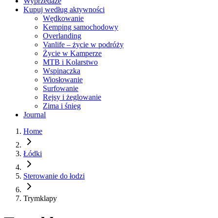
Wyprzedaże
Kupuj według aktywności
Wędkowanie
Kemping samochodowy
Overlanding
Vanlife – życie w podróży
Życie w Kamperze
MTB i Kolarstwo
Wspinaczka
Wiosłowanie
Surfowanie
Rejsy i żeglowanie
Zima i śnieg
Journal
Home
Łódki
Sterowanie do łodzi
Trymklapy