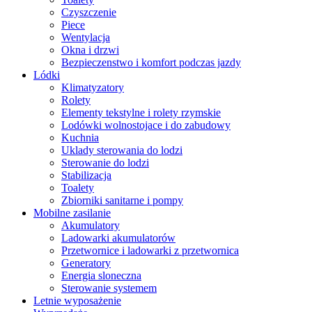
Czyszczenie
Piece
Wentylacja
Okna i drzwi
Bezpieczenstwo i komfort podczas jazdy
Lódki
Klimatyzatory
Rolety
Elementy tekstylne i rolety rzymskie
Lodówki wolnostojace i do zabudowy
Kuchnia
Uklady sterowania do lodzi
Sterowanie do lodzi
Stabilizacja
Toalety
Zbiorniki sanitarne i pompy
Mobilne zasilanie
Akumulatory
Ladowarki akumulatorów
Przetwornice i ladowarki z przetwornica
Generatory
Energia sloneczna
Sterowanie systemem
Letnie wyposażenie