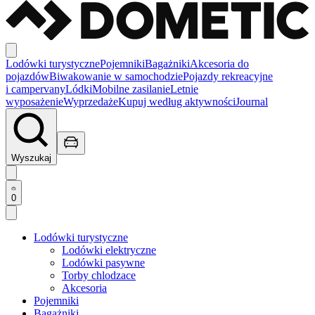
Lodówki turystyczne
Pojemniki
Bagażniki
Akcesoria do
pojazdów
Biwakowanie w samochodzie
Pojazdy rekreacyjne
i campervany
Lódki
Mobilne zasilanie
Letnie
wyposażenie
Wyprzedaże
Kupuj według aktywności
Journal
Wyszukaj
0
Lodówki turystyczne
Lodówki elektryczne
Lodówki pasywne
Torby chlodzace
Akcesoria
Pojemniki
Bagażniki