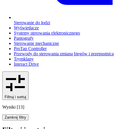
Sterowanie do łodzi
Wyświetlacze
Systemy sterowania elektronicznego
Pantografy
Sterowanie mechaniczne
ProTap Controller
Przewody do sterowania zmianą biegów i przepustnicą
Trymklapy
Interact Drive
Filtruj i sortuj
Wyniki
[
13
]
Zamknij filtry