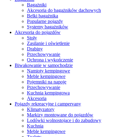
Bagażniki
Akcesoria do bagażników dachowych
Belki bagażnika
Popularne pojazdy
Systemy bagażników
Akcesoria do pojazdów
Stoły
Zasilanie i oświetlenie
Drabiny
Przechowywanie
Ochrona i wykończenie
Biwakowanie w samochodzie
Namioty kempingowe
Meble kempingowe
Pojemniki na napoje
Przechowywanie
Kuchnia kempingowa
Akcesoria
Pojazdy rekreacyjne i campervany
Klimatyzatory
Markizy montowane do pojazdów
Lodówki wolnostojace i do zabudowy
Kuchnia
Meble kempingowe
Toalety