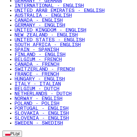
GERMANY - GERMAN
INTERNATIONAL - ENGLISH
UNITED ARAB EMIRATES - ENGLISH
AUSTRALIA - ENGLISH
CANADA - ENGLISH
GERMANY - ENGLISH
UNITED KINGDOM - ENGLISH
NEW ZEALAND - ENGLISH
UNITED STATES - ENGLISH
SOUTH AFRICA - ENGLISH
SPAIN - SPANISH
FINLAND - ENGLISH
BELGIUM - FRENCH
CANADA - FRENCH
SWITZERLAND - FRENCH
FRANCE - FRENCH
HUNGARY - ENGLISH
ITALY - ITALIAN
BELGIUM - DUTCH
NETHERLANDS - DUTCH
NORWAY - ENGLISH
POLAND - POLISH
PORTUGAL - ENGLISH
SLOVAKIA - ENGLISH
SLOVENIA - ENGLISH
SWEDEN - SWEDISH
PL
/
pl