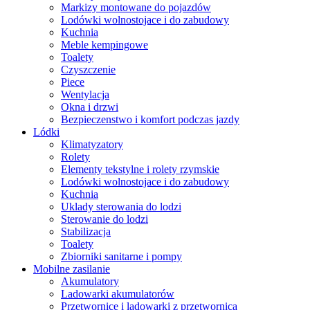
Markizy montowane do pojazdów
Lodówki wolnostojace i do zabudowy
Kuchnia
Meble kempingowe
Toalety
Czyszczenie
Piece
Wentylacja
Okna i drzwi
Bezpieczenstwo i komfort podczas jazdy
Lódki
Klimatyzatory
Rolety
Elementy tekstylne i rolety rzymskie
Lodówki wolnostojace i do zabudowy
Kuchnia
Uklady sterowania do lodzi
Sterowanie do lodzi
Stabilizacja
Toalety
Zbiorniki sanitarne i pompy
Mobilne zasilanie
Akumulatory
Ladowarki akumulatorów
Przetwornice i ladowarki z przetwornica