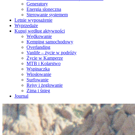
Generatory
Energia sloneczna
Sterowanie systemem
Letnie wyposażenie
Wyprzedaże
Kupuj według aktywności
Wędkowanie
Kemping samochodowy
Overlanding
Vanlife – życie w podróży
Życie w Kamperze
MTB i Kolarstwo
Wspinaczka
Wiosłowanie
Surfowanie
Rejsy i żeglowanie
Zima i śnieg
Journal