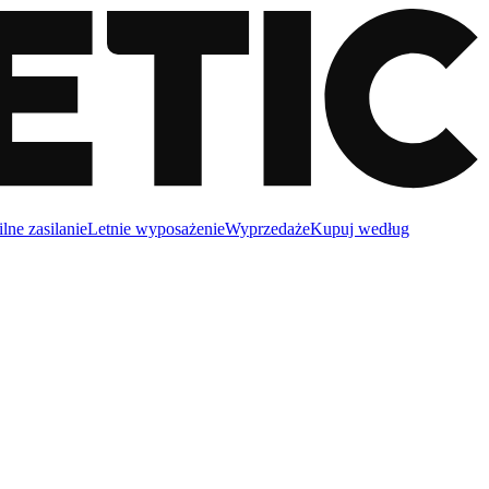
lne zasilanie
Letnie wyposażenie
Wyprzedaże
Kupuj według