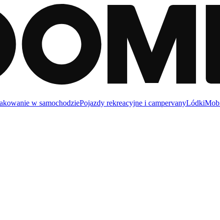
akowanie w samochodzie
Pojazdy rekreacyjne i campervany
Lódki
Mobi