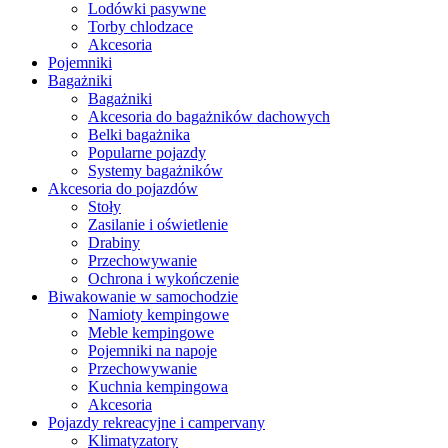
Lodówki pasywne
Torby chlodzace
Akcesoria
Pojemniki
Bagażniki
Bagażniki
Akcesoria do bagażników dachowych
Belki bagażnika
Popularne pojazdy
Systemy bagażników
Akcesoria do pojazdów
Stoły
Zasilanie i oświetlenie
Drabiny
Przechowywanie
Ochrona i wykończenie
Biwakowanie w samochodzie
Namioty kempingowe
Meble kempingowe
Pojemniki na napoje
Przechowywanie
Kuchnia kempingowa
Akcesoria
Pojazdy rekreacyjne i campervany
Klimatyzatory