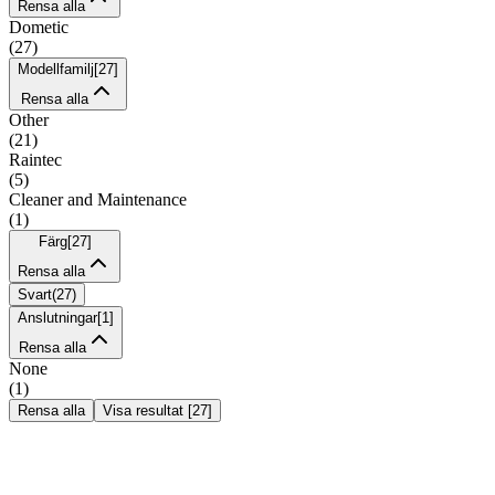
Rensa alla
Dometic
(
27
)
Modellfamilj
[
27
]
Rensa alla
Other
(
21
)
Raintec
(
5
)
Cleaner and Maintenance
(
1
)
Färg
[
27
]
Rensa alla
Svart
(
27
)
Anslutningar
[
1
]
Rensa alla
None
(
1
)
Rensa alla
Visa resultat
[
27
]