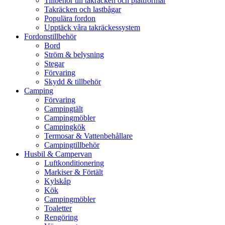
Tillbehör till takräcken och plattformar
Takräcken och lastbågar
Populära fordon
Upptäck våra takräckessystem
Fordonstillbehör
Bord
Ström & belysning
Stegar
Förvaring
Skydd & tillbehör
Camping
Förvaring
Campingtält
Campingmöbler
Campingkök
Termosar & Vattenbehållare
Campingtillbehör
Husbil & Campervan
Luftkonditionering
Markiser & Förtält
Kylskåp
Kök
Campingmöbler
Toaletter
Rengöring