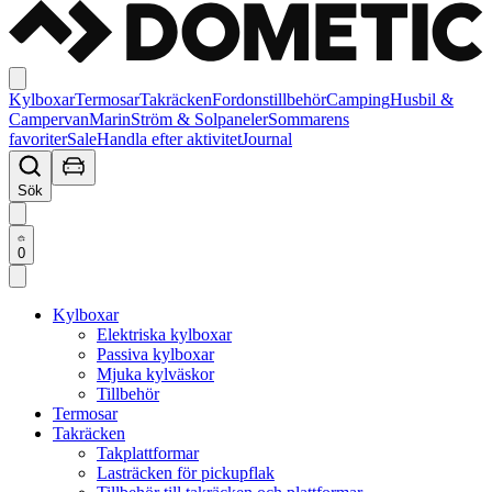
Kylboxar
Termosar
Takräcken
Fordonstillbehör
Camping
Husbil &
Campervan
Marin
Ström & Solpaneler
Sommarens
favoriter
Sale
Handla efter aktivitet
Journal
Sök
0
Kylboxar
Elektriska kylboxar
Passiva kylboxar
Mjuka kylväskor
Tillbehör
Termosar
Takräcken
Takplattformar
Lasträcken för pickupflak