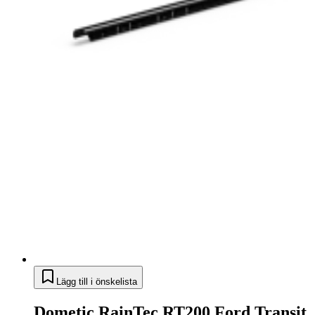
Lägg till i önskelista
Dometic RainTec RT200 Ford Transit