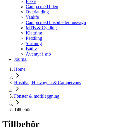
Fiske
Campa med bilen
Overlanding
Vanlife
Campa med husbil eller husvagn
MTB & Cykling
Klättring
Paddling
Surfning
Båtliv
Äventyr i snö
Journal
Home
Husbilar, Husvagnar & Campervans
Fönster & mörkläggning
Tillbehör
Tillbehör