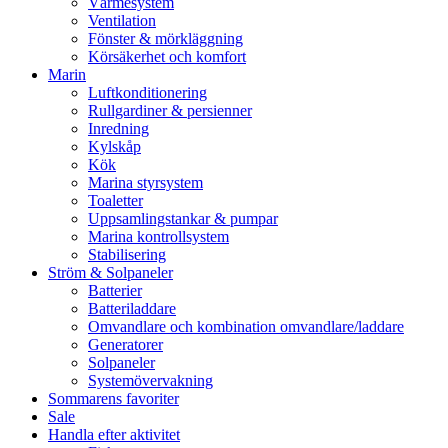
Värmesystem
Ventilation
Fönster & mörkläggning
Körsäkerhet och komfort
Marin
Luftkonditionering
Rullgardiner & persienner
Inredning
Kylskåp
Kök
Marina styrsystem
Toaletter
Uppsamlingstankar & pumpar
Marina kontrollsystem
Stabilisering
Ström & Solpaneler
Batterier
Batteriladdare
Omvandlare och kombination omvandlare/laddare
Generatorer
Solpaneler
Systemövervakning
Sommarens favoriter
Sale
Handla efter aktivitet