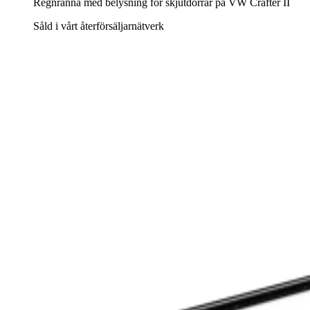
Regnränna med belysning för skjutdörrar på VW Crafter II
Såld i vårt återförsäljarnätverk