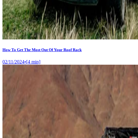
How To Get The Most Out Of Your Roof Rack
02/11/2024
•
[
4
min]