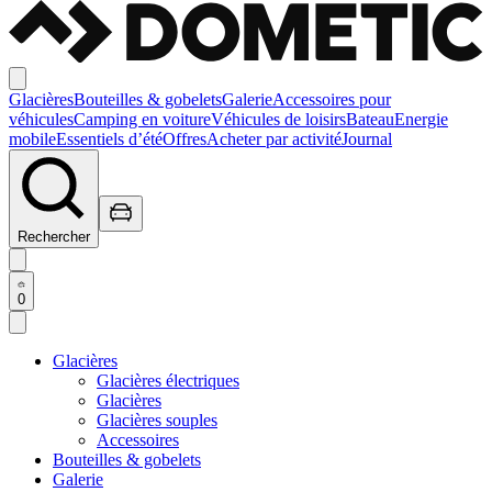
Glacières
Bouteilles & gobelets
Galerie
Accessoires pour
véhicules
Camping en voiture
Véhicules de loisirs
Bateau
Energie
mobile
Essentiels d’été
Offres
Acheter par activité
Journal
Rechercher
0
Glacières
Glacières électriques
Glacières
Glacières souples
Accessoires
Bouteilles & gobelets
Galerie