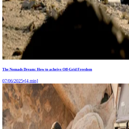
The Nomads Dream​: How to acheive Off-Grid Freedom
07/06/2025
•
[
4
min]