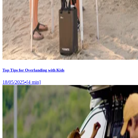
Top Tips for Overlanding with Kids
18/05/2025
•
[
4
min]