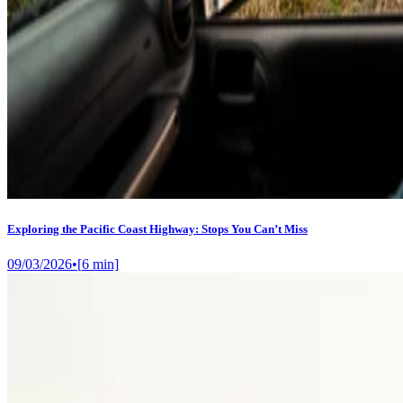
Exploring the Pacific Coast Highway: Stops You Can’t Miss
09/03/2026
•
[
6
min]