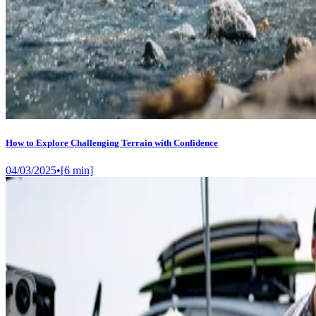
How to Explore Challenging Terrain with Confidence
04/03/2025
•
[
6
min]