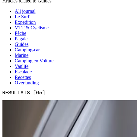
Articles related to Guides
All journal
Le Surf
Expedition
VTT & Cyclisme
Pêche
Pagaie
Guides
Camping-car
Marine
Camping en Voiture
Vanlife
Escalade
Recettes
Overlanding
RÉSULTATS [65]