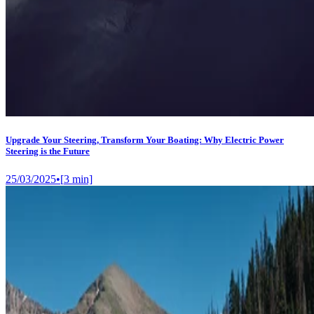
Upgrade Your Steering, Transform Your Boating: Why Electric Power
Steering is the Future
25/03/2025
•
[
3
min]