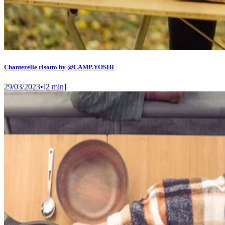
Chanterelle risotto by @CAMP.YOSHI
29/03/2023
•
[
2
min]