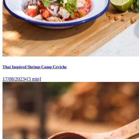
Thai Inspired Shrimp Camp Ceviche
17/08/2023
•
[
3
min]