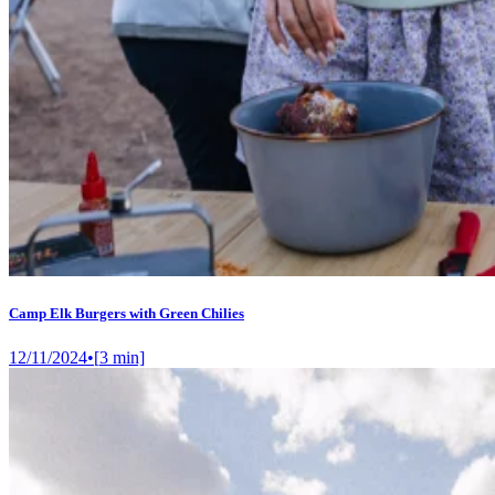
Camp Elk Burgers with Green Chilies
12/11/2024
•
[
3
min]