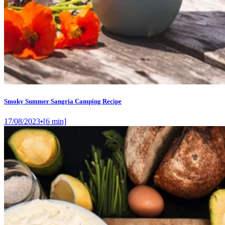
Smoky Summer Sangria Camping Recipe
17/08/2023
•
[
6
min]