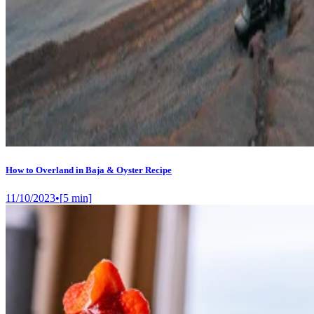
How to Overland in Baja & Oyster Recipe
11/10/2023
•
[
5
min]