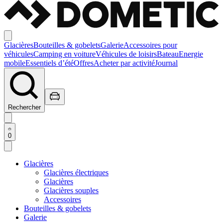
Glacières
Bouteilles & gobelets
Galerie
Accessoires pour
véhicules
Camping en voiture
Véhicules de loisirs
Bateau
Energie
mobile
Essentiels d’été
Offres
Acheter par activité
Journal
Rechercher
0
Glacières
Glacières électriques
Glacières
Glacières souples
Accessoires
Bouteilles & gobelets
Galerie