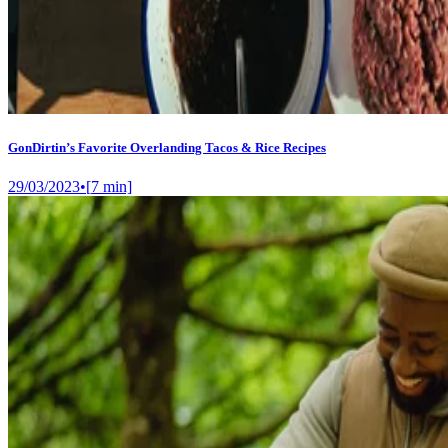
GonDirtin’s Favorite Overlanding Tacos & Rice Recipes
29/03/2023
•
[
7
min]