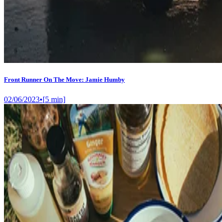
Front Runner On The Move: Jamie Humby
02/06/2023
•
[
5
min]