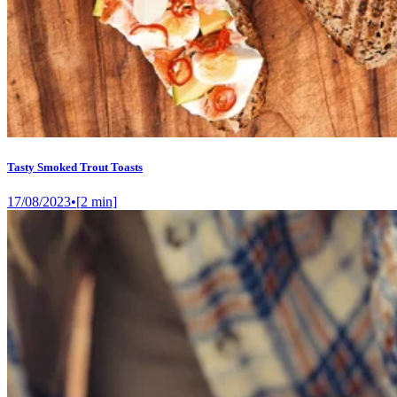
Tasty Smoked Trout Toasts
17/08/2023
•
[
2
min]