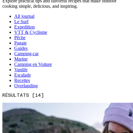
Explore practical tips and flavorful recipes that make outdoor
cooking simple, delicious, and inspiring.
All journal
Le Surf
Expedition
VTT & Cyclisme
Pêche
Pagaie
Guides
Camping-car
Marine
Camping en Voiture
Vanlife
Escalade
Recettes
Overlanding
RÉSULTATS [14]