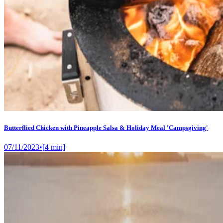
Butterflied Chicken with Pineapple Salsa & Holiday Meal 'Campsgiving'
07/11/2023
•
[
4
min]