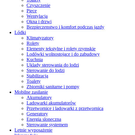
Czyszczenie
Piece
Wentylacja
Okna i drzwi
Bezpieczenstwo i komfort podczas jazdy
Lódki
Klimatyzatory
Rolety
Elementy tekstylne i rolety rzymskie
Lodówki wolnostojace i do zabudowy
Kuchnia
Uklady sterowania do lodzi
Sterowanie do lodzi
Stabilizacja
Toalety
Zbiorniki sanitarne i pompy
Mobilne zasilanie
Akumulatory
Ladowarki akumulatorów
Przetwornice i ladowarki z przetwornica
Generatory
Energia sloneczna
Sterowanie systemem
Letnie wyposażenie