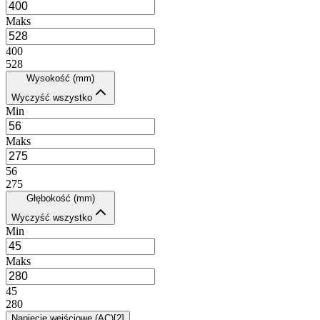
Maks
400
528
Wysokość (mm)
Wyczyść wszystko
Min
Maks
56
275
Głębokość (mm)
Wyczyść wszystko
Min
Maks
45
280
Napięcie wejściowe (AC)
[
2
]