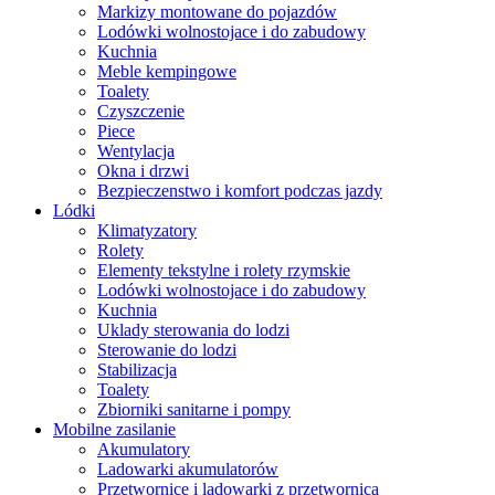
Markizy montowane do pojazdów
Lodówki wolnostojace i do zabudowy
Kuchnia
Meble kempingowe
Toalety
Czyszczenie
Piece
Wentylacja
Okna i drzwi
Bezpieczenstwo i komfort podczas jazdy
Lódki
Klimatyzatory
Rolety
Elementy tekstylne i rolety rzymskie
Lodówki wolnostojace i do zabudowy
Kuchnia
Uklady sterowania do lodzi
Sterowanie do lodzi
Stabilizacja
Toalety
Zbiorniki sanitarne i pompy
Mobilne zasilanie
Akumulatory
Ladowarki akumulatorów
Przetwornice i ladowarki z przetwornica