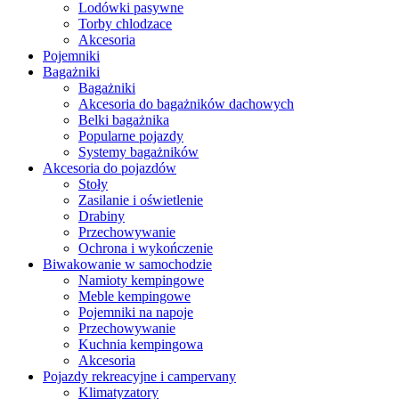
Lodówki pasywne
Torby chlodzace
Akcesoria
Pojemniki
Bagażniki
Bagażniki
Akcesoria do bagażników dachowych
Belki bagażnika
Popularne pojazdy
Systemy bagażników
Akcesoria do pojazdów
Stoły
Zasilanie i oświetlenie
Drabiny
Przechowywanie
Ochrona i wykończenie
Biwakowanie w samochodzie
Namioty kempingowe
Meble kempingowe
Pojemniki na napoje
Przechowywanie
Kuchnia kempingowa
Akcesoria
Pojazdy rekreacyjne i campervany
Klimatyzatory