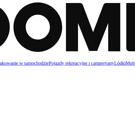
akowanie w samochodzie
Pojazdy rekreacyjne i campervany
Lódki
Mobi