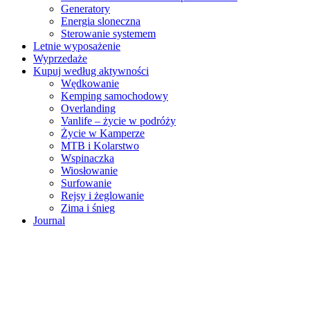
Generatory
Energia sloneczna
Sterowanie systemem
Letnie wyposażenie
Wyprzedaże
Kupuj według aktywności
Wędkowanie
Kemping samochodowy
Overlanding
Vanlife – życie w podróży
Życie w Kamperze
MTB i Kolarstwo
Wspinaczka
Wiosłowanie
Surfowanie
Rejsy i żeglowanie
Zima i śnieg
Journal