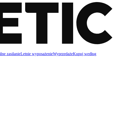
lne zasilanie
Letnie wyposażenie
Wyprzedaże
Kupuj według