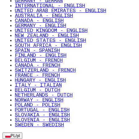
GERMANY - GERMAN
INTERNATIONAL - ENGLISH
UNITED ARAB EMIRATES - ENGLISH
AUSTRALIA - ENGLISH
CANADA - ENGLISH
GERMANY - ENGLISH
UNITED KINGDOM - ENGLISH
NEW ZEALAND - ENGLISH
UNITED STATES - ENGLISH
SOUTH AFRICA - ENGLISH
SPAIN - SPANISH
FINLAND - ENGLISH
BELGIUM - FRENCH
CANADA - FRENCH
SWITZERLAND - FRENCH
FRANCE - FRENCH
HUNGARY - ENGLISH
ITALY - ITALIAN
BELGIUM - DUTCH
NETHERLANDS - DUTCH
NORWAY - ENGLISH
POLAND - POLISH
PORTUGAL - ENGLISH
SLOVAKIA - ENGLISH
SLOVENIA - ENGLISH
SWEDEN - SWEDISH
PL
/
pl